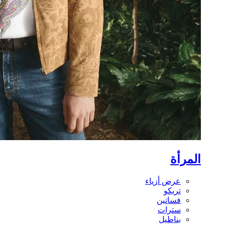
المرأة
عرض أزياء
تريكو
فساتين
سترات
بناطيل