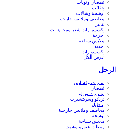
قمصان وتوبات
حقائب
أوشحة وشالات
معاطف وملابس خارجية
تنانير
إكسسوارات شعر ومجوهرات
أحزمة
ملابس سباحة
أحذية
إكسسوارات
عرض الكل
الرجل
سترات وفساتين
قمصان
تيشيرت وبولو
تريكو وسويتشيرت
بناطيل
معاطف وملابس خارجية
أوشحة
ملابس سباحة
ربطات عنق وبوشيت