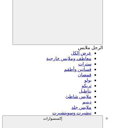
الرجل
ملابس
عرض الكل
معاطف وملابس خارجية
سترات
فساتين وأطقم
قمصان
بولو
تريكو
بناطيل
ملابس شاطئ
دينيم
ملابس جلد
تيشيرت وسويتشيرت
إكسسوارات