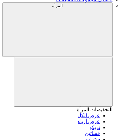
المرأة
التخفيضات
المرأة
عرض الكل
عرض أزياء
تريكو
فساتين
سترات