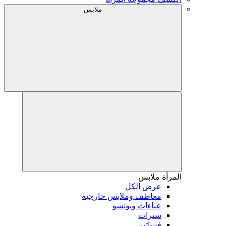
ملابس
المرأة
ملابس
عرض الكل
معاطف وملابس خارجية
عباءات وبونشو
سترات
فساتين