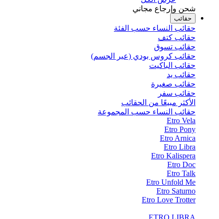
شحن وإرجاع مجاني
حقائب
حقائب النساء حسب الفئة
حقائب كتف
حقائب تسوق
حقائب كروس بودي (عبر الجسم)
حقائب الباكيت
حقائب يد
حقائب صغيرة
حقائب سفر
الأكثر مبيعًا من الحقائب
حقائب النساء حسب المجموعة
Etro Vela
Etro Pony
Etro Arnica
Etro Libra
Etro Kalispera
Etro Doc
Etro Talk
Etro Unfold Me
Etro Saturno
Etro Love Trotter
ETRO LIBRA