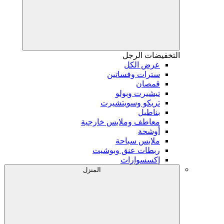
التخفيضات
الرجل
عرض الكل
سترات وفساتين
قمصان
تيشيرت وبولو
تريكو وسويتشيرت
بناطيل
معاطف وملابس خارجية
أوشحة
ملابس سباحة
ربطات عنق وبوشيت
إكسسوارات
المنزل