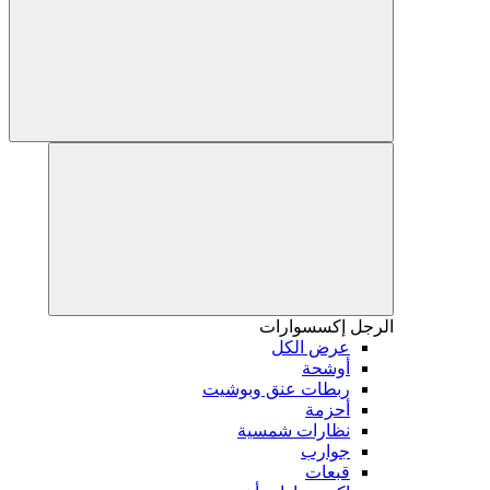
الرجل
إكسسوارات
عرض الكل
أوشحة
ربطات عنق وبوشيت
أحزمة
نظارات شمسية
جوارب
قبعات