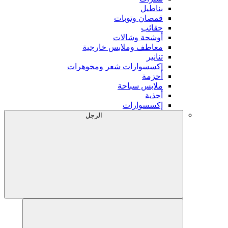
بناطيل
قمصان وتوبات
حقائب
أوشحة وشالات
معاطف وملابس خارجية
تنانير
إكسسوارات شعر ومجوهرات
أحزمة
ملابس سباحة
أحذية
إكسسوارات
الرجل