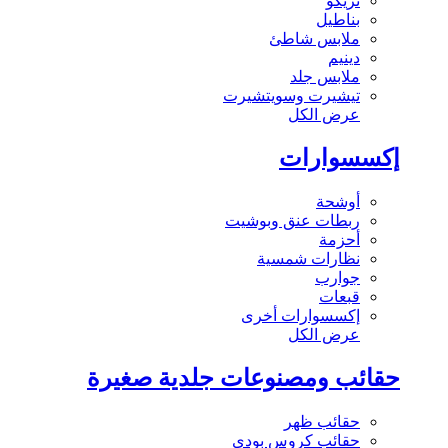
تريكو
بناطيل
ملابس شاطئ
دينيم
ملابس جلد
تيشيرت وسويتشيرت
عرض الكل
إكسسوارات
أوشحة
ربطات عنق وبوشيت
أحزمة
نظارات شمسية
جوارب
قبعات
إكسسوارات أخرى
عرض الكل
حقائب ومصنوعات جلدية صغيرة
حقائب ظهر
حقائب كروس بودي