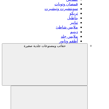
قمصان وتوبات
سويتشيرت وتيشيرت
تريكو
بناطيل
تنانير
ملابس شاطئ
دينيم
ملابس جلد
أطقم وتايور
حقائب ومصنوعات جلدية صغيرة