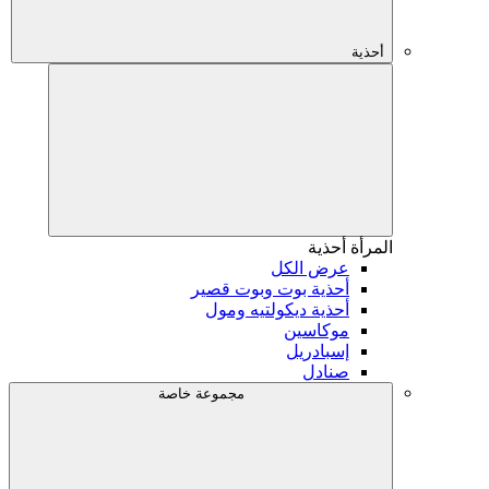
أحذية
المرأة
أحذية
عرض الكل
أحذية بوت وبوت قصير
أحذية ديكولتيه ومول
موكاسين
إسبادريل
صنادل
مجموعة خاصة