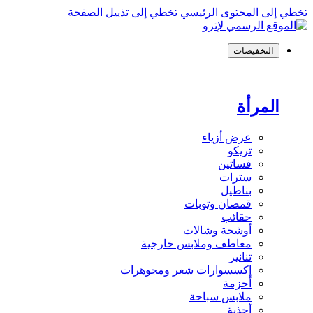
تخطي إلى المحتوى الرئيسي
تخطي إلى تذييل الصفحة
التخفيضات
المرأة
عرض أزياء
تريكو
فساتين
سترات
بناطيل
قمصان وتوبات
حقائب
أوشحة وشالات
معاطف وملابس خارجية
تنانير
إكسسوارات شعر ومجوهرات
أحزمة
ملابس سباحة
أحذية