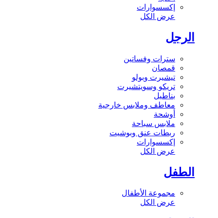
إكسسوارات
عرض الكل
الرجل
سترات وفساتين
قمصان
تيشيرت وبولو
تريكو وسويتشيرت
بناطيل
معاطف وملابس خارجية
أوشحة
ملابس سباحة
ربطات عنق وبوشيت
إكسسوارات
عرض الكل
الطفل
مجموعة الأطفال
عرض الكل