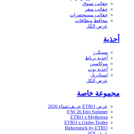
حقائب تسوق
حقائب سفر
حقائب مستحضرات
محافظ وبطاقات
عرض الكل
أحذية
سنيكرز
أحذية برباط
موكاسين
أحذية بوت
إسبادريل
عرض الكل
مجموعة خاصة
عرض ETRO خريف/شتاء 2026
F/W 26 Etro Summer
ETRO x Mytheresa
ETRO x Globe-Trotter
Birkenstock by ETRO
عرض الكل