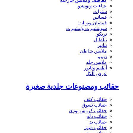
معاطف وملابس خارجية
عباءات وبونشو
سترات
فساتين
قمصان وتوبات
سويتشيرت وتيشيرت
تريكو
بناطيل
تنانير
ملابس شاطئ
دينيم
ملابس جلد
أطقم وتايور
عرض الكل
حقائب ومصنوعات جلدية صغيرة
حقائب كتف
حقائب تسوق
حقائب كروس بودي
حقائب دلو
حقائب يد
حقائب ميني