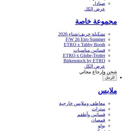
صنادل
عرض الكل
مجموعة خاصة
تشكيلة خريف/شتاء 2026
F/W 26 Etro Summer
ETRO x Tabby Booth
فساتين مناسبات
ETRO x Globe-Trotter
Birkenstock by ETRO
عرض الكل
شحن وإرجاع مجاني
الرجل
ملابس
معاطف وملابس خارجية
سترات
فساتين وأطقم
قمصان
بولو