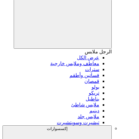
الرجل
ملابس
عرض الكل
معاطف وملابس خارجية
سترات
فساتين وأطقم
قمصان
بولو
تريكو
بناطيل
ملابس شاطئ
دينيم
ملابس جلد
تيشيرت وسويتشيرت
إكسسوارات