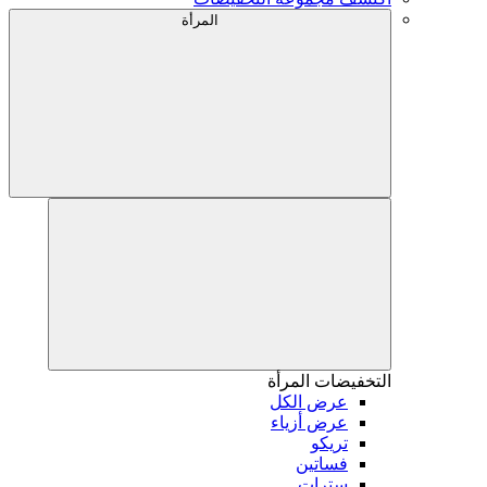
المرأة
التخفيضات
المرأة
عرض الكل
عرض أزياء
تريكو
فساتين
سترات