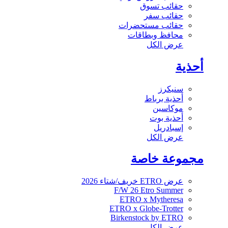
حقائب تسوق
حقائب سفر
حقائب مستحضرات
محافظ وبطاقات
عرض الكل
أحذية
سنيكرز
أحذية برباط
موكاسين
أحذية بوت
إسبادريل
عرض الكل
مجموعة خاصة
عرض ETRO خريف/شتاء 2026
F/W 26 Etro Summer
ETRO x Mytheresa
ETRO x Globe-Trotter
Birkenstock by ETRO
عرض الكل