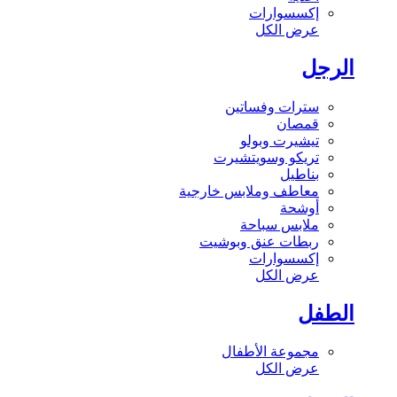
إكسسوارات
عرض الكل
الرجل
سترات وفساتين
قمصان
تيشيرت وبولو
تريكو وسويتشيرت
بناطيل
معاطف وملابس خارجية
أوشحة
ملابس سباحة
ربطات عنق وبوشيت
إكسسوارات
عرض الكل
الطفل
مجموعة الأطفال
عرض الكل