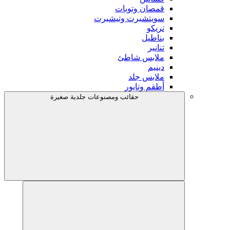
قمصان وتوبات
سويتشيرت وتيشيرت
تريكو
بناطيل
تنانير
ملابس شاطئ
دينيم
ملابس جلد
أطقم وتايور
حقائب ومصنوعات جلدية صغيرة