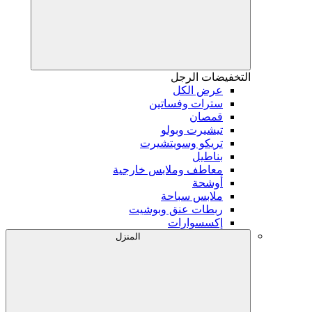
التخفيضات
الرجل
عرض الكل
سترات وفساتين
قمصان
تيشيرت وبولو
تريكو وسويتشيرت
بناطيل
معاطف وملابس خارجية
أوشحة
ملابس سباحة
ربطات عنق وبوشيت
إكسسوارات
المنزل