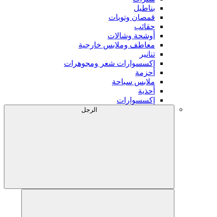
بناطيل
قمصان وتوبات
حقائب
أوشحة وشالات
معاطف وملابس خارجية
تنانير
إكسسوارات شعر ومجوهرات
أحزمة
ملابس سباحة
أحذية
إكسسوارات
الرجل