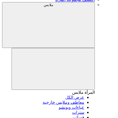
ملابس
المرأة
ملابس
عرض الكل
معاطف وملابس خارجية
عباءات وبونشو
سترات
فساتين