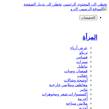
تخطي إلى المحتوى الرئيسي
تخطي إلى تذييل الصفحة
التخفيضات
المرأة
عرض أزياء
تريكو
فساتين
سترات
بناطيل
قمصان وتوبات
حقائب
أوشحة وشالات
معاطف وملابس خارجية
تنانير
إكسسوارات شعر ومجوهرات
أحزمة
ملابس سباحة
أحذية