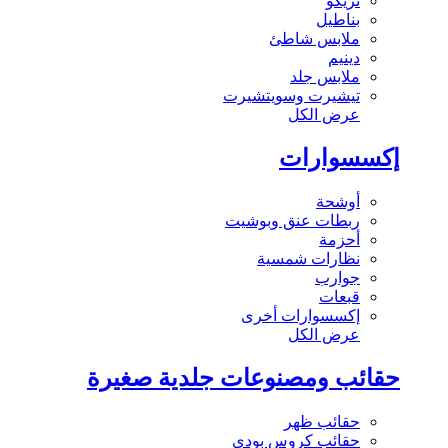
تريكو
بناطيل
ملابس شاطئ
دينيم
ملابس جلد
تيشيرت وسويتشيرت
عرض الكل
إكسسوارات
أوشحة
ربطات عنق وبوشيت
أحزمة
نظارات شمسية
جوارب
قبعات
إكسسوارات أخرى
عرض الكل
حقائب ومصنوعات جلدية صغيرة
حقائب ظهر
حقائب كروس بودي