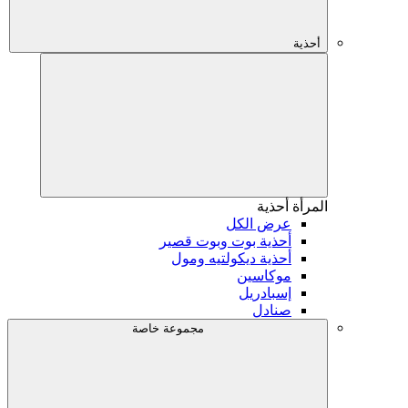
أحذية
المرأة
أحذية
عرض الكل
أحذية بوت وبوت قصير
أحذية ديكولتيه ومول
موكاسين
إسبادريل
صنادل
مجموعة خاصة