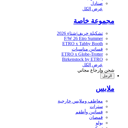
صنادل
عرض الكل
مجموعة خاصة
تشكيلة خريف/شتاء 2026
F/W 26 Etro Summer
ETRO x Tabby Booth
فساتين مناسبات
ETRO x Globe-Trotter
Birkenstock by ETRO
عرض الكل
شحن وإرجاع مجاني
الرجل
ملابس
معاطف وملابس خارجية
سترات
فساتين وأطقم
قمصان
بولو