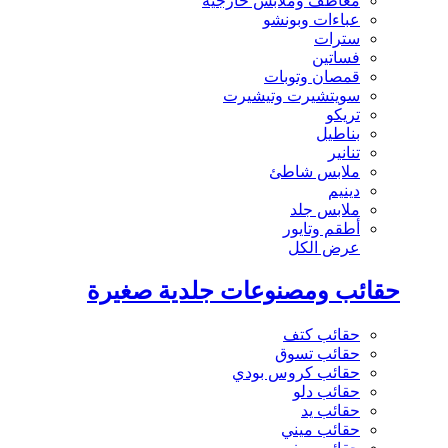
معاطف وملابس خارجية
عباءات وبونشو
سترات
فساتين
قمصان وتوبات
سويتشيرت وتيشيرت
تريكو
بناطيل
تنانير
ملابس شاطئ
دينيم
ملابس جلد
أطقم وتايور
عرض الكل
حقائب ومصنوعات جلدية صغيرة
حقائب كتف
حقائب تسوق
حقائب كروس بودي
حقائب دلو
حقائب يد
حقائب ميني