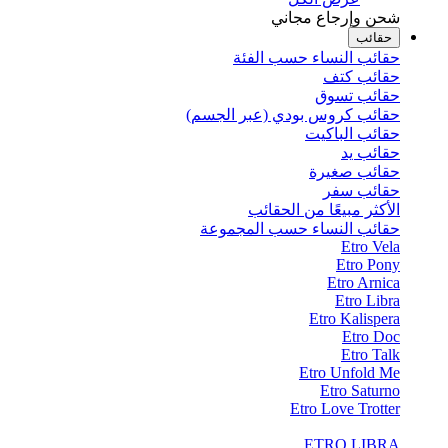
شحن وإرجاع مجاني
حقائب
حقائب النساء حسب الفئة
حقائب كتف
حقائب تسوق
حقائب كروس بودي (عبر الجسم)
حقائب الباكيت
حقائب يد
حقائب صغيرة
حقائب سفر
الأكثر مبيعًا من الحقائب
حقائب النساء حسب المجموعة
Etro Vela
Etro Pony
Etro Arnica
Etro Libra
Etro Kalispera
Etro Doc
Etro Talk
Etro Unfold Me
Etro Saturno
Etro Love Trotter
ETRO LIBRA