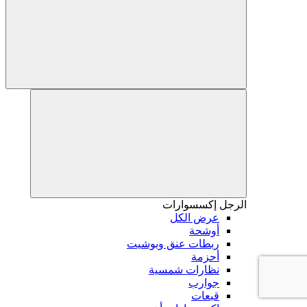
الرجل
إكسسوارات
عرض الكل
أوشحة
ربطات عنق وبوشيت
أحزمة
نظارات شمسية
جوارب
قبعات