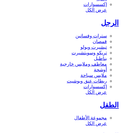
إكسسوارات
عرض الكل
الرجل
سترات وفساتين
قمصان
تيشيرت وبولو
تريكو وسويتشيرت
بناطيل
معاطف وملابس خارجية
أوشحة
ملابس سباحة
ربطات عنق وبوشيت
إكسسوارات
عرض الكل
الطفل
مجموعة الأطفال
عرض الكل