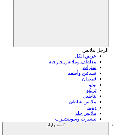
الرجل
ملابس
عرض الكل
معاطف وملابس خارجية
سترات
فساتين وأطقم
قمصان
بولو
تريكو
بناطيل
ملابس شاطئ
دينيم
ملابس جلد
تيشيرت وسويتشيرت
إكسسوارات