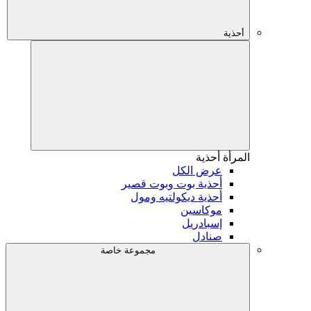
أحذية
المرأة
أحذية
عرض الكل
أحذية بوت وبوت قصير
أحذية ديكولتيه ومول
موكاسين
إسبادريل
صنادل
مجموعة خاصة