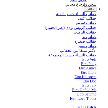
شحن وإرجاع مجاني
حقائب
حقائب النساء حسب الفئة
حقائب كتف
حقائب تسوق
حقائب كروس بودي (عبر الجسم)
حقائب الباكيت
حقائب يد
حقائب صغيرة
حقائب سفر
الأكثر مبيعًا من الحقائب
حقائب النساء حسب المجموعة
Etro Vela
Etro Pony
Etro Arnica
Etro Libra
Etro Kalispera
Etro Doc
Etro Talk
Etro Unfold Me
Etro Saturno
Etro Love Trotter
ETRO LIBRA