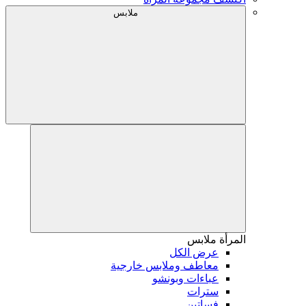
ملابس
المرأة
ملابس
عرض الكل
معاطف وملابس خارجية
عباءات وبونشو
سترات
فساتين