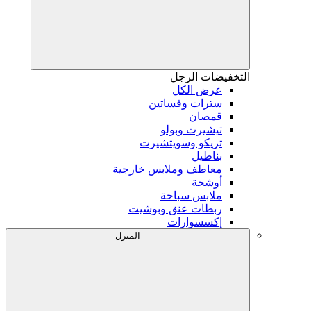
التخفيضات
الرجل
عرض الكل
سترات وفساتين
قمصان
تيشيرت وبولو
تريكو وسويتشيرت
بناطيل
معاطف وملابس خارجية
أوشحة
ملابس سباحة
ربطات عنق وبوشيت
إكسسوارات
المنزل