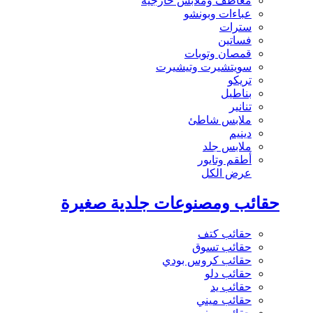
معاطف وملابس خارجية
عباءات وبونشو
سترات
فساتين
قمصان وتوبات
سويتشيرت وتيشيرت
تريكو
بناطيل
تنانير
ملابس شاطئ
دينيم
ملابس جلد
أطقم وتايور
عرض الكل
حقائب ومصنوعات جلدية صغيرة
حقائب كتف
حقائب تسوق
حقائب كروس بودي
حقائب دلو
حقائب يد
حقائب ميني