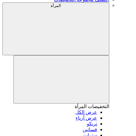
المرأة
التخفيضات
المرأة
عرض الكل
عرض أزياء
تريكو
فساتين
سترات