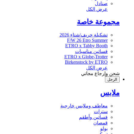
صنادل
عرض الكل
مجموعة خاصة
تشكيلة خريف/شتاء 2026
F/W 26 Etro Summer
ETRO x Tabby Booth
فساتين مناسبات
ETRO x Globe-Trotter
Birkenstock by ETRO
عرض الكل
شحن وإرجاع مجاني
الرجل
ملابس
معاطف وملابس خارجية
سترات
فساتين وأطقم
قمصان
بولو