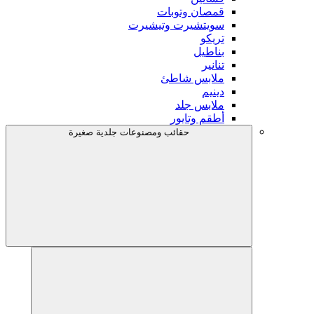
قمصان وتوبات
سويتشيرت وتيشيرت
تريكو
بناطيل
تنانير
ملابس شاطئ
دينيم
ملابس جلد
أطقم وتايور
حقائب ومصنوعات جلدية صغيرة