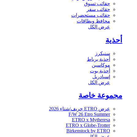
حقائب تسوق
حقائب سفر
حقائب مستحضرات
محافظ وبطاقات
عرض الكل
أحذية
سنيكرز
أحذية برباط
موكاسين
أحذية بوت
إسبادريل
عرض الكل
مجموعة خاصة
عرض ETRO خريف/شتاء 2026
F/W 26 Etro Summer
ETRO x Mytheresa
ETRO x Globe-Trotter
Birkenstock by ETRO
عرض الكل