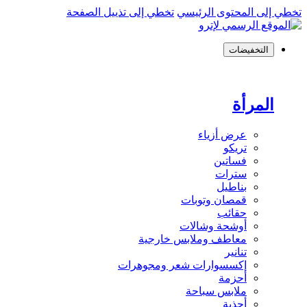
تخطي إلى المحتوى الرئيسي
تخطي إلى تذييل الصفحة
التخفيضات
المرأة
عرض أزياء
تريكو
فساتين
سترات
بناطيل
قمصان وتوبات
حقائب
أوشحة وشالات
معاطف وملابس خارجية
تنانير
إكسسوارات شعر ومجوهرات
أحزمة
ملابس سباحة
أحذية