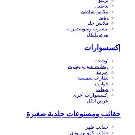
تريكو
بناطيل
ملابس شاطئ
دينيم
ملابس جلد
تيشيرت وسويتشيرت
عرض الكل
إكسسوارات
أوشحة
ربطات عنق وبوشيت
أحزمة
نظارات شمسية
جوارب
قبعات
إكسسوارات أخرى
عرض الكل
حقائب ومصنوعات جلدية صغيرة
حقائب ظهر
حقائب كروس بودي