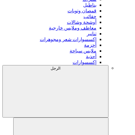
بناطيل
قمصان وتوبات
حقائب
أوشحة وشالات
معاطف وملابس خارجية
تنانير
إكسسوارات شعر ومجوهرات
أحزمة
ملابس سباحة
أحذية
إكسسوارات
الرجل