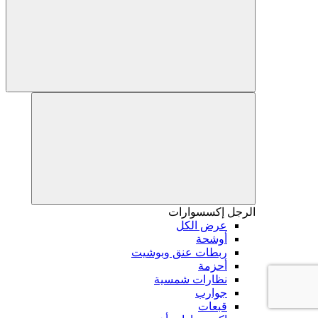
الرجل
إكسسوارات
عرض الكل
أوشحة
ربطات عنق وبوشيت
أحزمة
نظارات شمسية
جوارب
قبعات