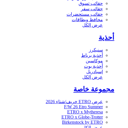
حقائب تسوق
حقائب سفر
حقائب مستحضرات
محافظ وبطاقات
عرض الكل
أحذية
سنيكرز
أحذية برباط
موكاسين
أحذية بوت
إسبادريل
عرض الكل
مجموعة خاصة
عرض ETRO خريف/شتاء 2026
F/W 26 Etro Summer
ETRO x Mytheresa
ETRO x Globe-Trotter
Birkenstock by ETRO
عرض الكل