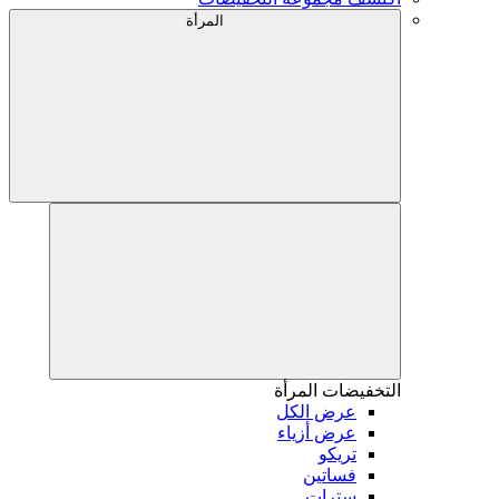
المرأة
التخفيضات
المرأة
عرض الكل
عرض أزياء
تريكو
فساتين
سترات