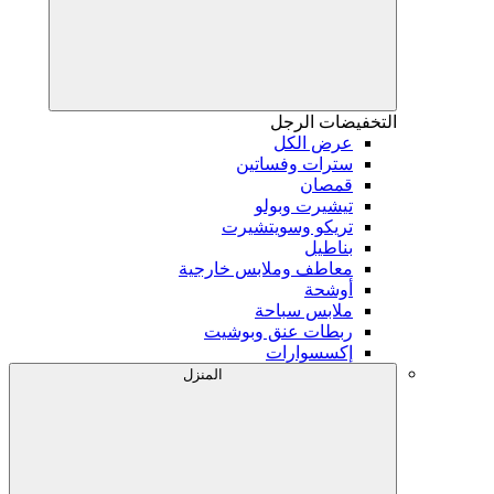
التخفيضات
الرجل
عرض الكل
سترات وفساتين
قمصان
تيشيرت وبولو
تريكو وسويتشيرت
بناطيل
معاطف وملابس خارجية
أوشحة
ملابس سباحة
ربطات عنق وبوشيت
إكسسوارات
المنزل