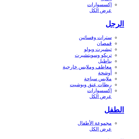
إكسسوارات
عرض الكل
الرجل
سترات وفساتين
قمصان
تيشيرت وبولو
تريكو وسويتشيرت
بناطيل
معاطف وملابس خارجية
أوشحة
ملابس سباحة
ربطات عنق وبوشيت
إكسسوارات
عرض الكل
الطفل
مجموعة الأطفال
عرض الكل