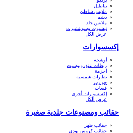
تريكو
بناطيل
ملابس شاطئ
دينيم
ملابس جلد
تيشيرت وسويتشيرت
عرض الكل
إكسسوارات
أوشحة
ربطات عنق وبوشيت
أحزمة
نظارات شمسية
جوارب
قبعات
إكسسوارات أخرى
عرض الكل
حقائب ومصنوعات جلدية صغيرة
حقائب ظهر
حقائب كروس بودي