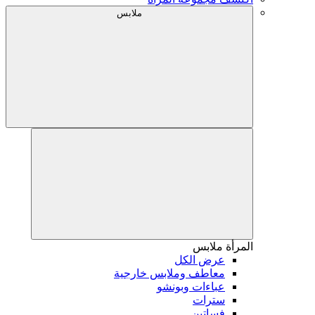
ملابس
المرأة
ملابس
عرض الكل
معاطف وملابس خارجية
عباءات وبونشو
سترات
فساتين