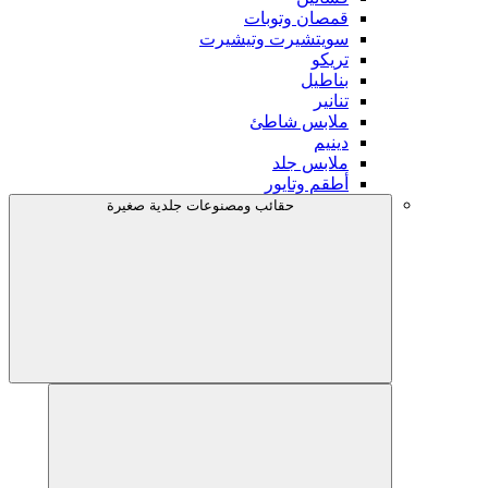
قمصان وتوبات
سويتشيرت وتيشيرت
تريكو
بناطيل
تنانير
ملابس شاطئ
دينيم
ملابس جلد
أطقم وتايور
حقائب ومصنوعات جلدية صغيرة