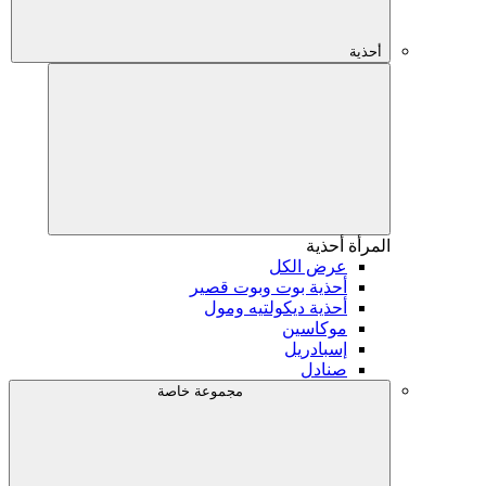
أحذية
المرأة
أحذية
عرض الكل
أحذية بوت وبوت قصير
أحذية ديكولتيه ومول
موكاسين
إسبادريل
صنادل
مجموعة خاصة