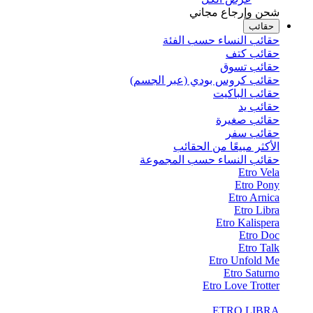
شحن وإرجاع مجاني
حقائب
حقائب النساء حسب الفئة
حقائب كتف
حقائب تسوق
حقائب كروس بودي (عبر الجسم)
حقائب الباكيت
حقائب يد
حقائب صغيرة
حقائب سفر
الأكثر مبيعًا من الحقائب
حقائب النساء حسب المجموعة
Etro Vela
Etro Pony
Etro Arnica
Etro Libra
Etro Kalispera
Etro Doc
Etro Talk
Etro Unfold Me
Etro Saturno
Etro Love Trotter
ETRO LIBRA