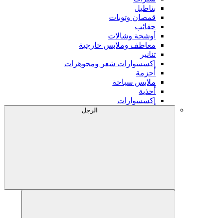
بناطيل
قمصان وتوبات
حقائب
أوشحة وشالات
معاطف وملابس خارجية
تنانير
إكسسوارات شعر ومجوهرات
أحزمة
ملابس سباحة
أحذية
إكسسوارات
الرجل