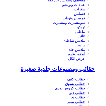
معاطف وملابس خارجية
عباءات وبونشو
سترات
فساتين
قمصان وتوبات
سويتشيرت وتيشيرت
تريكو
بناطيل
تنانير
ملابس شاطئ
دينيم
ملابس جلد
أطقم وتايور
عرض الكل
حقائب ومصنوعات جلدية صغيرة
حقائب كتف
حقائب تسوق
حقائب كروس بودي
حقائب دلو
حقائب يد
حقائب ميني