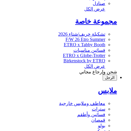
صنادل
عرض الكل
مجموعة خاصة
تشكيلة خريف/شتاء 2026
F/W 26 Etro Summer
ETRO x Tabby Booth
فساتين مناسبات
ETRO x Globe-Trotter
Birkenstock by ETRO
عرض الكل
شحن وإرجاع مجاني
الرجل
ملابس
معاطف وملابس خارجية
سترات
فساتين وأطقم
قمصان
بولو