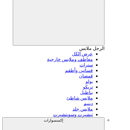
الرجل
ملابس
عرض الكل
معاطف وملابس خارجية
سترات
فساتين وأطقم
قمصان
بولو
تريكو
بناطيل
ملابس شاطئ
دينيم
ملابس جلد
تيشيرت وسويتشيرت
إكسسوارات