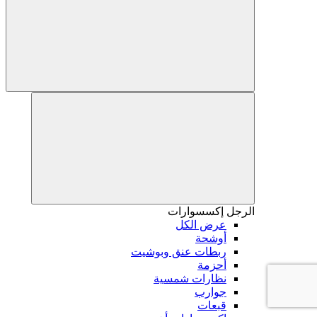
الرجل
إكسسوارات
عرض الكل
أوشحة
ربطات عنق وبوشيت
أحزمة
نظارات شمسية
جوارب
قبعات