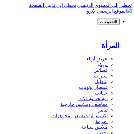
تخطي إلى المحتوى الرئيسي
تخطي إلى تذييل الصفحة
التخفيضات
المرأة
عرض أزياء
تريكو
فساتين
سترات
بناطيل
قمصان وتوبات
حقائب
أوشحة وشالات
معاطف وملابس خارجية
تنانير
إكسسوارات شعر ومجوهرات
أحزمة
ملابس سباحة
أحذية