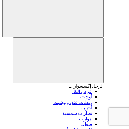
الرجل
إكسسوارات
عرض الكل
أوشحة
ربطات عنق وبوشيت
أحزمة
نظارات شمسية
جوارب
قبعات