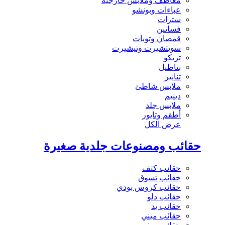
معاطف وملابس خارجية
عباءات وبونشو
سترات
فساتين
قمصان وتوبات
سويتشيرت وتيشيرت
تريكو
بناطيل
تنانير
ملابس شاطئ
دينيم
ملابس جلد
أطقم وتايور
عرض الكل
حقائب ومصنوعات جلدية صغيرة
حقائب كتف
حقائب تسوق
حقائب كروس بودي
حقائب دلو
حقائب يد
حقائب ميني