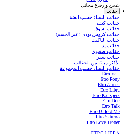
شحن وإرجاع مجاني
حقائب
حقائب النساء حسب الفئة
حقائب كتف
حقائب تسوق
حقائب كروس بودي (عبر الجسم)
حقائب الباكيت
حقائب يد
حقائب صغيرة
حقائب سفر
الأكثر مبيعًا من الحقائب
حقائب النساء حسب المجموعة
Etro Vela
Etro Pony
Etro Arnica
Etro Libra
Etro Kalispera
Etro Doc
Etro Talk
Etro Unfold Me
Etro Saturno
Etro Love Trotter
ETRO LIBRA