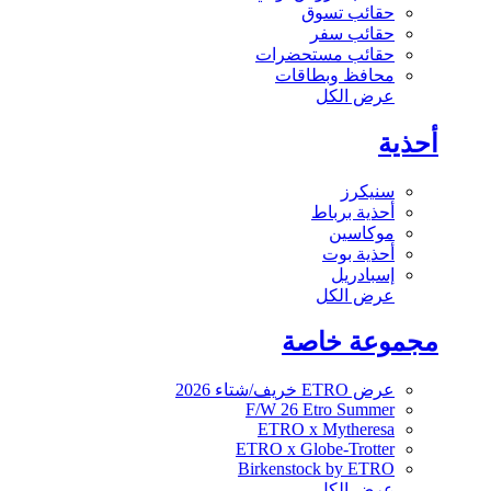
حقائب تسوق
حقائب سفر
حقائب مستحضرات
محافظ وبطاقات
عرض الكل
أحذية
سنيكرز
أحذية برباط
موكاسين
أحذية بوت
إسبادريل
عرض الكل
مجموعة خاصة
عرض ETRO خريف/شتاء 2026
F/W 26 Etro Summer
ETRO x Mytheresa
ETRO x Globe-Trotter
Birkenstock by ETRO
عرض الكل