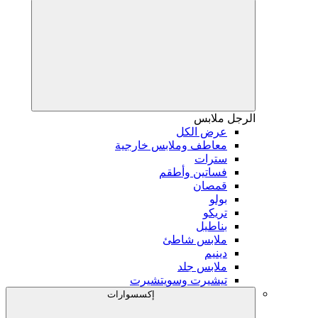
الرجل
ملابس
عرض الكل
معاطف وملابس خارجية
سترات
فساتين وأطقم
قمصان
بولو
تريكو
بناطيل
ملابس شاطئ
دينيم
ملابس جلد
تيشيرت وسويتشيرت
إكسسوارات