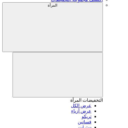
المرأة
التخفيضات
المرأة
عرض الكل
عرض أزياء
تريكو
فساتين
سترات