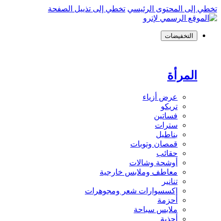
تخطي إلى المحتوى الرئيسي
تخطي إلى تذييل الصفحة
التخفيضات
المرأة
عرض أزياء
تريكو
فساتين
سترات
بناطيل
قمصان وتوبات
حقائب
أوشحة وشالات
معاطف وملابس خارجية
تنانير
إكسسوارات شعر ومجوهرات
أحزمة
ملابس سباحة
أحذية