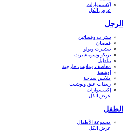
إكسسوارات
عرض الكل
الرجل
سترات وفساتين
قمصان
تيشيرت وبولو
تريكو وسويتشيرت
بناطيل
معاطف وملابس خارجية
أوشحة
ملابس سباحة
ربطات عنق وبوشيت
إكسسوارات
عرض الكل
الطفل
مجموعة الأطفال
عرض الكل