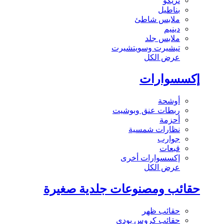
تريكو
بناطيل
ملابس شاطئ
دينيم
ملابس جلد
تيشيرت وسويتشيرت
عرض الكل
إكسسوارات
أوشحة
ربطات عنق وبوشيت
أحزمة
نظارات شمسية
جوارب
قبعات
إكسسوارات أخرى
عرض الكل
حقائب ومصنوعات جلدية صغيرة
حقائب ظهر
حقائب كروس بودي