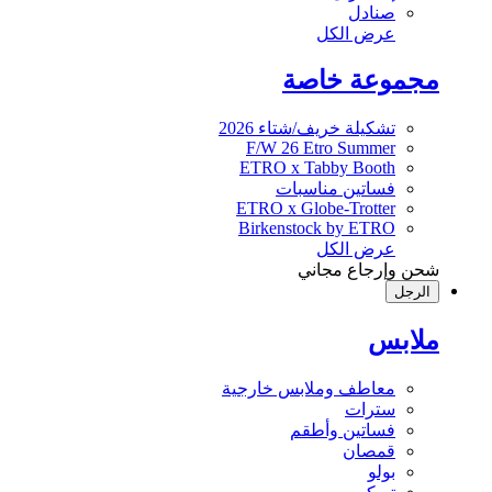
صنادل
عرض الكل
مجموعة خاصة
تشكيلة خريف/شتاء 2026
F/W 26 Etro Summer
ETRO x Tabby Booth
فساتين مناسبات
ETRO x Globe-Trotter
Birkenstock by ETRO
عرض الكل
شحن وإرجاع مجاني
الرجل
ملابس
معاطف وملابس خارجية
سترات
فساتين وأطقم
قمصان
بولو