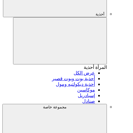
أحذية
المرأة
أحذية
عرض الكل
أحذية بوت وبوت قصير
أحذية ديكولتيه ومول
موكاسين
إسبادريل
صنادل
مجموعة خاصة