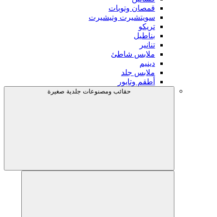
قمصان وتوبات
سويتشيرت وتيشيرت
تريكو
بناطيل
تنانير
ملابس شاطئ
دينيم
ملابس جلد
أطقم وتايور
حقائب ومصنوعات جلدية صغيرة