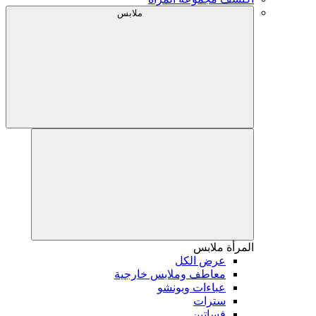
ملابس
المرأة
ملابس
عرض الكل
معاطف وملابس خارجية
عباءات وبونشو
سترات
فساتين