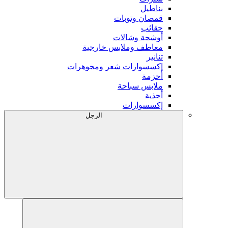
بناطيل
قمصان وتوبات
حقائب
أوشحة وشالات
معاطف وملابس خارجية
تنانير
إكسسوارات شعر ومجوهرات
أحزمة
ملابس سباحة
أحذية
إكسسوارات
الرجل