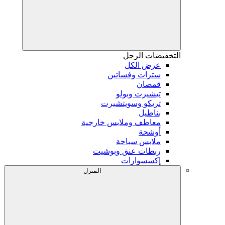
التخفيضات
الرجل
عرض الكل
سترات وفساتين
قمصان
تيشيرت وبولو
تريكو وسويتشيرت
بناطيل
معاطف وملابس خارجية
أوشحة
ملابس سباحة
ربطات عنق وبوشيت
إكسسوارات
المنزل