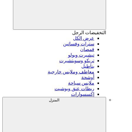
التخفيضات
الرجل
عرض الكل
سترات وفساتين
قمصان
تيشيرت وبولو
تريكو وسويتشيرت
بناطيل
معاطف وملابس خارجية
أوشحة
ملابس سباحة
ربطات عنق وبوشيت
إكسسوارات
المنزل