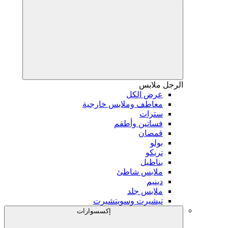
الرجل
ملابس
عرض الكل
معاطف وملابس خارجية
سترات
فساتين وأطقم
قمصان
بولو
تريكو
بناطيل
ملابس شاطئ
دينيم
ملابس جلد
تيشيرت وسويتشيرت
إكسسوارات