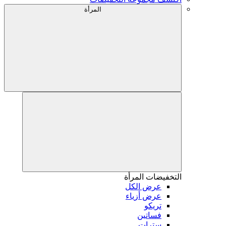
المرأة
التخفيضات
المرأة
عرض الكل
عرض أزياء
تريكو
فساتين
سترات