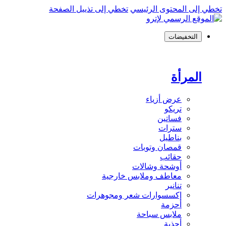
تخطي إلى المحتوى الرئيسي
تخطي إلى تذييل الصفحة
التخفيضات
المرأة
عرض أزياء
تريكو
فساتين
سترات
بناطيل
قمصان وتوبات
حقائب
أوشحة وشالات
معاطف وملابس خارجية
تنانير
إكسسوارات شعر ومجوهرات
أحزمة
ملابس سباحة
أحذية