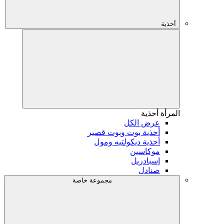
أحذية
المرأة
أحذية
عرض الكل
أحذية بوت وبوت قصير
أحذية ديكولتيه ومول
موكاسين
إسبادريل
صنادل
مجموعة خاصة