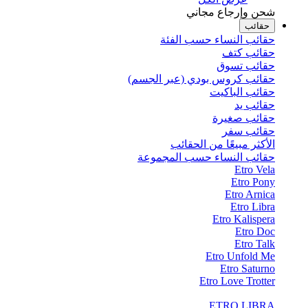
شحن وإرجاع مجاني
حقائب
حقائب النساء حسب الفئة
حقائب كتف
حقائب تسوق
حقائب كروس بودي (عبر الجسم)
حقائب الباكيت
حقائب يد
حقائب صغيرة
حقائب سفر
الأكثر مبيعًا من الحقائب
حقائب النساء حسب المجموعة
Etro Vela
Etro Pony
Etro Arnica
Etro Libra
Etro Kalispera
Etro Doc
Etro Talk
Etro Unfold Me
Etro Saturno
Etro Love Trotter
ETRO LIBRA