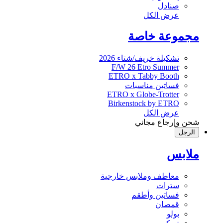
صنادل
عرض الكل
مجموعة خاصة
تشكيلة خريف/شتاء 2026
F/W 26 Etro Summer
ETRO x Tabby Booth
فساتين مناسبات
ETRO x Globe-Trotter
Birkenstock by ETRO
عرض الكل
شحن وإرجاع مجاني
الرجل
ملابس
معاطف وملابس خارجية
سترات
فساتين وأطقم
قمصان
بولو