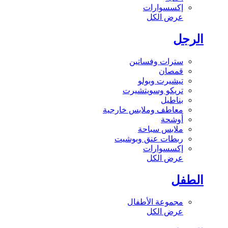
إكسسوارات
عرض الكل
الرجل
سترات وفساتين
قمصان
تيشيرت وبولو
تريكو وسويتشيرت
بناطيل
معاطف وملابس خارجية
أوشحة
ملابس سباحة
ربطات عنق وبوشيت
إكسسوارات
عرض الكل
الطفل
مجموعة الأطفال
عرض الكل