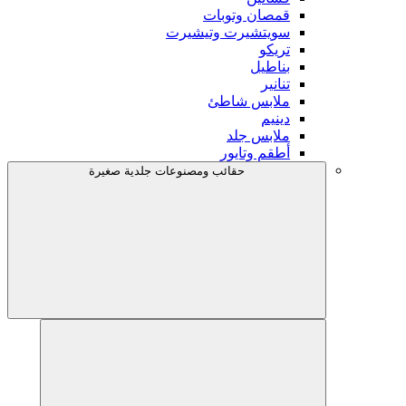
قمصان وتوبات
سويتشيرت وتيشيرت
تريكو
بناطيل
تنانير
ملابس شاطئ
دينيم
ملابس جلد
أطقم وتايور
حقائب ومصنوعات جلدية صغيرة