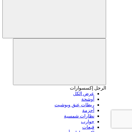
الرجل
إكسسوارات
عرض الكل
أوشحة
ربطات عنق وبوشيت
أحزمة
نظارات شمسية
جوارب
قبعات