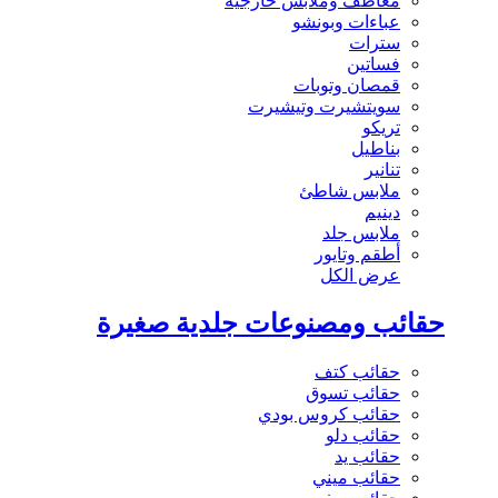
معاطف وملابس خارجية
عباءات وبونشو
سترات
فساتين
قمصان وتوبات
سويتشيرت وتيشيرت
تريكو
بناطيل
تنانير
ملابس شاطئ
دينيم
ملابس جلد
أطقم وتايور
عرض الكل
حقائب ومصنوعات جلدية صغيرة
حقائب كتف
حقائب تسوق
حقائب كروس بودي
حقائب دلو
حقائب يد
حقائب ميني