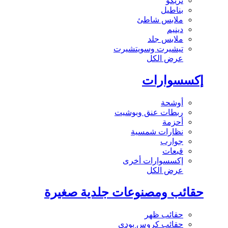
تريكو
بناطيل
ملابس شاطئ
دينيم
ملابس جلد
تيشيرت وسويتشيرت
عرض الكل
إكسسوارات
أوشحة
ربطات عنق وبوشيت
أحزمة
نظارات شمسية
جوارب
قبعات
إكسسوارات أخرى
عرض الكل
حقائب ومصنوعات جلدية صغيرة
حقائب ظهر
حقائب كروس بودي