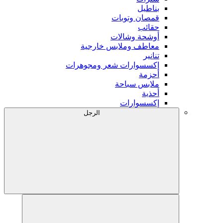
بناطيل
قمصان وتوبات
حقائب
أوشحة وشالات
معاطف وملابس خارجية
تنانير
إكسسوارات شعر ومجوهرات
أحزمة
ملابس سباحة
أحذية
إكسسوارات
الرجل