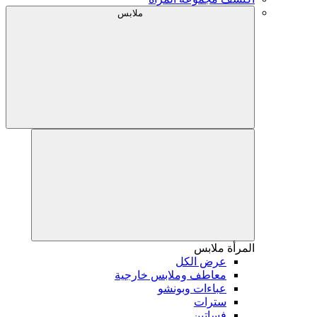
ملابس
المرأة
ملابس
عرض الكل
معاطف وملابس خارجية
عباءات وبونشو
سترات
فساتين