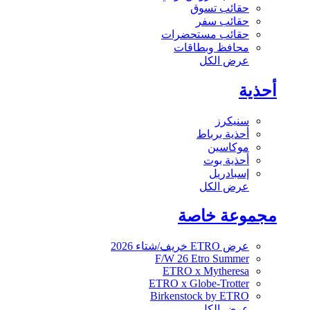
حقائب تسوق
حقائب سفر
حقائب مستحضرات
محافظ وبطاقات
عرض الكل
أحذية
سنيكرز
أحذية برباط
موكاسين
أحذية بوت
إسبادريل
عرض الكل
مجموعة خاصة
عرض ETRO خريف/شتاء 2026
F/W 26 Etro Summer
ETRO x Mytheresa
ETRO x Globe-Trotter
Birkenstock by ETRO
عرض الكل