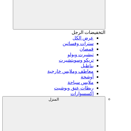
التخفيضات
الرجل
عرض الكل
سترات وفساتين
قمصان
تيشيرت وبولو
تريكو وسويتشيرت
بناطيل
معاطف وملابس خارجية
أوشحة
ملابس سباحة
ربطات عنق وبوشيت
إكسسوارات
المنزل