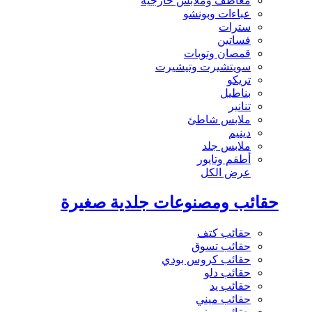
معاطف وملابس خارجية
عباءات وبونشو
سترات
فساتين
قمصان وتوبات
سويتشيرت وتيشيرت
تريكو
بناطيل
تنانير
ملابس شاطئ
دينيم
ملابس جلد
أطقم وتايور
عرض الكل
حقائب ومصنوعات جلدية صغيرة
حقائب كتف
حقائب تسوق
حقائب كروس بودي
حقائب دلو
حقائب يد
حقائب ميني