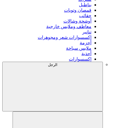
بناطيل
قمصان وتوبات
حقائب
أوشحة وشالات
معاطف وملابس خارجية
تنانير
إكسسوارات شعر ومجوهرات
أحزمة
ملابس سباحة
أحذية
إكسسوارات
الرجل