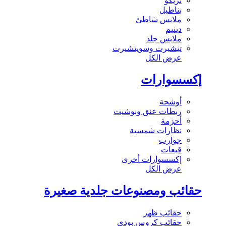
تريكو
بناطيل
ملابس شاطئ
دينيم
ملابس جلد
تيشيرت وسويتشيرت
عرض الكل
إكسسوارات
أوشحة
ربطات عنق وبوشيت
أحزمة
نظارات شمسية
جوارب
قبعات
إكسسوارات أخرى
عرض الكل
حقائب ومصنوعات جلدية صغيرة
حقائب ظهر
حقائب كروس بودي