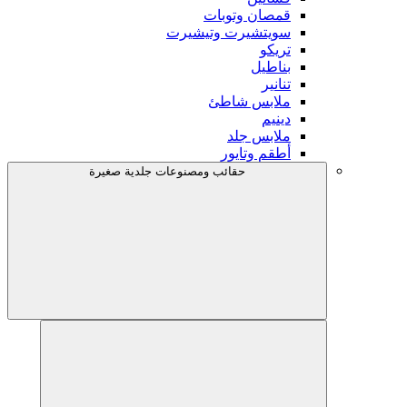
قمصان وتوبات
سويتشيرت وتيشيرت
تريكو
بناطيل
تنانير
ملابس شاطئ
دينيم
ملابس جلد
أطقم وتايور
حقائب ومصنوعات جلدية صغيرة