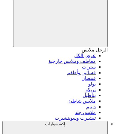
الرجل
ملابس
عرض الكل
معاطف وملابس خارجية
سترات
فساتين وأطقم
قمصان
بولو
تريكو
بناطيل
ملابس شاطئ
دينيم
ملابس جلد
تيشيرت وسويتشيرت
إكسسوارات