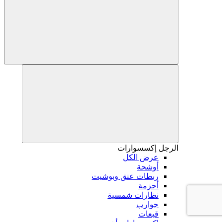
الرجل
إكسسوارات
عرض الكل
أوشحة
ربطات عنق وبوشيت
أحزمة
نظارات شمسية
جوارب
قبعات