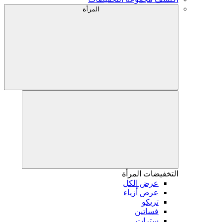
المرأة
التخفيضات
المرأة
عرض الكل
عرض أزياء
تريكو
فساتين
سترات