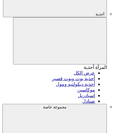
أحذية
المرأة
أحذية
عرض الكل
أحذية بوت وبوت قصير
أحذية ديكولتيه ومول
موكاسين
إسبادريل
صنادل
مجموعة خاصة