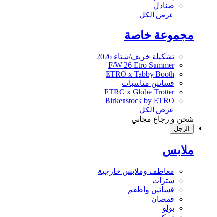
صنادل
عرض الكل
مجموعة خاصة
تشكيلة خريف/شتاء 2026
F/W 26 Etro Summer
ETRO x Tabby Booth
فساتين مناسبات
ETRO x Globe-Trotter
Birkenstock by ETRO
عرض الكل
شحن وإرجاع مجاني
الرجل
ملابس
معاطف وملابس خارجية
سترات
فساتين وأطقم
قمصان
بولو