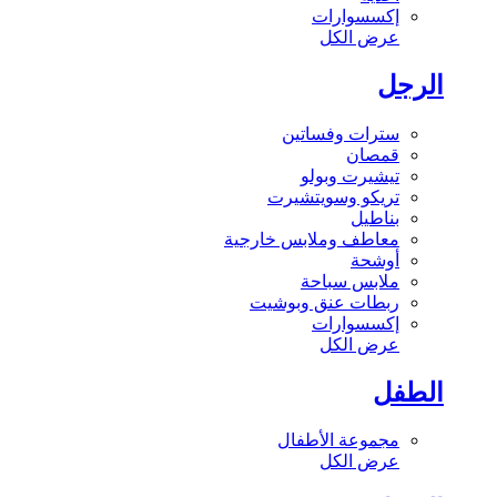
إكسسوارات
عرض الكل
الرجل
سترات وفساتين
قمصان
تيشيرت وبولو
تريكو وسويتشيرت
بناطيل
معاطف وملابس خارجية
أوشحة
ملابس سباحة
ربطات عنق وبوشيت
إكسسوارات
عرض الكل
الطفل
مجموعة الأطفال
عرض الكل