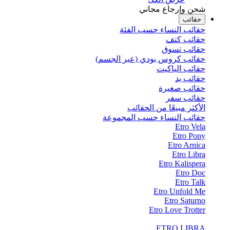
شحن وإرجاع مجاني
حقائب
حقائب النساء حسب الفئة
حقائب كتف
حقائب تسوق
حقائب كروس بودي (عبر الجسم)
حقائب الباكيت
حقائب يد
حقائب صغيرة
حقائب سفر
الأكثر مبيعًا من الحقائب
حقائب النساء حسب المجموعة
Etro Vela
Etro Pony
Etro Arnica
Etro Libra
Etro Kalispera
Etro Doc
Etro Talk
Etro Unfold Me
Etro Saturno
Etro Love Trotter
ETRO LIBRA