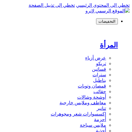
تخطي إلى المحتوى الرئيسي
تخطي إلى تذييل الصفحة
التخفيضات
المرأة
عرض أزياء
تريكو
فساتين
سترات
بناطيل
قمصان وتوبات
حقائب
أوشحة وشالات
معاطف وملابس خارجية
تنانير
إكسسوارات شعر ومجوهرات
أحزمة
ملابس سباحة
أحذية