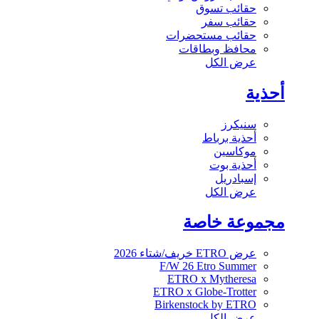
حقائب تسوق
حقائب سفر
حقائب مستحضرات
محافظ وبطاقات
عرض الكل
أحذية
سنيكرز
أحذية برباط
موكاسين
أحذية بوت
إسبادريل
عرض الكل
مجموعة خاصة
عرض ETRO خريف/شتاء 2026
F/W 26 Etro Summer
ETRO x Mytheresa
ETRO x Globe-Trotter
Birkenstock by ETRO
عرض الكل