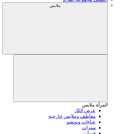
ملابس
المرأة
ملابس
عرض الكل
معاطف وملابس خارجية
عباءات وبونشو
سترات
فساتين