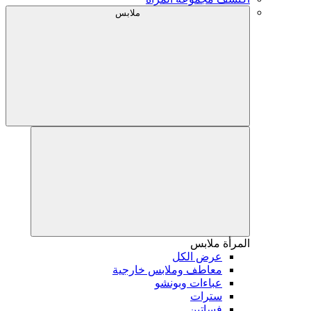
ملابس
المرأة
ملابس
عرض الكل
معاطف وملابس خارجية
عباءات وبونشو
سترات
فساتين