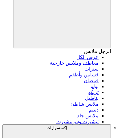
الرجل
ملابس
عرض الكل
معاطف وملابس خارجية
سترات
فساتين وأطقم
قمصان
بولو
تريكو
بناطيل
ملابس شاطئ
دينيم
ملابس جلد
تيشيرت وسويتشيرت
إكسسوارات