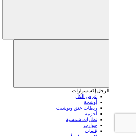
الرجل
إكسسوارات
عرض الكل
أوشحة
ربطات عنق وبوشيت
أحزمة
نظارات شمسية
جوارب
قبعات