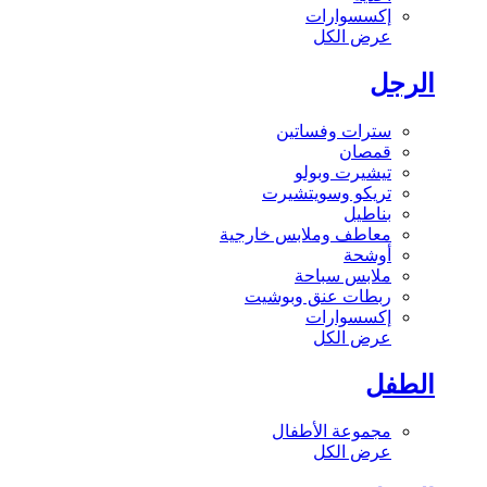
إكسسوارات
عرض الكل
الرجل
سترات وفساتين
قمصان
تيشيرت وبولو
تريكو وسويتشيرت
بناطيل
معاطف وملابس خارجية
أوشحة
ملابس سباحة
ربطات عنق وبوشيت
إكسسوارات
عرض الكل
الطفل
مجموعة الأطفال
عرض الكل