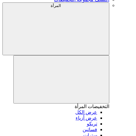
المرأة
التخفيضات
المرأة
عرض الكل
عرض أزياء
تريكو
فساتين
سترات