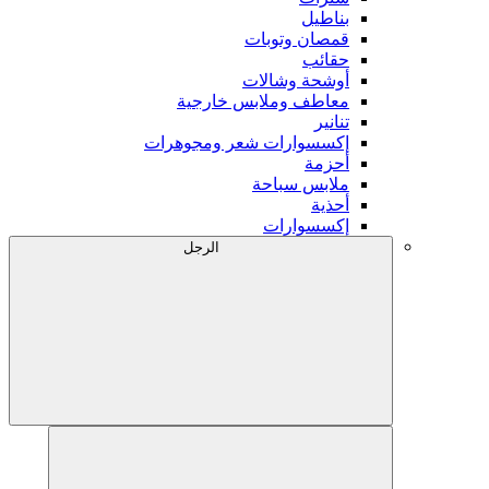
بناطيل
قمصان وتوبات
حقائب
أوشحة وشالات
معاطف وملابس خارجية
تنانير
إكسسوارات شعر ومجوهرات
أحزمة
ملابس سباحة
أحذية
إكسسوارات
الرجل