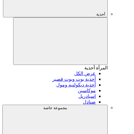
أحذية
المرأة
أحذية
عرض الكل
أحذية بوت وبوت قصير
أحذية ديكولتيه ومول
موكاسين
إسبادريل
صنادل
مجموعة خاصة