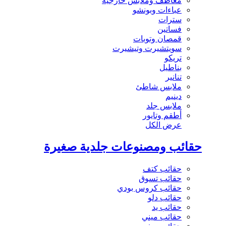
معاطف وملابس خارجية
عباءات وبونشو
سترات
فساتين
قمصان وتوبات
سويتشيرت وتيشيرت
تريكو
بناطيل
تنانير
ملابس شاطئ
دينيم
ملابس جلد
أطقم وتايور
عرض الكل
حقائب ومصنوعات جلدية صغيرة
حقائب كتف
حقائب تسوق
حقائب كروس بودي
حقائب دلو
حقائب يد
حقائب ميني