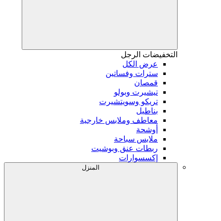
التخفيضات
الرجل
عرض الكل
سترات وفساتين
قمصان
تيشيرت وبولو
تريكو وسويتشيرت
بناطيل
معاطف وملابس خارجية
أوشحة
ملابس سباحة
ربطات عنق وبوشيت
إكسسوارات
المنزل