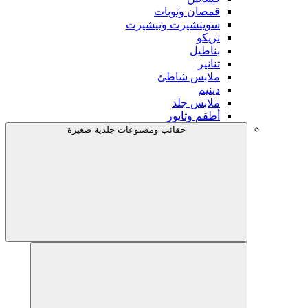
قمصان وتوبات
سويتشيرت وتيشيرت
تريكو
بناطيل
تنانير
ملابس شاطئ
دينيم
ملابس جلد
أطقم وتايور
حقائب ومصنوعات جلدية صغيرة