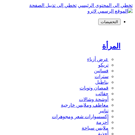
تخطي إلى المحتوى الرئيسي
تخطي إلى تذييل الصفحة
التخفيضات
المرأة
عرض أزياء
تريكو
فساتين
سترات
بناطيل
قمصان وتوبات
حقائب
أوشحة وشالات
معاطف وملابس خارجية
تنانير
إكسسوارات شعر ومجوهرات
أحزمة
ملابس سباحة
أحذية