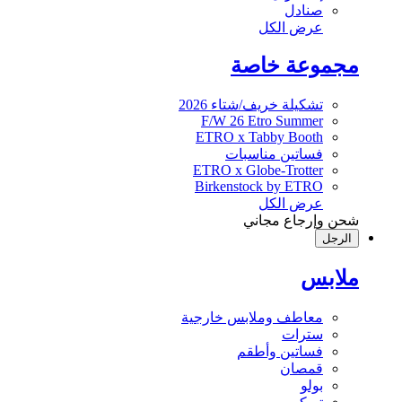
صنادل
عرض الكل
مجموعة خاصة
تشكيلة خريف/شتاء 2026
F/W 26 Etro Summer
ETRO x Tabby Booth
فساتين مناسبات
ETRO x Globe-Trotter
Birkenstock by ETRO
عرض الكل
شحن وإرجاع مجاني
الرجل
ملابس
معاطف وملابس خارجية
سترات
فساتين وأطقم
قمصان
بولو