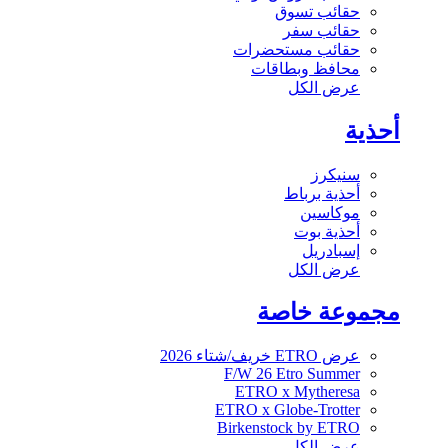
حقائب تسوق
حقائب سفر
حقائب مستحضرات
محافظ وبطاقات
عرض الكل
أحذية
سنيكرز
أحذية برباط
موكاسين
أحذية بوت
إسبادريل
عرض الكل
مجموعة خاصة
عرض ETRO خريف/شتاء 2026
F/W 26 Etro Summer
ETRO x Mytheresa
ETRO x Globe-Trotter
Birkenstock by ETRO
عرض الكل