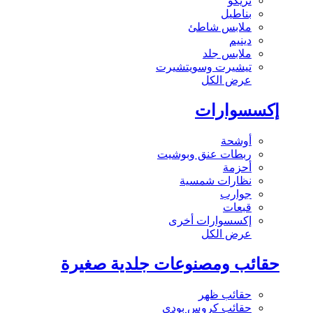
تريكو
بناطيل
ملابس شاطئ
دينيم
ملابس جلد
تيشيرت وسويتشيرت
عرض الكل
إكسسوارات
أوشحة
ربطات عنق وبوشيت
أحزمة
نظارات شمسية
جوارب
قبعات
إكسسوارات أخرى
عرض الكل
حقائب ومصنوعات جلدية صغيرة
حقائب ظهر
حقائب كروس بودي