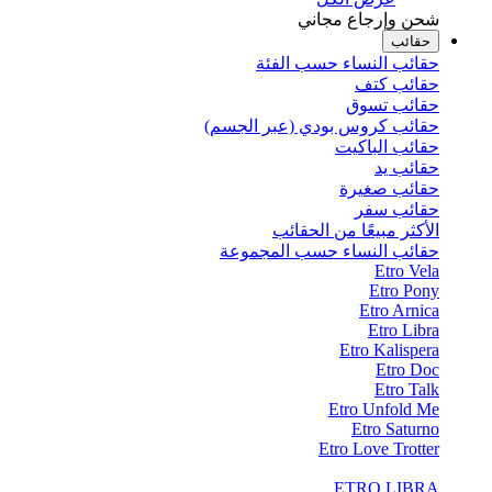
شحن وإرجاع مجاني
حقائب
حقائب النساء حسب الفئة
حقائب كتف
حقائب تسوق
حقائب كروس بودي (عبر الجسم)
حقائب الباكيت
حقائب يد
حقائب صغيرة
حقائب سفر
الأكثر مبيعًا من الحقائب
حقائب النساء حسب المجموعة
Etro Vela
Etro Pony
Etro Arnica
Etro Libra
Etro Kalispera
Etro Doc
Etro Talk
Etro Unfold Me
Etro Saturno
Etro Love Trotter
ETRO LIBRA