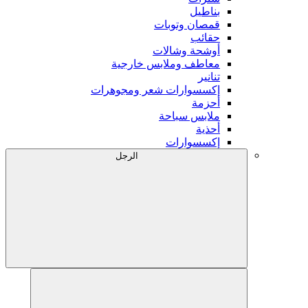
بناطيل
قمصان وتوبات
حقائب
أوشحة وشالات
معاطف وملابس خارجية
تنانير
إكسسوارات شعر ومجوهرات
أحزمة
ملابس سباحة
أحذية
إكسسوارات
الرجل