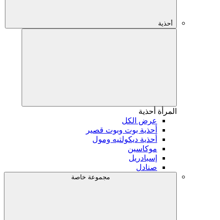
أحذية
المرأة
أحذية
عرض الكل
أحذية بوت وبوت قصير
أحذية ديكولتيه ومول
موكاسين
إسبادريل
صنادل
مجموعة خاصة