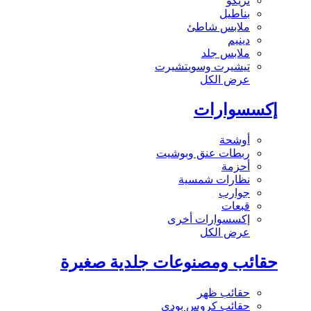
تريكو
بناطيل
ملابس شاطئ
دينيم
ملابس جلد
تيشيرت وسويتشيرت
عرض الكل
إكسسوارات
أوشحة
ربطات عنق وبوشيت
أحزمة
نظارات شمسية
جوارب
قبعات
إكسسوارات أخرى
عرض الكل
حقائب ومصنوعات جلدية صغيرة
حقائب ظهر
حقائب كروس بودي