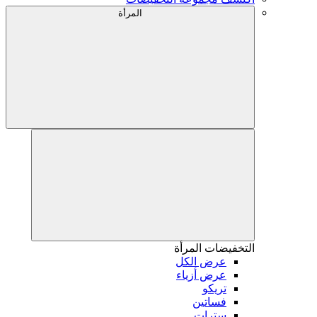
المرأة
التخفيضات
المرأة
عرض الكل
عرض أزياء
تريكو
فساتين
سترات