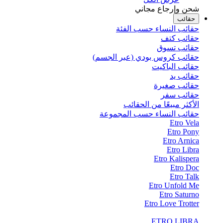
شحن وإرجاع مجاني
حقائب
حقائب النساء حسب الفئة
حقائب كتف
حقائب تسوق
حقائب كروس بودي (عبر الجسم)
حقائب الباكيت
حقائب يد
حقائب صغيرة
حقائب سفر
الأكثر مبيعًا من الحقائب
حقائب النساء حسب المجموعة
Etro Vela
Etro Pony
Etro Arnica
Etro Libra
Etro Kalispera
Etro Doc
Etro Talk
Etro Unfold Me
Etro Saturno
Etro Love Trotter
ETRO LIBRA