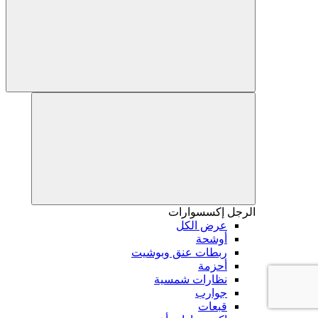
الرجل
إكسسوارات
عرض الكل
أوشحة
ربطات عنق وبوشيت
أحزمة
نظارات شمسية
جوارب
قبعات