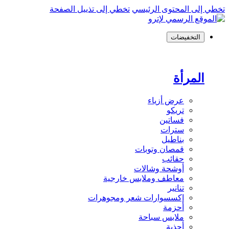
تخطي إلى المحتوى الرئيسي
تخطي إلى تذييل الصفحة
التخفيضات
المرأة
عرض أزياء
تريكو
فساتين
سترات
بناطيل
قمصان وتوبات
حقائب
أوشحة وشالات
معاطف وملابس خارجية
تنانير
إكسسوارات شعر ومجوهرات
أحزمة
ملابس سباحة
أحذية