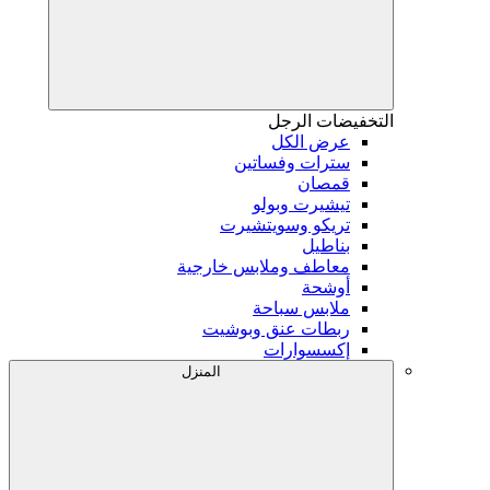
التخفيضات
الرجل
عرض الكل
سترات وفساتين
قمصان
تيشيرت وبولو
تريكو وسويتشيرت
بناطيل
معاطف وملابس خارجية
أوشحة
ملابس سباحة
ربطات عنق وبوشيت
إكسسوارات
المنزل