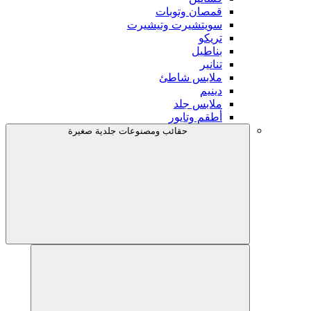
قمصان وتوبات
سويتشيرت وتيشيرت
تريكو
بناطيل
تنانير
ملابس شاطئ
دينيم
ملابس جلد
أطقم وتايور
حقائب ومصنوعات جلدية صغيرة