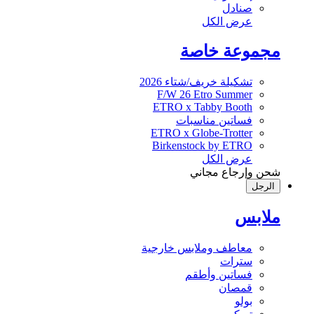
صنادل
عرض الكل
مجموعة خاصة
تشكيلة خريف/شتاء 2026
F/W 26 Etro Summer
ETRO x Tabby Booth
فساتين مناسبات
ETRO x Globe-Trotter
Birkenstock by ETRO
عرض الكل
شحن وإرجاع مجاني
الرجل
ملابس
معاطف وملابس خارجية
سترات
فساتين وأطقم
قمصان
بولو