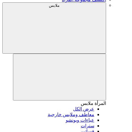
ملابس
المرأة
ملابس
عرض الكل
معاطف وملابس خارجية
عباءات وبونشو
سترات
فساتين