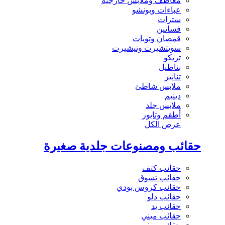
معاطف وملابس خارجية
عباءات وبونشو
سترات
فساتين
قمصان وتوبات
سويتشيرت وتيشيرت
تريكو
بناطيل
تنانير
ملابس شاطئ
دينيم
ملابس جلد
أطقم وتايور
عرض الكل
حقائب ومصنوعات جلدية صغيرة
حقائب كتف
حقائب تسوق
حقائب كروس بودي
حقائب دلو
حقائب يد
حقائب ميني