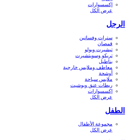
إكسسوارات
عرض الكل
الرجل
سترات وفساتين
قمصان
تيشيرت وبولو
تريكو وسويتشيرت
بناطيل
معاطف وملابس خارجية
أوشحة
ملابس سباحة
ربطات عنق وبوشيت
إكسسوارات
عرض الكل
الطفل
مجموعة الأطفال
عرض الكل