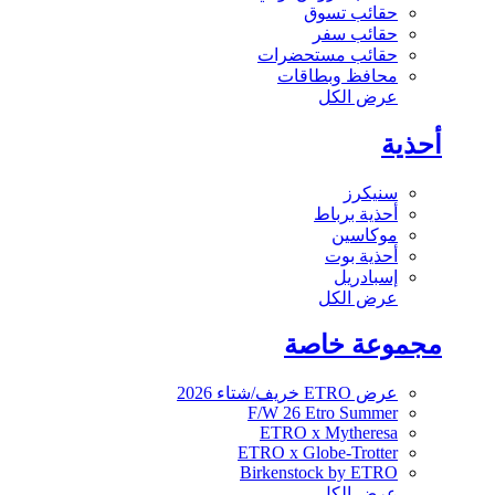
حقائب تسوق
حقائب سفر
حقائب مستحضرات
محافظ وبطاقات
عرض الكل
أحذية
سنيكرز
أحذية برباط
موكاسين
أحذية بوت
إسبادريل
عرض الكل
مجموعة خاصة
عرض ETRO خريف/شتاء 2026
F/W 26 Etro Summer
ETRO x Mytheresa
ETRO x Globe-Trotter
Birkenstock by ETRO
عرض الكل