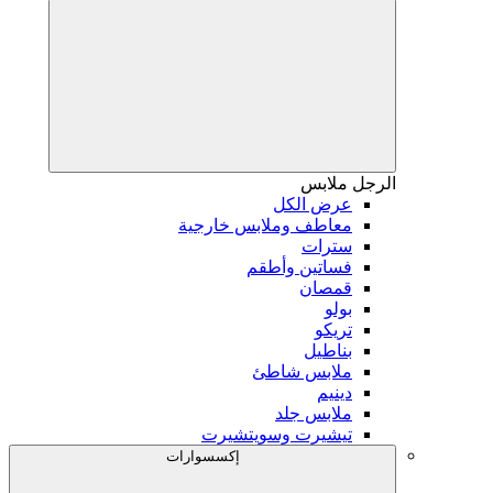
الرجل
ملابس
عرض الكل
معاطف وملابس خارجية
سترات
فساتين وأطقم
قمصان
بولو
تريكو
بناطيل
ملابس شاطئ
دينيم
ملابس جلد
تيشيرت وسويتشيرت
إكسسوارات