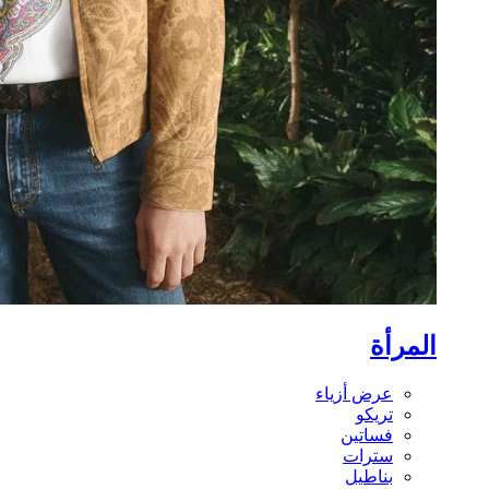
المرأة
عرض أزياء
تريكو
فساتين
سترات
بناطيل