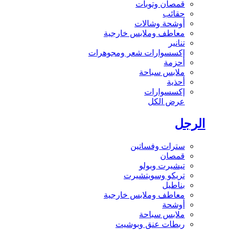
قمصان وتوبات
حقائب
أوشحة وشالات
معاطف وملابس خارجية
تنانير
إكسسوارات شعر ومجوهرات
أحزمة
ملابس سباحة
أحذية
إكسسوارات
عرض الكل
الرجل
سترات وفساتين
قمصان
تيشيرت وبولو
تريكو وسويتشيرت
بناطيل
معاطف وملابس خارجية
أوشحة
ملابس سباحة
ربطات عنق وبوشيت