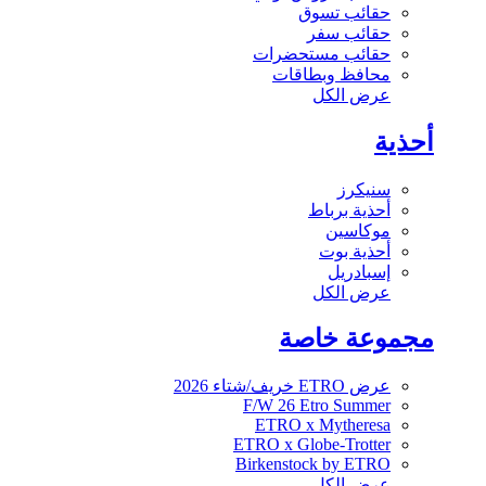
حقائب تسوق
حقائب سفر
حقائب مستحضرات
محافظ وبطاقات
عرض الكل
أحذية
سنيكرز
أحذية برباط
موكاسين
أحذية بوت
إسبادريل
عرض الكل
مجموعة خاصة
عرض ETRO خريف/شتاء 2026
F/W 26 Etro Summer
ETRO x Mytheresa
ETRO x Globe-Trotter
Birkenstock by ETRO
عرض الكل