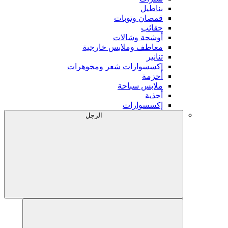
بناطيل
قمصان وتوبات
حقائب
أوشحة وشالات
معاطف وملابس خارجية
تنانير
إكسسوارات شعر ومجوهرات
أحزمة
ملابس سباحة
أحذية
إكسسوارات
الرجل