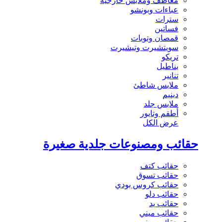
معاطف وملابس خارجية
عباءات وبونشو
سترات
فساتين
قمصان وتوبات
سويتشيرت وتيشيرت
تريكو
بناطيل
تنانير
ملابس شاطئ
دينيم
ملابس جلد
أطقم وتايور
عرض الكل
حقائب ومصنوعات جلدية صغيرة
حقائب كتف
حقائب تسوق
حقائب كروس بودي
حقائب دلو
حقائب يد
حقائب ميني