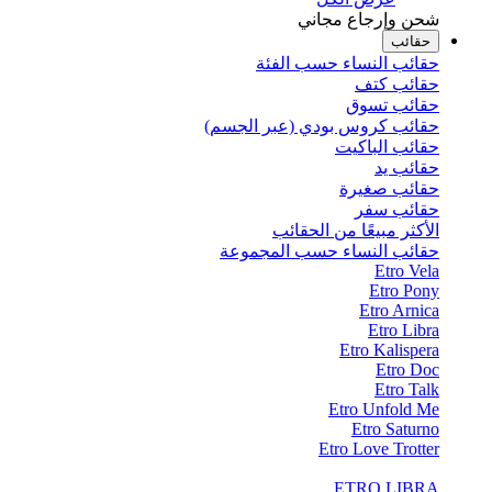
شحن وإرجاع مجاني
حقائب
حقائب النساء حسب الفئة
حقائب كتف
حقائب تسوق
حقائب كروس بودي (عبر الجسم)
حقائب الباكيت
حقائب يد
حقائب صغيرة
حقائب سفر
الأكثر مبيعًا من الحقائب
حقائب النساء حسب المجموعة
Etro Vela
Etro Pony
Etro Arnica
Etro Libra
Etro Kalispera
Etro Doc
Etro Talk
Etro Unfold Me
Etro Saturno
Etro Love Trotter
ETRO LIBRA