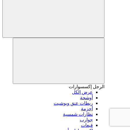
الرجل
إكسسوارات
عرض الكل
أوشحة
ربطات عنق وبوشيت
أحزمة
نظارات شمسية
جوارب
قبعات