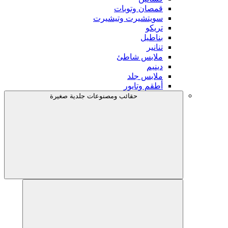
قمصان وتوبات
سويتشيرت وتيشيرت
تريكو
بناطيل
تنانير
ملابس شاطئ
دينيم
ملابس جلد
أطقم وتايور
حقائب ومصنوعات جلدية صغيرة