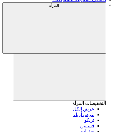
المرأة
التخفيضات
المرأة
عرض الكل
عرض أزياء
تريكو
فساتين
سترات