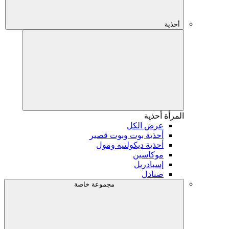
أحذية
المرأة
أحذية
عرض الكل
أحذية بوت وبوت قصير
أحذية ديكولتيه ومول
موكاسين
إسبادريل
صنادل
مجموعة خاصة