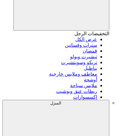
التخفيضات
الرجل
عرض الكل
سترات وفساتين
قمصان
تيشيرت وبولو
تريكو وسويتشيرت
بناطيل
معاطف وملابس خارجية
أوشحة
ملابس سباحة
ربطات عنق وبوشيت
إكسسوارات
المنزل