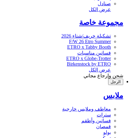
صنادل
عرض الكل
مجموعة خاصة
تشكيلة خريف/شتاء 2026
F/W 26 Etro Summer
ETRO x Tabby Booth
فساتين مناسبات
ETRO x Globe-Trotter
Birkenstock by ETRO
عرض الكل
شحن وإرجاع مجاني
الرجل
ملابس
معاطف وملابس خارجية
سترات
فساتين وأطقم
قمصان
بولو