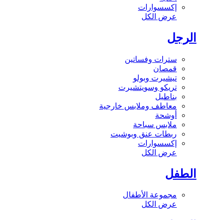
إكسسوارات
عرض الكل
الرجل
سترات وفساتين
قمصان
تيشيرت وبولو
تريكو وسويتشيرت
بناطيل
معاطف وملابس خارجية
أوشحة
ملابس سباحة
ربطات عنق وبوشيت
إكسسوارات
عرض الكل
الطفل
مجموعة الأطفال
عرض الكل