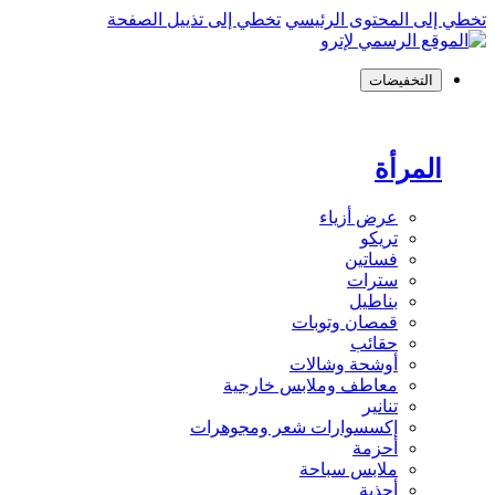
تخطي إلى المحتوى الرئيسي
تخطي إلى تذييل الصفحة
التخفيضات
المرأة
عرض أزياء
تريكو
فساتين
سترات
بناطيل
قمصان وتوبات
حقائب
أوشحة وشالات
معاطف وملابس خارجية
تنانير
إكسسوارات شعر ومجوهرات
أحزمة
ملابس سباحة
أحذية