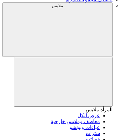
ملابس
المرأة
ملابس
عرض الكل
معاطف وملابس خارجية
عباءات وبونشو
سترات
فساتين