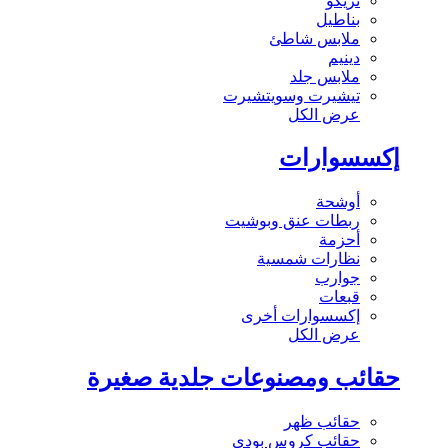
تريكو
بناطيل
ملابس شاطئ
دينيم
ملابس جلد
تيشيرت وسويتشيرت
عرض الكل
إكسسوارات
أوشحة
ربطات عنق وبوشيت
أحزمة
نظارات شمسية
جوارب
قبعات
إكسسوارات أخرى
عرض الكل
حقائب ومصنوعات جلدية صغيرة
حقائب ظهر
حقائب كروس بودي