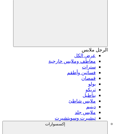
الرجل
ملابس
عرض الكل
معاطف وملابس خارجية
سترات
فساتين وأطقم
قمصان
بولو
تريكو
بناطيل
ملابس شاطئ
دينيم
ملابس جلد
تيشيرت وسويتشيرت
إكسسوارات