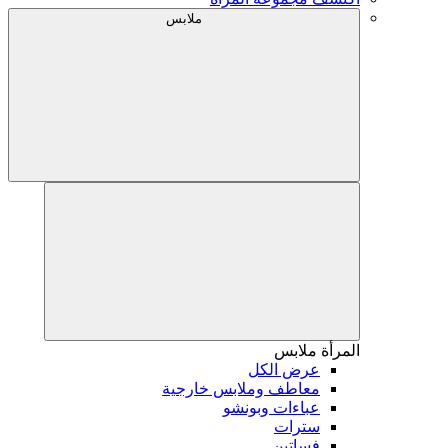
ملابس
المرأة
ملابس
عرض الكل
معاطف وملابس خارجية
عباءات وبونشو
سترات
فساتين