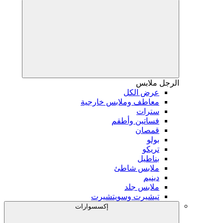
الرجل
ملابس
عرض الكل
معاطف وملابس خارجية
سترات
فساتين وأطقم
قمصان
بولو
تريكو
بناطيل
ملابس شاطئ
دينيم
ملابس جلد
تيشيرت وسويتشيرت
إكسسوارات