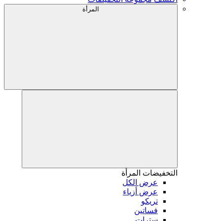
المرأة
التخفيضات
المرأة
عرض الكل
عرض أزياء
تريكو
فساتين
سترات