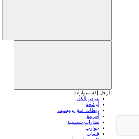
الرجل
إكسسوارات
عرض الكل
أوشحة
ربطات عنق وبوشيت
أحزمة
نظارات شمسية
جوارب
قبعات