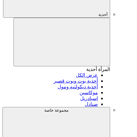
أحذية
المرأة
أحذية
عرض الكل
أحذية بوت وبوت قصير
أحذية ديكولتيه ومول
موكاسين
إسبادريل
صنادل
مجموعة خاصة