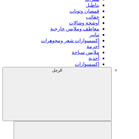
بناطيل
قمصان وتوبات
حقائب
أوشحة وشالات
معاطف وملابس خارجية
تنانير
إكسسوارات شعر ومجوهرات
أحزمة
ملابس سباحة
أحذية
إكسسوارات
الرجل