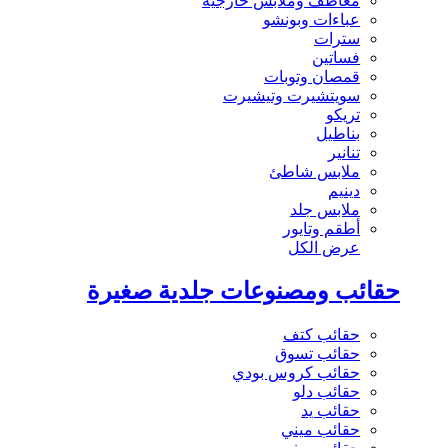
معاطف وملابس خارجية
عباءات وبونشو
سترات
فساتين
قمصان وتوبات
سويتشيرت وتيشيرت
تريكو
بناطيل
تنانير
ملابس شاطئ
دينيم
ملابس جلد
أطقم وتايور
عرض الكل
حقائب ومصنوعات جلدية صغيرة
حقائب كتف
حقائب تسوق
حقائب كروس بودي
حقائب دلو
حقائب يد
حقائب ميني