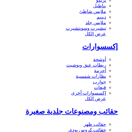
تريكو
بناطيل
ملابس شاطئ
دينيم
ملابس جلد
تيشيرت وسويتشيرت
عرض الكل
إكسسوارات
أوشحة
ربطات عنق وبوشيت
أحزمة
نظارات شمسية
جوارب
قبعات
إكسسوارات أخرى
عرض الكل
حقائب ومصنوعات جلدية صغيرة
حقائب ظهر
حقائب كروس بودي