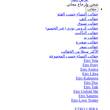
شحن وإرجاع مجاني
حقائب
حقائب النساء حسب الفئة
حقائب كتف
حقائب تسوق
حقائب كروس بودي (عبر الجسم)
حقائب الباكيت
حقائب يد
حقائب صغيرة
حقائب سفر
الأكثر مبيعًا من الحقائب
حقائب النساء حسب المجموعة
Etro Vela
Etro Pony
Etro Arnica
Etro Libra
Etro Kalispera
Etro Doc
Etro Talk
Etro Unfold Me
Etro Saturno
Etro Love Trotter
ETRO LIBRA