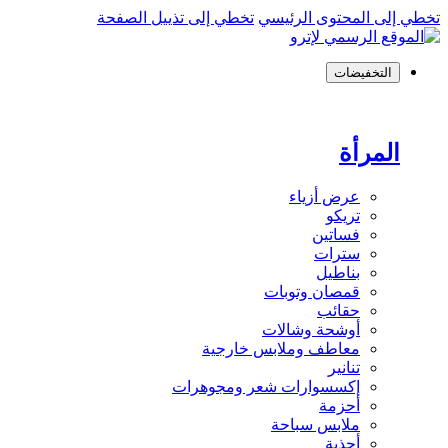
تخطي إلى المحتوى الرئيسي
تخطي إلى تذييل الصفحة
التخفيضات
المرأة
عرض أزياء
تريكو
فساتين
سترات
بناطيل
قمصان وتوبات
حقائب
أوشحة وشالات
معاطف وملابس خارجية
تنانير
إكسسوارات شعر ومجوهرات
أحزمة
ملابس سباحة
أحذية