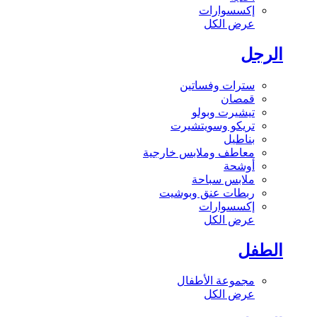
إكسسوارات
عرض الكل
الرجل
سترات وفساتين
قمصان
تيشيرت وبولو
تريكو وسويتشيرت
بناطيل
معاطف وملابس خارجية
أوشحة
ملابس سباحة
ربطات عنق وبوشيت
إكسسوارات
عرض الكل
الطفل
مجموعة الأطفال
عرض الكل