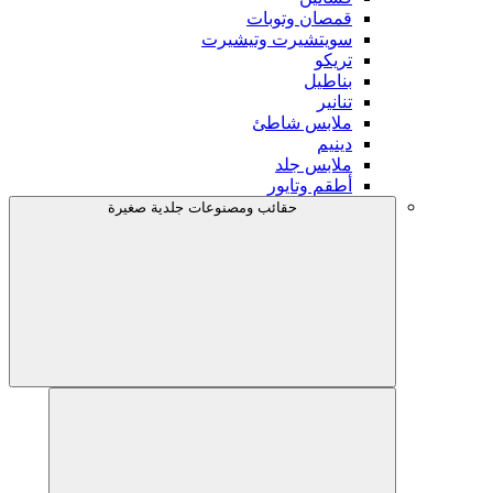
قمصان وتوبات
سويتشيرت وتيشيرت
تريكو
بناطيل
تنانير
ملابس شاطئ
دينيم
ملابس جلد
أطقم وتايور
حقائب ومصنوعات جلدية صغيرة