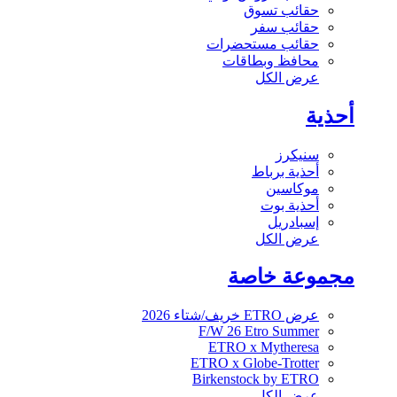
حقائب تسوق
حقائب سفر
حقائب مستحضرات
محافظ وبطاقات
عرض الكل
أحذية
سنيكرز
أحذية برباط
موكاسين
أحذية بوت
إسبادريل
عرض الكل
مجموعة خاصة
عرض ETRO خريف/شتاء 2026
F/W 26 Etro Summer
ETRO x Mytheresa
ETRO x Globe-Trotter
Birkenstock by ETRO
عرض الكل