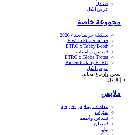
صنادل
عرض الكل
مجموعة خاصة
تشكيلة خريف/شتاء 2026
F/W 26 Etro Summer
ETRO x Tabby Booth
فساتين مناسبات
ETRO x Globe-Trotter
Birkenstock by ETRO
عرض الكل
شحن وإرجاع مجاني
الرجل
ملابس
معاطف وملابس خارجية
سترات
فساتين وأطقم
قمصان
بولو