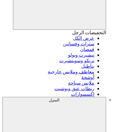
التخفيضات
الرجل
عرض الكل
سترات وفساتين
قمصان
تيشيرت وبولو
تريكو وسويتشيرت
بناطيل
معاطف وملابس خارجية
أوشحة
ملابس سباحة
ربطات عنق وبوشيت
إكسسوارات
المنزل