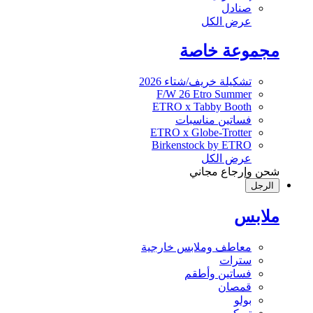
صنادل
عرض الكل
مجموعة خاصة
تشكيلة خريف/شتاء 2026
F/W 26 Etro Summer
ETRO x Tabby Booth
فساتين مناسبات
ETRO x Globe-Trotter
Birkenstock by ETRO
عرض الكل
شحن وإرجاع مجاني
الرجل
ملابس
معاطف وملابس خارجية
سترات
فساتين وأطقم
قمصان
بولو