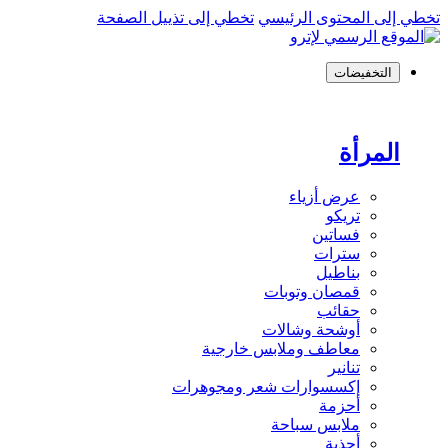
تخطي إلى المحتوى الرئيسي
تخطي إلى تذييل الصفحة
التخفيضات
المرأة
عرض أزياء
تريكو
فساتين
سترات
بناطيل
قمصان وتوبات
حقائب
أوشحة وشالات
معاطف وملابس خارجية
تنانير
إكسسوارات شعر ومجوهرات
أحزمة
ملابس سباحة
أحذية