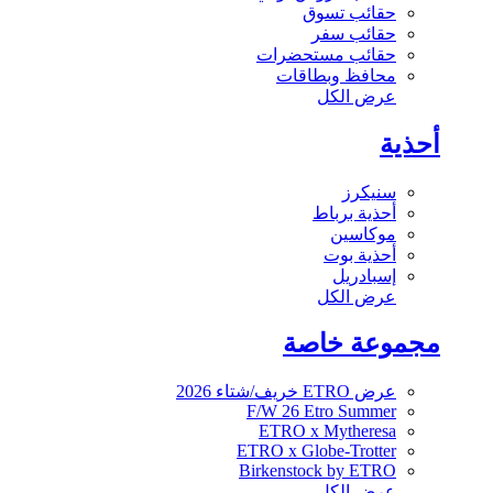
حقائب تسوق
حقائب سفر
حقائب مستحضرات
محافظ وبطاقات
عرض الكل
أحذية
سنيكرز
أحذية برباط
موكاسين
أحذية بوت
إسبادريل
عرض الكل
مجموعة خاصة
عرض ETRO خريف/شتاء 2026
F/W 26 Etro Summer
ETRO x Mytheresa
ETRO x Globe-Trotter
Birkenstock by ETRO
عرض الكل