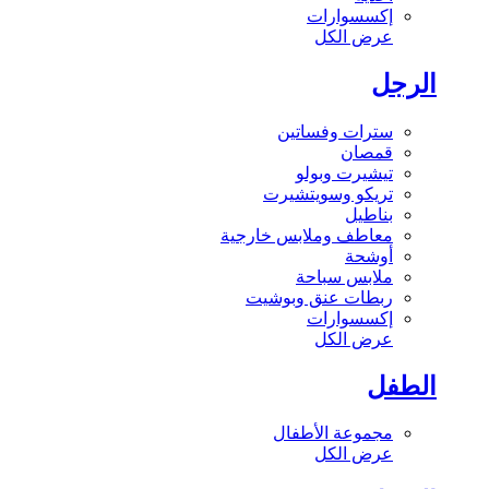
إكسسوارات
عرض الكل
الرجل
سترات وفساتين
قمصان
تيشيرت وبولو
تريكو وسويتشيرت
بناطيل
معاطف وملابس خارجية
أوشحة
ملابس سباحة
ربطات عنق وبوشيت
إكسسوارات
عرض الكل
الطفل
مجموعة الأطفال
عرض الكل