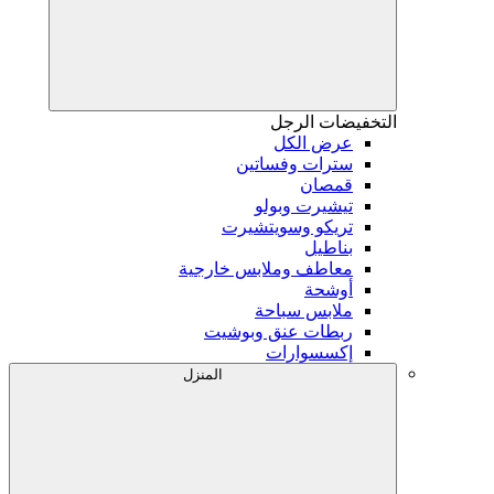
التخفيضات
الرجل
عرض الكل
سترات وفساتين
قمصان
تيشيرت وبولو
تريكو وسويتشيرت
بناطيل
معاطف وملابس خارجية
أوشحة
ملابس سباحة
ربطات عنق وبوشيت
إكسسوارات
المنزل