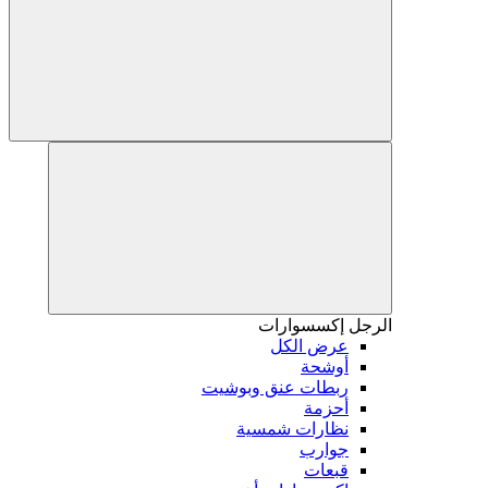
الرجل
إكسسوارات
عرض الكل
أوشحة
ربطات عنق وبوشيت
أحزمة
نظارات شمسية
جوارب
قبعات