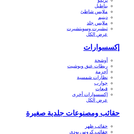
تريكو
بناطيل
ملابس شاطئ
دينيم
ملابس جلد
تيشيرت وسويتشيرت
عرض الكل
إكسسوارات
أوشحة
ربطات عنق وبوشيت
أحزمة
نظارات شمسية
جوارب
قبعات
إكسسوارات أخرى
عرض الكل
حقائب ومصنوعات جلدية صغيرة
حقائب ظهر
حقائب كروس بودي