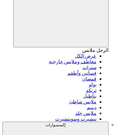
الرجل
ملابس
عرض الكل
معاطف وملابس خارجية
سترات
فساتين وأطقم
قمصان
بولو
تريكو
بناطيل
ملابس شاطئ
دينيم
ملابس جلد
تيشيرت وسويتشيرت
إكسسوارات