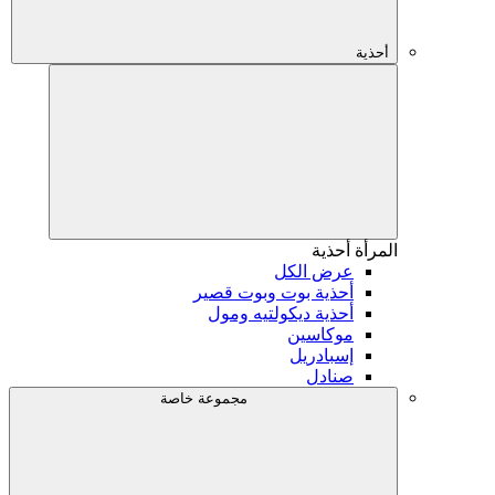
أحذية
المرأة
أحذية
عرض الكل
أحذية بوت وبوت قصير
أحذية ديكولتيه ومول
موكاسين
إسبادريل
صنادل
مجموعة خاصة