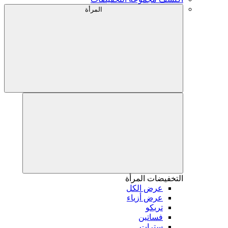
المرأة
التخفيضات
المرأة
عرض الكل
عرض أزياء
تريكو
فساتين
سترات