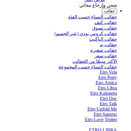
شحن وإرجاع مجاني
حقائب
حقائب النساء حسب الفئة
حقائب كتف
حقائب تسوق
حقائب كروس بودي (عبر الجسم)
حقائب الباكيت
حقائب يد
حقائب صغيرة
حقائب سفر
الأكثر مبيعًا من الحقائب
حقائب النساء حسب المجموعة
Etro Vela
Etro Pony
Etro Arnica
Etro Libra
Etro Kalispera
Etro Doc
Etro Talk
Etro Unfold Me
Etro Saturno
Etro Love Trotter
ETRO LIBRA