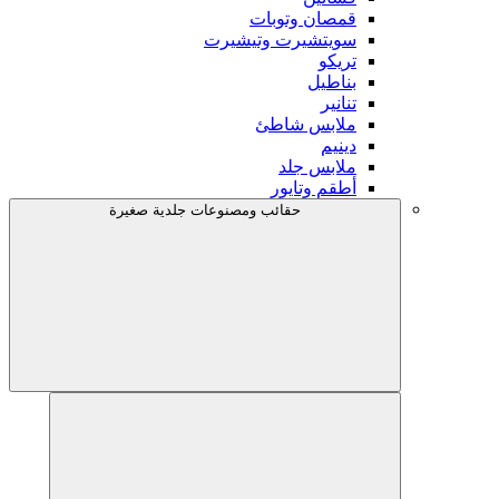
قمصان وتوبات
سويتشيرت وتيشيرت
تريكو
بناطيل
تنانير
ملابس شاطئ
دينيم
ملابس جلد
أطقم وتايور
حقائب ومصنوعات جلدية صغيرة