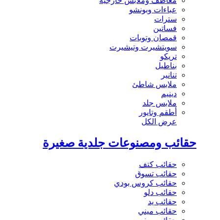
معاطف وملابس خارجية
عباءات وبونشو
سترات
فساتين
قمصان وتوبات
سويتشيرت وتيشيرت
تريكو
بناطيل
تنانير
ملابس شاطئ
دينيم
ملابس جلد
أطقم وتايور
عرض الكل
حقائب ومصنوعات جلدية صغيرة
حقائب كتف
حقائب تسوق
حقائب كروس بودي
حقائب دلو
حقائب يد
حقائب ميني