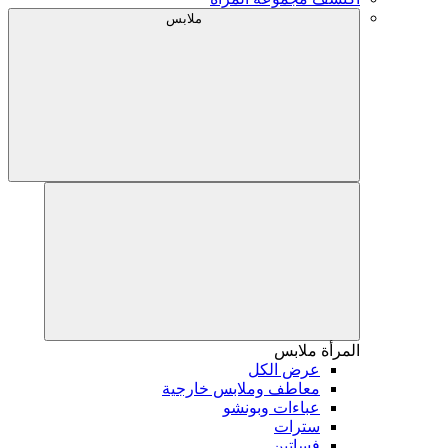
ملابس
المرأة
ملابس
عرض الكل
معاطف وملابس خارجية
عباءات وبونشو
سترات
فساتين