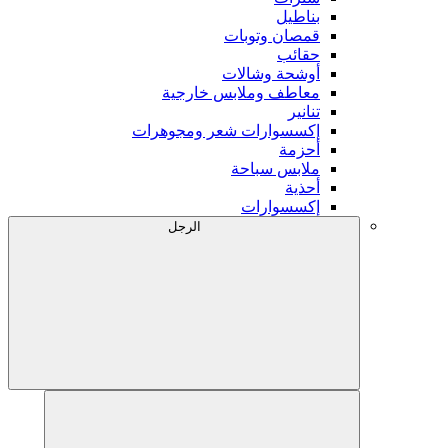
بناطيل
قمصان وتوبات
حقائب
أوشحة وشالات
معاطف وملابس خارجية
تنانير
إكسسوارات شعر ومجوهرات
أحزمة
ملابس سباحة
أحذية
إكسسوارات
الرجل