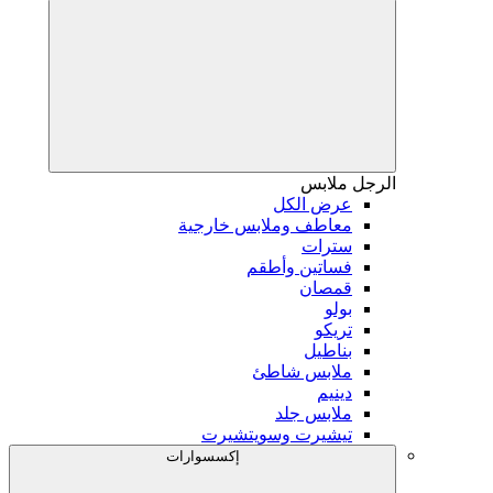
الرجل
ملابس
عرض الكل
معاطف وملابس خارجية
سترات
فساتين وأطقم
قمصان
بولو
تريكو
بناطيل
ملابس شاطئ
دينيم
ملابس جلد
تيشيرت وسويتشيرت
إكسسوارات