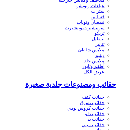
معاطف وملابس خارجية
عباءات وبونشو
سترات
فساتين
قمصان وتوبات
سويتشيرت وتيشيرت
تريكو
بناطيل
تنانير
ملابس شاطئ
دينيم
ملابس جلد
أطقم وتايور
عرض الكل
حقائب ومصنوعات جلدية صغيرة
حقائب كتف
حقائب تسوق
حقائب كروس بودي
حقائب دلو
حقائب يد
حقائب ميني