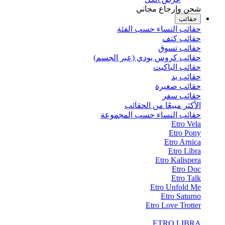
شحن وإرجاع مجاني
حقائب
حقائب النساء حسب الفئة
حقائب كتف
حقائب تسوق
حقائب كروس بودي (عبر الجسم)
حقائب الباكيت
حقائب يد
حقائب صغيرة
حقائب سفر
الأكثر مبيعًا من الحقائب
حقائب النساء حسب المجموعة
Etro Vela
Etro Pony
Etro Arnica
Etro Libra
Etro Kalispera
Etro Doc
Etro Talk
Etro Unfold Me
Etro Saturno
Etro Love Trotter
ETRO LIBRA