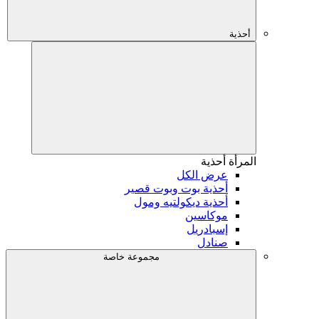
أحذية
المرأة
أحذية
عرض الكل
أحذية بوت وبوت قصير
أحذية ديكولتيه ومول
موكاسين
إسبادريل
صنادل
مجموعة خاصة