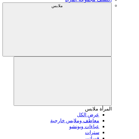
ملابس
المرأة
ملابس
عرض الكل
معاطف وملابس خارجية
عباءات وبونشو
سترات
فساتين