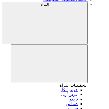
المرأة
التخفيضات
المرأة
عرض الكل
عرض أزياء
تريكو
فساتين
سترات