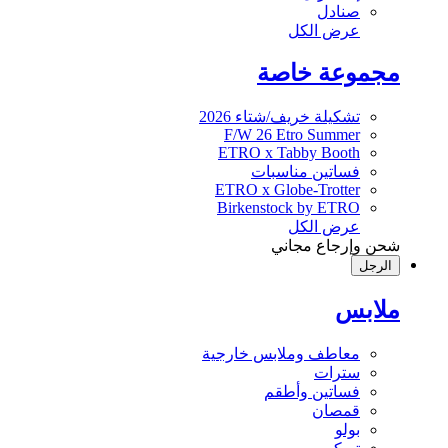
صنادل
عرض الكل
مجموعة خاصة
تشكيلة خريف/شتاء 2026
F/W 26 Etro Summer
ETRO x Tabby Booth
فساتين مناسبات
ETRO x Globe-Trotter
Birkenstock by ETRO
عرض الكل
شحن وإرجاع مجاني
الرجل
ملابس
معاطف وملابس خارجية
سترات
فساتين وأطقم
قمصان
بولو