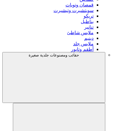
قمصان وتوبات
سويتشيرت وتيشيرت
تريكو
بناطيل
تنانير
ملابس شاطئ
دينيم
ملابس جلد
أطقم وتايور
حقائب ومصنوعات جلدية صغيرة