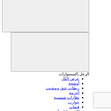
الرجل
إكسسوارات
عرض الكل
أوشحة
ربطات عنق وبوشيت
أحزمة
نظارات شمسية
جوارب
قبعات