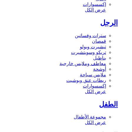
إكسسوارات
عرض الكل
الرجل
سترات وفساتين
قمصان
تيشيرت وبولو
تريكو وسويتشيرت
بناطيل
معاطف وملابس خارجية
أوشحة
ملابس سباحة
ربطات عنق وبوشيت
إكسسوارات
عرض الكل
الطفل
مجموعة الأطفال
عرض الكل