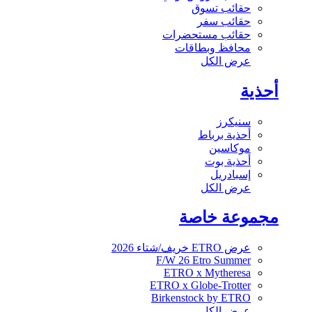
حقائب تسوق
حقائب سفر
حقائب مستحضرات
محافظ وبطاقات
عرض الكل
أحذية
سنيكرز
أحذية برباط
موكاسين
أحذية بوت
إسبادريل
عرض الكل
مجموعة خاصة
عرض ETRO خريف/شتاء 2026
F/W 26 Etro Summer
ETRO x Mytheresa
ETRO x Globe-Trotter
Birkenstock by ETRO
عرض الكل