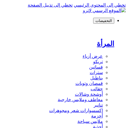
تخطي إلى المحتوى الرئيسي
تخطي إلى تذييل الصفحة
التخفيضات
المرأة
عرض أزياء
تريكو
فساتين
سترات
بناطيل
قمصان وتوبات
حقائب
أوشحة وشالات
معاطف وملابس خارجية
تنانير
إكسسوارات شعر ومجوهرات
أحزمة
ملابس سباحة
أحذية