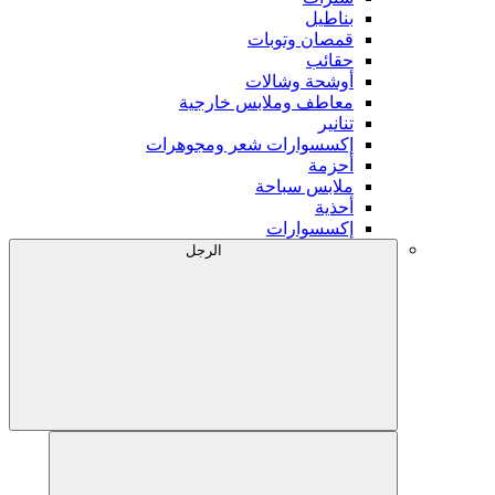
بناطيل
قمصان وتوبات
حقائب
أوشحة وشالات
معاطف وملابس خارجية
تنانير
إكسسوارات شعر ومجوهرات
أحزمة
ملابس سباحة
أحذية
إكسسوارات
الرجل