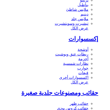
تريكو
بناطيل
ملابس شاطئ
دينيم
ملابس جلد
تيشيرت وسويتشيرت
عرض الكل
إكسسوارات
أوشحة
ربطات عنق وبوشيت
أحزمة
نظارات شمسية
جوارب
قبعات
إكسسوارات أخرى
عرض الكل
حقائب ومصنوعات جلدية صغيرة
حقائب ظهر
حقائب كروس بودي