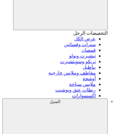
التخفيضات
الرجل
عرض الكل
سترات وفساتين
قمصان
تيشيرت وبولو
تريكو وسويتشيرت
بناطيل
معاطف وملابس خارجية
أوشحة
ملابس سباحة
ربطات عنق وبوشيت
إكسسوارات
المنزل