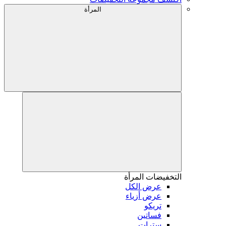
المرأة
التخفيضات
المرأة
عرض الكل
عرض أزياء
تريكو
فساتين
سترات