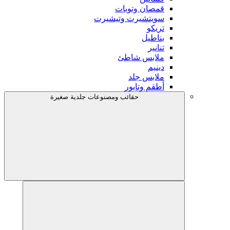
قمصان وتوبات
سويتشيرت وتيشيرت
تريكو
بناطيل
تنانير
ملابس شاطئ
دينيم
ملابس جلد
أطقم وتايور
حقائب ومصنوعات جلدية صغيرة