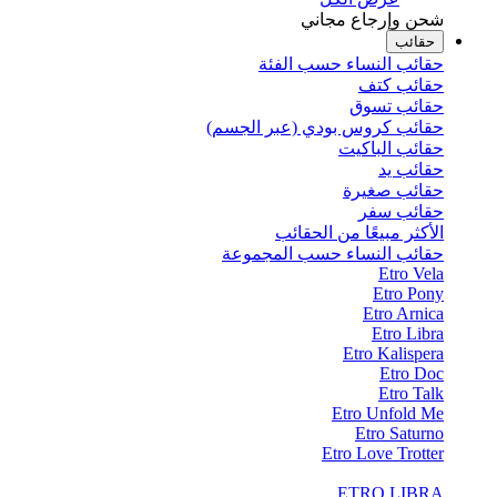
شحن وإرجاع مجاني
حقائب
حقائب النساء حسب الفئة
حقائب كتف
حقائب تسوق
حقائب كروس بودي (عبر الجسم)
حقائب الباكيت
حقائب يد
حقائب صغيرة
حقائب سفر
الأكثر مبيعًا من الحقائب
حقائب النساء حسب المجموعة
Etro Vela
Etro Pony
Etro Arnica
Etro Libra
Etro Kalispera
Etro Doc
Etro Talk
Etro Unfold Me
Etro Saturno
Etro Love Trotter
ETRO LIBRA