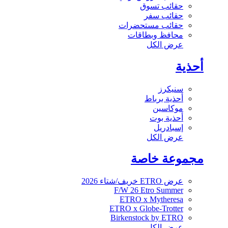
حقائب تسوق
حقائب سفر
حقائب مستحضرات
محافظ وبطاقات
عرض الكل
أحذية
سنيكرز
أحذية برباط
موكاسين
أحذية بوت
إسبادريل
عرض الكل
مجموعة خاصة
عرض ETRO خريف/شتاء 2026
F/W 26 Etro Summer
ETRO x Mytheresa
ETRO x Globe-Trotter
Birkenstock by ETRO
عرض الكل