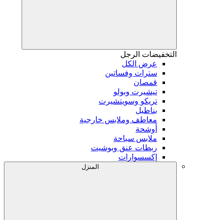
التخفيضات
الرجل
عرض الكل
سترات وفساتين
قمصان
تيشيرت وبولو
تريكو وسويتشيرت
بناطيل
معاطف وملابس خارجية
أوشحة
ملابس سباحة
ربطات عنق وبوشيت
إكسسوارات
المنزل