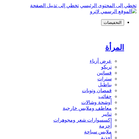
تخطي إلى المحتوى الرئيسي
تخطي إلى تذييل الصفحة
التخفيضات
المرأة
عرض أزياء
تريكو
فساتين
سترات
بناطيل
قمصان وتوبات
حقائب
أوشحة وشالات
معاطف وملابس خارجية
تنانير
إكسسوارات شعر ومجوهرات
أحزمة
ملابس سباحة
أحذية