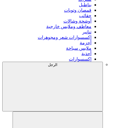
بناطيل
قمصان وتوبات
حقائب
أوشحة وشالات
معاطف وملابس خارجية
تنانير
إكسسوارات شعر ومجوهرات
أحزمة
ملابس سباحة
أحذية
إكسسوارات
الرجل