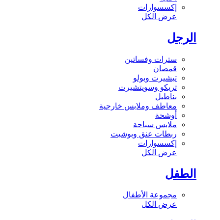
إكسسوارات
عرض الكل
الرجل
سترات وفساتين
قمصان
تيشيرت وبولو
تريكو وسويتشيرت
بناطيل
معاطف وملابس خارجية
أوشحة
ملابس سباحة
ربطات عنق وبوشيت
إكسسوارات
عرض الكل
الطفل
مجموعة الأطفال
عرض الكل