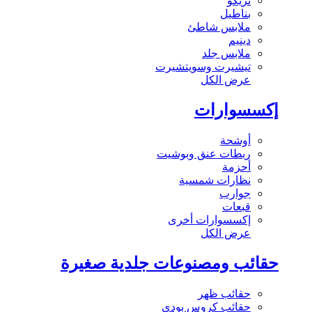
تريكو
بناطيل
ملابس شاطئ
دينيم
ملابس جلد
تيشيرت وسويتشيرت
عرض الكل
إكسسوارات
أوشحة
ربطات عنق وبوشيت
أحزمة
نظارات شمسية
جوارب
قبعات
إكسسوارات أخرى
عرض الكل
حقائب ومصنوعات جلدية صغيرة
حقائب ظهر
حقائب كروس بودي