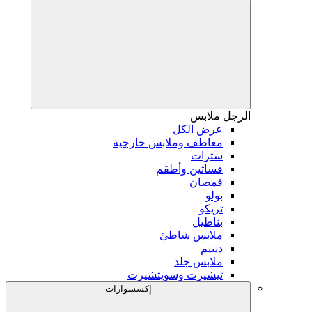
الرجل
ملابس
عرض الكل
معاطف وملابس خارجية
سترات
فساتين وأطقم
قمصان
بولو
تريكو
بناطيل
ملابس شاطئ
دينيم
ملابس جلد
تيشيرت وسويتشيرت
إكسسوارات