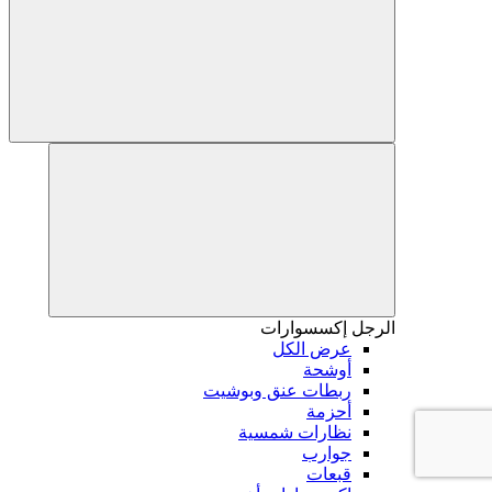
الرجل
إكسسوارات
عرض الكل
أوشحة
ربطات عنق وبوشيت
أحزمة
نظارات شمسية
جوارب
قبعات