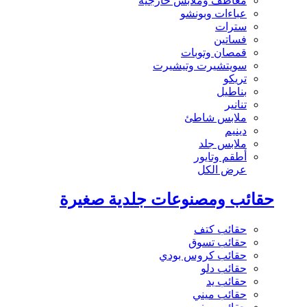
معاطف وملابس خارجية
عباءات وبونشو
سترات
فساتين
قمصان وتوبات
سويتشيرت وتيشيرت
تريكو
بناطيل
تنانير
ملابس شاطئ
دينيم
ملابس جلد
أطقم وتايور
عرض الكل
حقائب ومصنوعات جلدية صغيرة
حقائب كتف
حقائب تسوق
حقائب كروس بودي
حقائب دلو
حقائب يد
حقائب ميني