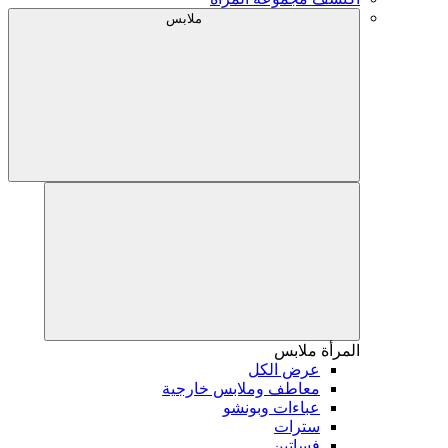
ملابس
المرأة
ملابس
عرض الكل
معاطف وملابس خارجية
عباءات وبونشو
سترات
فساتين