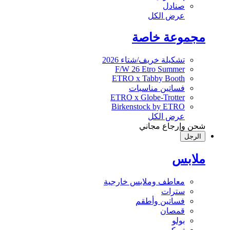
صنادل
عرض الكل
مجموعة خاصة
تشكيلة خريف/شتاء 2026
F/W 26 Etro Summer
ETRO x Tabby Booth
فساتين مناسبات
ETRO x Globe-Trotter
Birkenstock by ETRO
عرض الكل
شحن وإرجاع مجاني
الرجل
ملابس
معاطف وملابس خارجية
سترات
فساتين وأطقم
قمصان
بولو