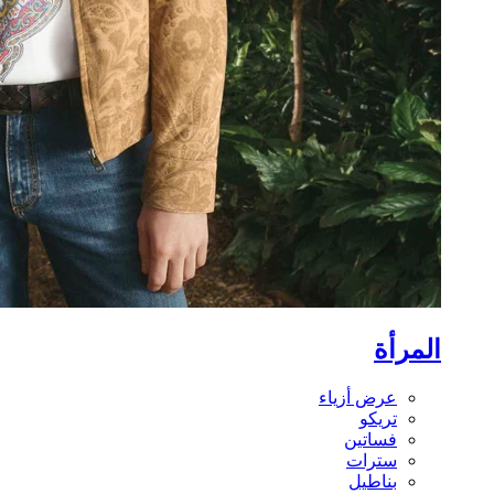
المرأة
عرض أزياء
تريكو
فساتين
سترات
بناطيل