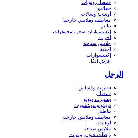
قمصان وتوبات
حقائب
أوشحة وشالات
معاطف وملابس خارجية
تنانير
إكسسوارات شعر ومجوهرات
أحزمة
ملابس سباحة
أحذية
إكسسوارات
عرض الكل
الرجل
سترات وفساتين
قمصان
تيشيرت وبولو
تريكو وسويتشيرت
بناطيل
معاطف وملابس خارجية
أوشحة
ملابس سباحة
ربطات عنق وبوشيت