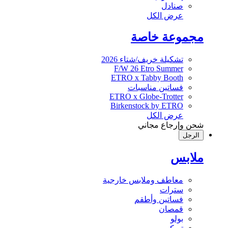
صنادل
عرض الكل
مجموعة خاصة
تشكيلة خريف/شتاء 2026
F/W 26 Etro Summer
ETRO x Tabby Booth
فساتين مناسبات
ETRO x Globe-Trotter
Birkenstock by ETRO
عرض الكل
شحن وإرجاع مجاني
الرجل
ملابس
معاطف وملابس خارجية
سترات
فساتين وأطقم
قمصان
بولو