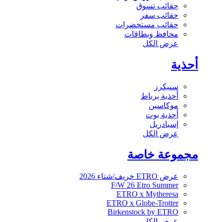
حقائب تسوق
حقائب سفر
حقائب مستحضرات
محافظ وبطاقات
عرض الكل
أحذية
سنيكرز
أحذية برباط
موكاسين
أحذية بوت
إسبادريل
عرض الكل
مجموعة خاصة
عرض ETRO خريف/شتاء 2026
F/W 26 Etro Summer
ETRO x Mytheresa
ETRO x Globe-Trotter
Birkenstock by ETRO
عرض الكل