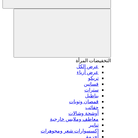
التخفيضات
المرأة
عرض الكل
عرض أزياء
تريكو
فساتين
سترات
بناطيل
قمصان وتوبات
حقائب
أوشحة وشالات
معاطف وملابس خارجية
تنانير
إكسسوارات شعر ومجوهرات
أحزمة