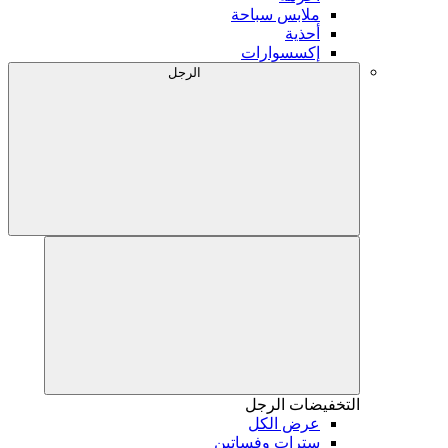
ملابس سباحة
أحذية
إكسسوارات
الرجل
التخفيضات
الرجل
عرض الكل
سترات وفساتين