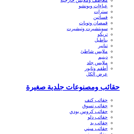
معاطف وملابس خارجية
عباءات وبونشو
سترات
فساتين
قمصان وتوبات
سويتشيرت وتيشيرت
تريكو
بناطيل
تنانير
ملابس شاطئ
دينيم
ملابس جلد
أطقم وتايور
عرض الكل
حقائب ومصنوعات جلدية صغيرة
حقائب كتف
حقائب تسوق
حقائب كروس بودي
حقائب دلو
حقائب يد
حقائب ميني