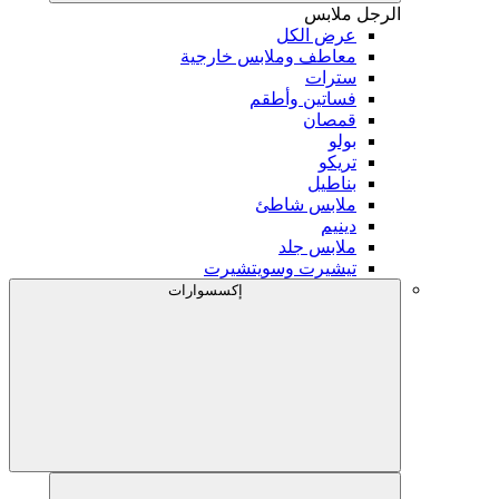
الرجل
ملابس
عرض الكل
معاطف وملابس خارجية
سترات
فساتين وأطقم
قمصان
بولو
تريكو
بناطيل
ملابس شاطئ
دينيم
ملابس جلد
تيشيرت وسويتشيرت
إكسسوارات