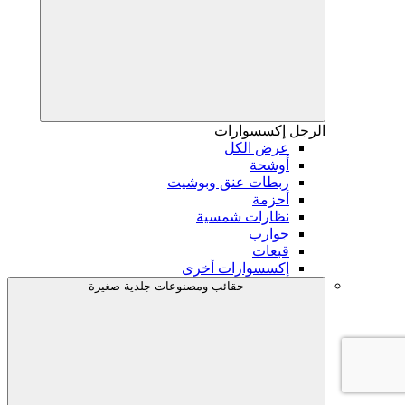
الرجل
إكسسوارات
عرض الكل
أوشحة
ربطات عنق وبوشيت
أحزمة
نظارات شمسية
جوارب
قبعات
إكسسوارات أخرى
حقائب ومصنوعات جلدية صغيرة