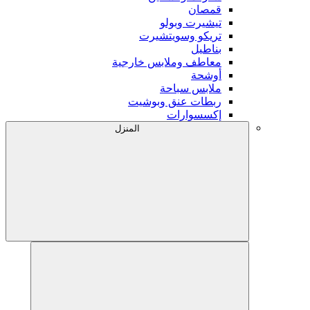
قمصان
تيشيرت وبولو
تريكو وسويتشيرت
بناطيل
معاطف وملابس خارجية
أوشحة
ملابس سباحة
ربطات عنق وبوشيت
إكسسوارات
المنزل