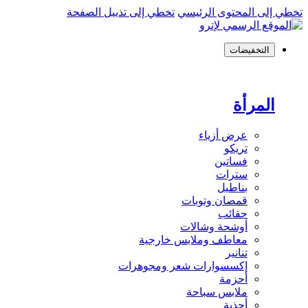
تخطي إلى المحتوى الرئيسي
تخطي إلى تذييل الصفحة
التخفيضات
المرأة
عرض أزياء
تريكو
فساتين
سترات
بناطيل
قمصان وتوبات
حقائب
أوشحة وشالات
معاطف وملابس خارجية
تنانير
إكسسوارات شعر ومجوهرات
أحزمة
ملابس سباحة
أحذية