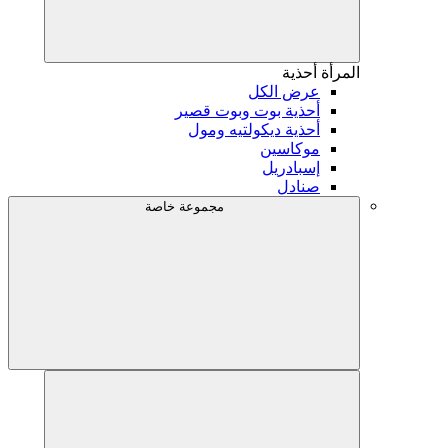
المرأة
أحذية
عرض الكل
أحذية بوت وبوت قصير
أحذية ديكولتيه ومول
موكاسين
إسبادريل
صنادل
مجموعة خاصة