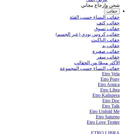
شحن وإرجاع مجاني
حقائب
حقائب النساء حسب الفئة
حقائب كتف
حقائب تسوق
حقائب كروس بودي (عبر الجسم)
حقائب الباكيت
حقائب يد
حقائب صغيرة
حقائب سفر
الأكثر مبيعًا من الحقائب
حقائب النساء حسب المجموعة
Etro Vela
Etro Pony
Etro Arnica
Etro Libra
Etro Kalispera
Etro Doc
Etro Talk
Etro Unfold Me
Etro Saturno
Etro Love Trotter
ETRO LIBRA