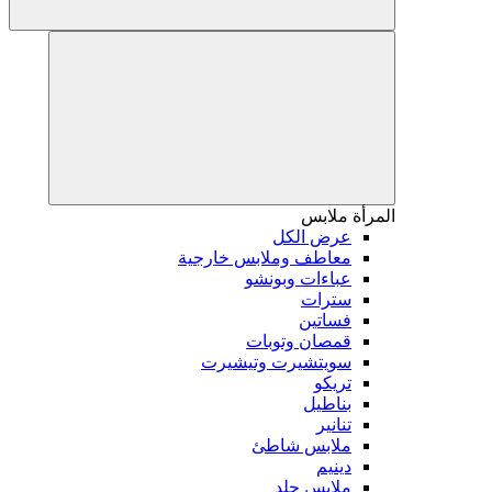
المرأة
ملابس
عرض الكل
معاطف وملابس خارجية
عباءات وبونشو
سترات
فساتين
قمصان وتوبات
سويتشيرت وتيشيرت
تريكو
بناطيل
تنانير
ملابس شاطئ
دينيم
ملابس جلد