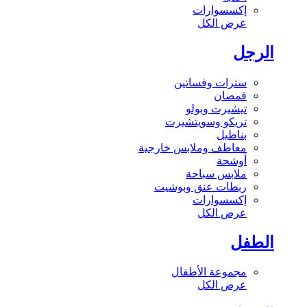
إكسسوارات
عرض الكل
الرجل
سترات وفساتين
قمصان
تيشيرت وبولو
تريكو وسويتشيرت
بناطيل
معاطف وملابس خارجية
أوشحة
ملابس سباحة
ربطات عنق وبوشيت
إكسسوارات
عرض الكل
الطفل
مجموعة الأطفال
عرض الكل