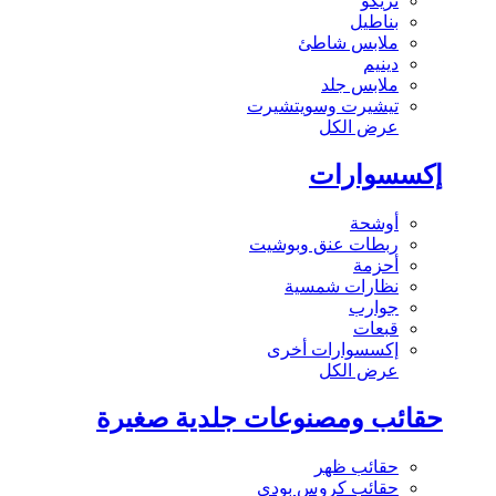
تريكو
بناطيل
ملابس شاطئ
دينيم
ملابس جلد
تيشيرت وسويتشيرت
عرض الكل
إكسسوارات
أوشحة
ربطات عنق وبوشيت
أحزمة
نظارات شمسية
جوارب
قبعات
إكسسوارات أخرى
عرض الكل
حقائب ومصنوعات جلدية صغيرة
حقائب ظهر
حقائب كروس بودي