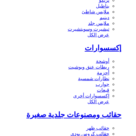
تريكو
بناطيل
ملابس شاطئ
دينيم
ملابس جلد
تيشيرت وسويتشيرت
عرض الكل
إكسسوارات
أوشحة
ربطات عنق وبوشيت
أحزمة
نظارات شمسية
جوارب
قبعات
إكسسوارات أخرى
عرض الكل
حقائب ومصنوعات جلدية صغيرة
حقائب ظهر
حقائب كروس بودي