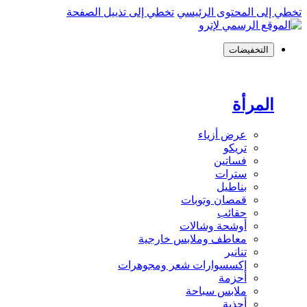
تخطي إلى المحتوى الرئيسي
تخطي إلى تذييل الصفحة
التخفيضات
المرأة
عرض أزياء
تريكو
فساتين
سترات
بناطيل
قمصان وتوبات
حقائب
أوشحة وشالات
معاطف وملابس خارجية
تنانير
إكسسوارات شعر ومجوهرات
أحزمة
ملابس سباحة
أحذية