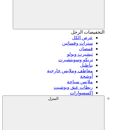
التخفيضات
الرجل
عرض الكل
سترات وفساتين
قمصان
تيشيرت وبولو
تريكو وسويتشيرت
بناطيل
معاطف وملابس خارجية
أوشحة
ملابس سباحة
ربطات عنق وبوشيت
إكسسوارات
المنزل