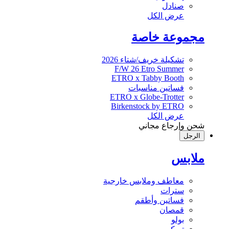
صنادل
عرض الكل
مجموعة خاصة
تشكيلة خريف/شتاء 2026
F/W 26 Etro Summer
ETRO x Tabby Booth
فساتين مناسبات
ETRO x Globe-Trotter
Birkenstock by ETRO
عرض الكل
شحن وإرجاع مجاني
الرجل
ملابس
معاطف وملابس خارجية
سترات
فساتين وأطقم
قمصان
بولو