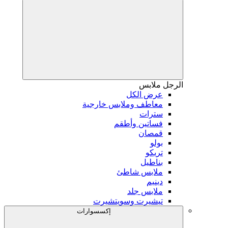
الرجل
ملابس
عرض الكل
معاطف وملابس خارجية
سترات
فساتين وأطقم
قمصان
بولو
تريكو
بناطيل
ملابس شاطئ
دينيم
ملابس جلد
تيشيرت وسويتشيرت
إكسسوارات