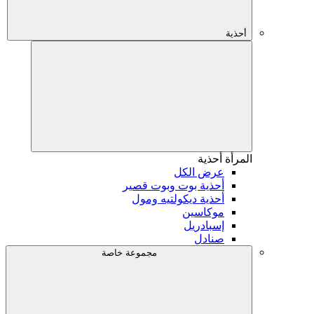
أحذية
المرأة
أحذية
عرض الكل
أحذية بوت وبوت قصير
أحذية ديكولتيه ومول
موكاسين
إسبادريل
صنادل
مجموعة خاصة