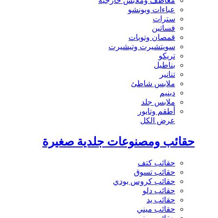
معاطف وملابس خارجية
عباءات وبونشو
سترات
فساتين
قمصان وتوبات
سويتشيرت وتيشيرت
تريكو
بناطيل
تنانير
ملابس شاطئ
دينيم
ملابس جلد
أطقم وتايور
عرض الكل
حقائب ومصنوعات جلدية صغيرة
حقائب كتف
حقائب تسوق
حقائب كروس بودي
حقائب دلو
حقائب يد
حقائب ميني