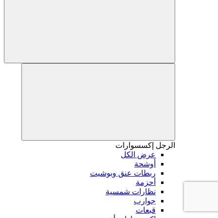
الرجل
إكسسوارات
عرض الكل
أوشحة
ربطات عنق وبوشيت
أحزمة
نظارات شمسية
جوارب
قبعات