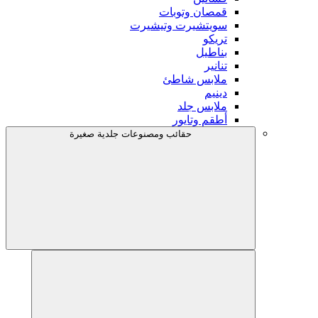
قمصان وتوبات
سويتشيرت وتيشيرت
تريكو
بناطيل
تنانير
ملابس شاطئ
دينيم
ملابس جلد
أطقم وتايور
حقائب ومصنوعات جلدية صغيرة