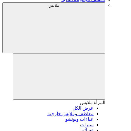
ملابس
المرأة
ملابس
عرض الكل
معاطف وملابس خارجية
عباءات وبونشو
سترات
فساتين