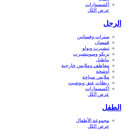
إكسسوارات
عرض الكل
الرجل
سترات وفساتين
قمصان
تيشيرت وبولو
تريكو وسويتشيرت
بناطيل
معاطف وملابس خارجية
أوشحة
ملابس سباحة
ربطات عنق وبوشيت
إكسسوارات
عرض الكل
الطفل
مجموعة الأطفال
عرض الكل