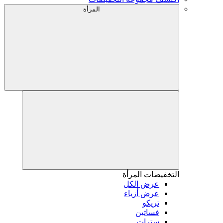
المرأة
التخفيضات
المرأة
عرض الكل
عرض أزياء
تريكو
فساتين
سترات