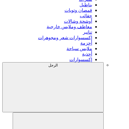
بناطيل
قمصان وتوبات
حقائب
أوشحة وشالات
معاطف وملابس خارجية
تنانير
إكسسوارات شعر ومجوهرات
أحزمة
ملابس سباحة
أحذية
إكسسوارات
الرجل