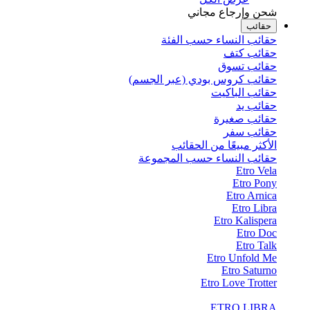
شحن وإرجاع مجاني
حقائب
حقائب النساء حسب الفئة
حقائب كتف
حقائب تسوق
حقائب كروس بودي (عبر الجسم)
حقائب الباكيت
حقائب يد
حقائب صغيرة
حقائب سفر
الأكثر مبيعًا من الحقائب
حقائب النساء حسب المجموعة
Etro Vela
Etro Pony
Etro Arnica
Etro Libra
Etro Kalispera
Etro Doc
Etro Talk
Etro Unfold Me
Etro Saturno
Etro Love Trotter
ETRO LIBRA