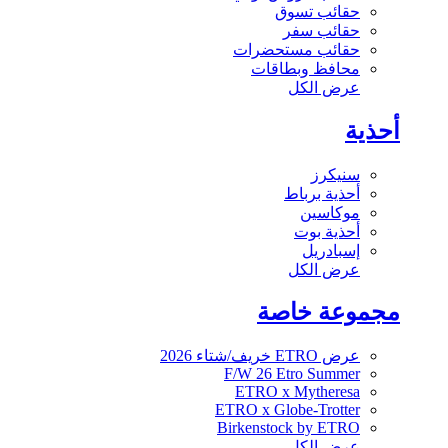
حقائب تسوق
حقائب سفر
حقائب مستحضرات
محافظ وبطاقات
عرض الكل
أحذية
سنيكرز
أحذية برباط
موكاسين
أحذية بوت
إسبادريل
عرض الكل
مجموعة خاصة
عرض ETRO خريف/شتاء 2026
F/W 26 Etro Summer
ETRO x Mytheresa
ETRO x Globe-Trotter
Birkenstock by ETRO
عرض الكل