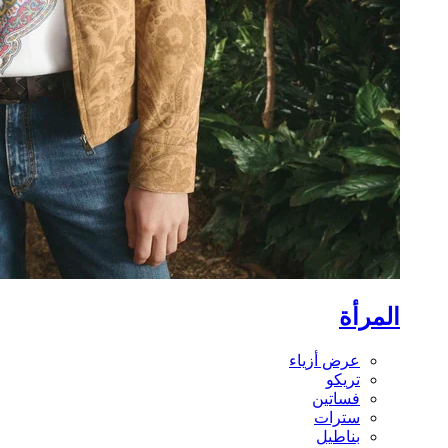
المرأة
عرض أزياء
تريكو
فساتين
سترات
بناطيل