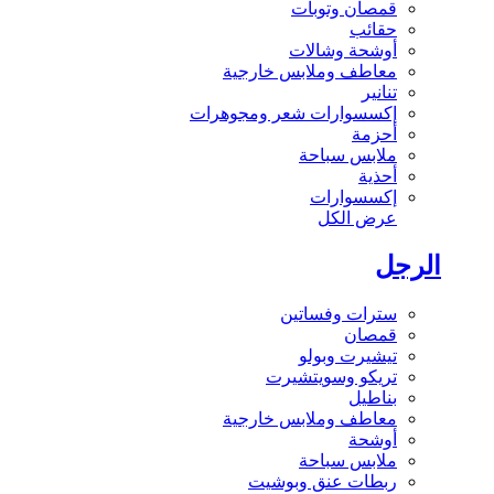
قمصان وتوبات
حقائب
أوشحة وشالات
معاطف وملابس خارجية
تنانير
إكسسوارات شعر ومجوهرات
أحزمة
ملابس سباحة
أحذية
إكسسوارات
عرض الكل
الرجل
سترات وفساتين
قمصان
تيشيرت وبولو
تريكو وسويتشيرت
بناطيل
معاطف وملابس خارجية
أوشحة
ملابس سباحة
ربطات عنق وبوشيت