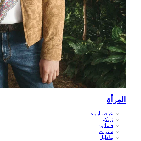
المرأة
عرض أزياء
تريكو
فساتين
سترات
بناطيل