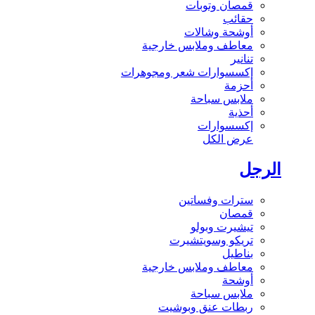
قمصان وتوبات
حقائب
أوشحة وشالات
معاطف وملابس خارجية
تنانير
إكسسوارات شعر ومجوهرات
أحزمة
ملابس سباحة
أحذية
إكسسوارات
عرض الكل
الرجل
سترات وفساتين
قمصان
تيشيرت وبولو
تريكو وسويتشيرت
بناطيل
معاطف وملابس خارجية
أوشحة
ملابس سباحة
ربطات عنق وبوشيت