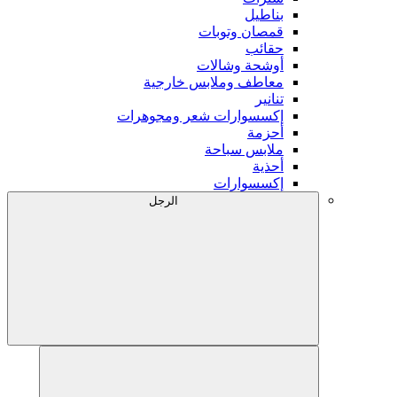
بناطيل
قمصان وتوبات
حقائب
أوشحة وشالات
معاطف وملابس خارجية
تنانير
إكسسوارات شعر ومجوهرات
أحزمة
ملابس سباحة
أحذية
إكسسوارات
الرجل