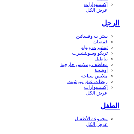
إكسسوارات
عرض الكل
الرجل
سترات وفساتين
قمصان
تيشيرت وبولو
تريكو وسويتشيرت
بناطيل
معاطف وملابس خارجية
أوشحة
ملابس سباحة
ربطات عنق وبوشيت
إكسسوارات
عرض الكل
الطفل
مجموعة الأطفال
عرض الكل