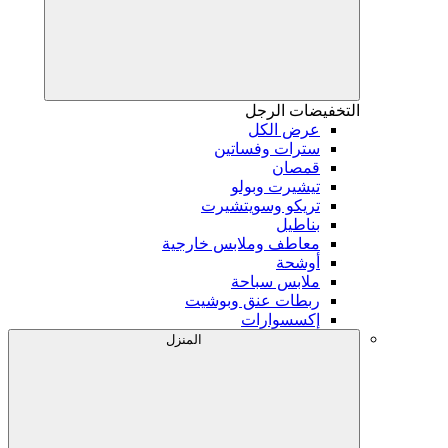
التخفيضات
الرجل
عرض الكل
سترات وفساتين
قمصان
تيشيرت وبولو
تريكو وسويتشيرت
بناطيل
معاطف وملابس خارجية
أوشحة
ملابس سباحة
ربطات عنق وبوشيت
إكسسوارات
المنزل