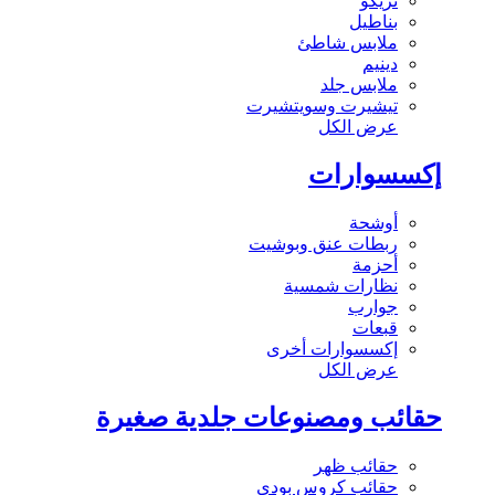
تريكو
بناطيل
ملابس شاطئ
دينيم
ملابس جلد
تيشيرت وسويتشيرت
عرض الكل
إكسسوارات
أوشحة
ربطات عنق وبوشيت
أحزمة
نظارات شمسية
جوارب
قبعات
إكسسوارات أخرى
عرض الكل
حقائب ومصنوعات جلدية صغيرة
حقائب ظهر
حقائب كروس بودي