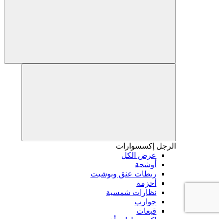
الرجل
إكسسوارات
عرض الكل
أوشحة
ربطات عنق وبوشيت
أحزمة
نظارات شمسية
جوارب
قبعات