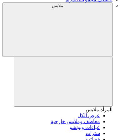
ملابس
المرأة
ملابس
عرض الكل
معاطف وملابس خارجية
عباءات وبونشو
سترات
فساتين