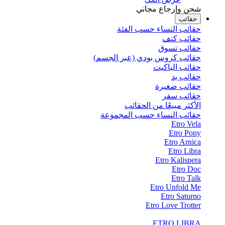
شحن وإرجاع مجاني
حقائب
حقائب النساء حسب الفئة
حقائب كتف
حقائب تسوق
حقائب كروس بودي (عبر الجسم)
حقائب الباكيت
حقائب يد
حقائب صغيرة
حقائب سفر
الأكثر مبيعًا من الحقائب
حقائب النساء حسب المجموعة
Etro Vela
Etro Pony
Etro Arnica
Etro Libra
Etro Kalispera
Etro Doc
Etro Talk
Etro Unfold Me
Etro Saturno
Etro Love Trotter
ETRO LIBRA