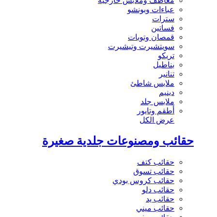
معاطف وملابس خارجية
عباءات وبونشو
سترات
فساتين
قمصان وتوبات
سويتشيرت وتيشيرت
تريكو
بناطيل
تنانير
ملابس شاطئ
دينيم
ملابس جلد
أطقم وتايور
عرض الكل
حقائب ومصنوعات جلدية صغيرة
حقائب كتف
حقائب تسوق
حقائب كروس بودي
حقائب دلو
حقائب يد
حقائب ميني