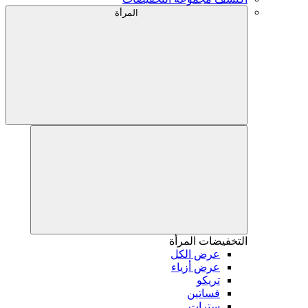
المرأة
التخفيضات
المرأة
عرض الكل
عرض أزياء
تريكو
فساتين
سترات