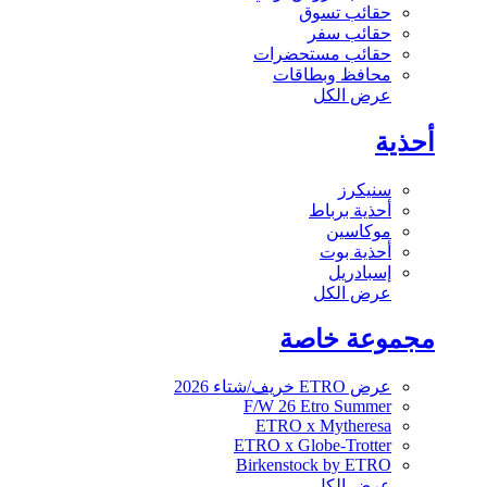
حقائب تسوق
حقائب سفر
حقائب مستحضرات
محافظ وبطاقات
عرض الكل
أحذية
سنيكرز
أحذية برباط
موكاسين
أحذية بوت
إسبادريل
عرض الكل
مجموعة خاصة
عرض ETRO خريف/شتاء 2026
F/W 26 Etro Summer
ETRO x Mytheresa
ETRO x Globe-Trotter
Birkenstock by ETRO
عرض الكل