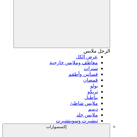
الرجل
ملابس
عرض الكل
معاطف وملابس خارجية
سترات
فساتين وأطقم
قمصان
بولو
تريكو
بناطيل
ملابس شاطئ
دينيم
ملابس جلد
تيشيرت وسويتشيرت
إكسسوارات