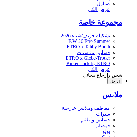
صنادل
عرض الكل
مجموعة خاصة
تشكيلة خريف/شتاء 2026
F/W 26 Etro Summer
ETRO x Tabby Booth
فساتين مناسبات
ETRO x Globe-Trotter
Birkenstock by ETRO
عرض الكل
شحن وإرجاع مجاني
الرجل
ملابس
معاطف وملابس خارجية
سترات
فساتين وأطقم
قمصان
بولو