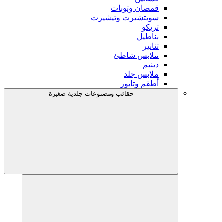
قمصان وتوبات
سويتشيرت وتيشيرت
تريكو
بناطيل
تنانير
ملابس شاطئ
دينيم
ملابس جلد
أطقم وتايور
حقائب ومصنوعات جلدية صغيرة