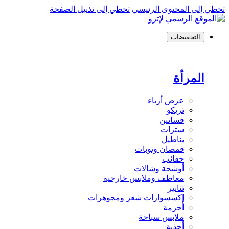
تخطي إلى المحتوى الرئيسي
تخطي إلى تذييل الصفحة
التخفيضات
المرأة
عرض أزياء
تريكو
فساتين
سترات
بناطيل
قمصان وتوبات
حقائب
أوشحة وشالات
معاطف وملابس خارجية
تنانير
إكسسوارات شعر ومجوهرات
أحزمة
ملابس سباحة
أحذية