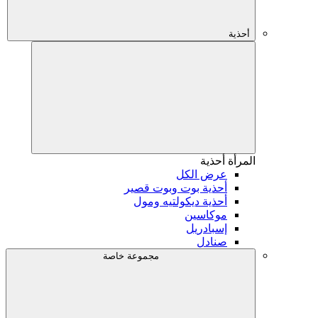
أحذية
المرأة
أحذية
عرض الكل
أحذية بوت وبوت قصير
أحذية ديكولتيه ومول
موكاسين
إسبادريل
صنادل
مجموعة خاصة