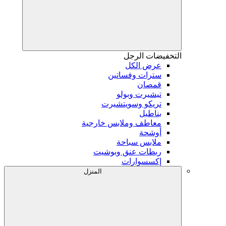
التخفيضات
الرجل
عرض الكل
سترات وفساتين
قمصان
تيشيرت وبولو
تريكو وسويتشيرت
بناطيل
معاطف وملابس خارجية
أوشحة
ملابس سباحة
ربطات عنق وبوشيت
إكسسوارات
المنزل