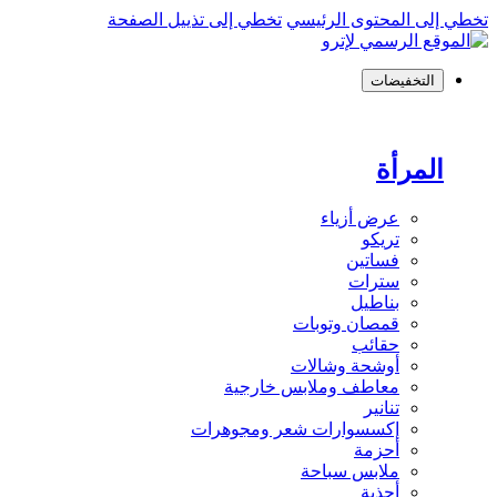
تخطي إلى المحتوى الرئيسي
تخطي إلى تذييل الصفحة
التخفيضات
المرأة
عرض أزياء
تريكو
فساتين
سترات
بناطيل
قمصان وتوبات
حقائب
أوشحة وشالات
معاطف وملابس خارجية
تنانير
إكسسوارات شعر ومجوهرات
أحزمة
ملابس سباحة
أحذية