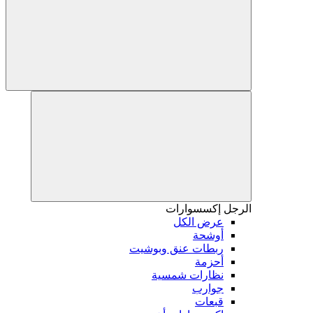
الرجل
إكسسوارات
عرض الكل
أوشحة
ربطات عنق وبوشيت
أحزمة
نظارات شمسية
جوارب
قبعات