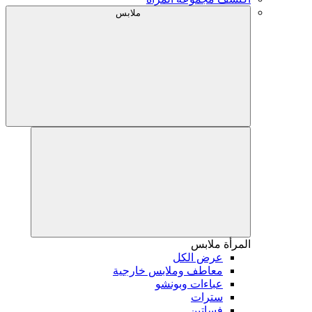
ملابس
المرأة
ملابس
عرض الكل
معاطف وملابس خارجية
عباءات وبونشو
سترات
فساتين