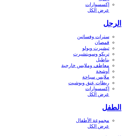
إكسسوارات
عرض الكل
الرجل
سترات وفساتين
قمصان
تيشيرت وبولو
تريكو وسويتشيرت
بناطيل
معاطف وملابس خارجية
أوشحة
ملابس سباحة
ربطات عنق وبوشيت
إكسسوارات
عرض الكل
الطفل
مجموعة الأطفال
عرض الكل