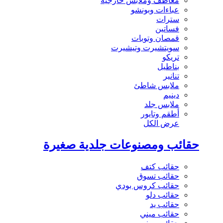
معاطف وملابس خارجية
عباءات وبونشو
سترات
فساتين
قمصان وتوبات
سويتشيرت وتيشيرت
تريكو
بناطيل
تنانير
ملابس شاطئ
دينيم
ملابس جلد
أطقم وتايور
عرض الكل
حقائب ومصنوعات جلدية صغيرة
حقائب كتف
حقائب تسوق
حقائب كروس بودي
حقائب دلو
حقائب يد
حقائب ميني