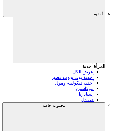
أحذية
المرأة
أحذية
عرض الكل
أحذية بوت وبوت قصير
أحذية ديكولتيه ومول
موكاسين
إسبادريل
صنادل
مجموعة خاصة