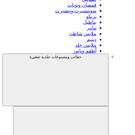
قمصان وتوبات
سويتشيرت وتيشيرت
تريكو
بناطيل
تنانير
ملابس شاطئ
دينيم
ملابس جلد
أطقم وتايور
حقائب ومصنوعات جلدية صغيرة