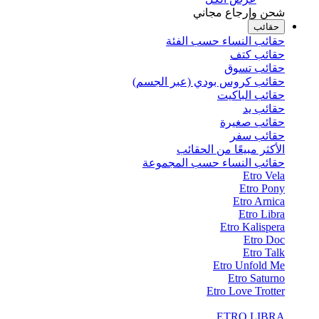
شحن وإرجاع مجاني
حقائب
حقائب النساء حسب الفئة
حقائب كتف
حقائب تسوق
حقائب كروس بودي (عبر الجسم)
حقائب الباكيت
حقائب يد
حقائب صغيرة
حقائب سفر
الأكثر مبيعًا من الحقائب
حقائب النساء حسب المجموعة
Etro Vela
Etro Pony
Etro Arnica
Etro Libra
Etro Kalispera
Etro Doc
Etro Talk
Etro Unfold Me
Etro Saturno
Etro Love Trotter
ETRO LIBRA