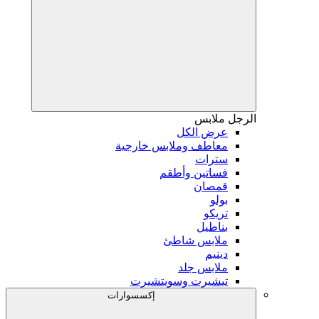
الرجل
ملابس
عرض الكل
معاطف وملابس خارجية
سترات
فساتين وأطقم
قمصان
بولو
تريكو
بناطيل
ملابس شاطئ
دينيم
ملابس جلد
تيشيرت وسويتشيرت
إكسسوارات