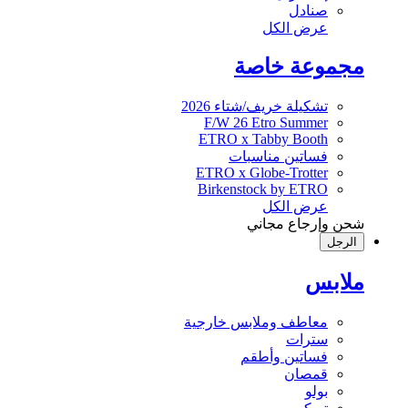
صنادل
عرض الكل
مجموعة خاصة
تشكيلة خريف/شتاء 2026
F/W 26 Etro Summer
ETRO x Tabby Booth
فساتين مناسبات
ETRO x Globe-Trotter
Birkenstock by ETRO
عرض الكل
شحن وإرجاع مجاني
الرجل
ملابس
معاطف وملابس خارجية
سترات
فساتين وأطقم
قمصان
بولو