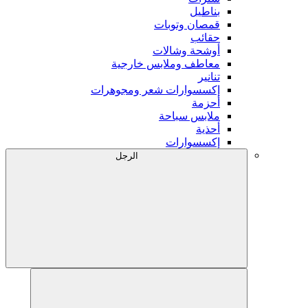
بناطيل
قمصان وتوبات
حقائب
أوشحة وشالات
معاطف وملابس خارجية
تنانير
إكسسوارات شعر ومجوهرات
أحزمة
ملابس سباحة
أحذية
إكسسوارات
الرجل