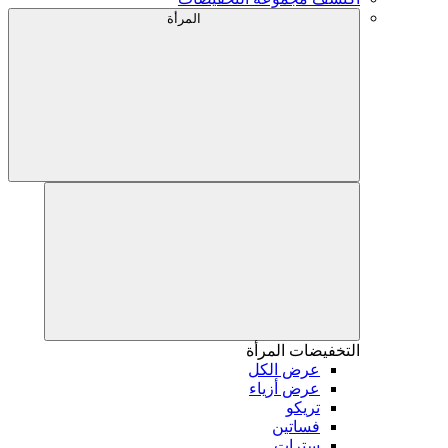
المرأة
التخفيضات
المرأة
عرض الكل
عرض أزياء
تريكو
فساتين
سترات