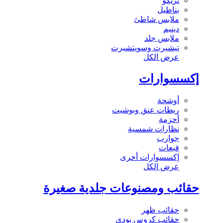
تريكو
بناطيل
ملابس شاطئ
دينيم
ملابس جلد
تيشيرت وسويتشيرت
عرض الكل
إكسسوارات
أوشحة
ربطات عنق وبوشيت
أحزمة
نظارات شمسية
جوارب
قبعات
إكسسوارات أخرى
عرض الكل
حقائب ومصنوعات جلدية صغيرة
حقائب ظهر
حقائب كروس بودي