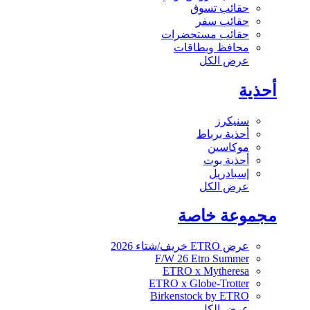
حقائب تسوق
حقائب سفر
حقائب مستحضرات
محافظ وبطاقات
عرض الكل
أحذية
سنيكرز
أحذية برباط
موكاسين
أحذية بوت
إسبادريل
عرض الكل
مجموعة خاصة
عرض ETRO خريف/شتاء 2026
F/W 26 Etro Summer
ETRO x Mytheresa
ETRO x Globe-Trotter
Birkenstock by ETRO
عرض الكل