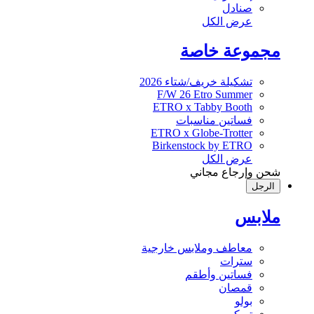
صنادل
عرض الكل
مجموعة خاصة
تشكيلة خريف/شتاء 2026
F/W 26 Etro Summer
ETRO x Tabby Booth
فساتين مناسبات
ETRO x Globe-Trotter
Birkenstock by ETRO
عرض الكل
شحن وإرجاع مجاني
الرجل
ملابس
معاطف وملابس خارجية
سترات
فساتين وأطقم
قمصان
بولو