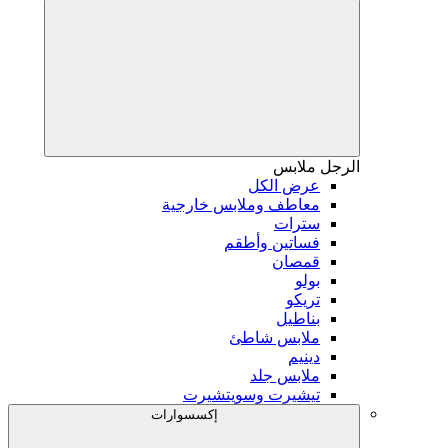
الرجل
ملابس
عرض الكل
معاطف وملابس خارجية
سترات
فساتين وأطقم
قمصان
بولو
تريكو
بناطيل
ملابس شاطئ
دينيم
ملابس جلد
تيشيرت وسويتشيرت
إكسسوارات