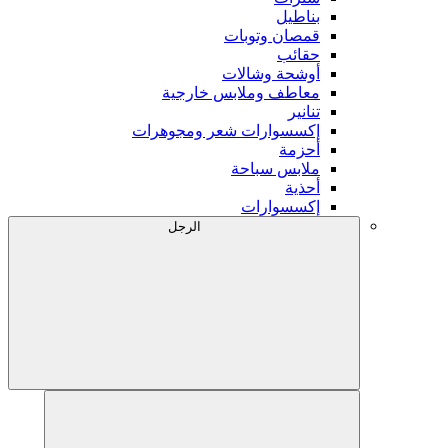
بناطيل
قمصان وتوبات
حقائب
أوشحة وشالات
معاطف وملابس خارجية
تنانير
إكسسوارات شعر ومجوهرات
أحزمة
ملابس سباحة
أحذية
إكسسوارات
الرجل