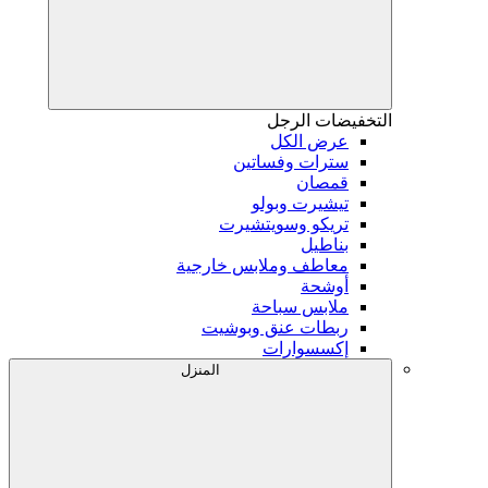
التخفيضات
الرجل
عرض الكل
سترات وفساتين
قمصان
تيشيرت وبولو
تريكو وسويتشيرت
بناطيل
معاطف وملابس خارجية
أوشحة
ملابس سباحة
ربطات عنق وبوشيت
إكسسوارات
المنزل