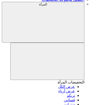
المرأة
التخفيضات
المرأة
عرض الكل
عرض أزياء
تريكو
فساتين
سترات