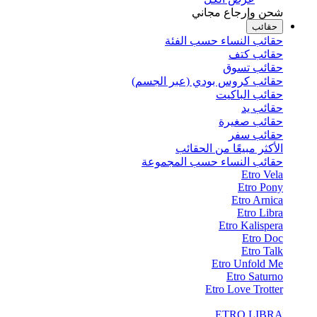
شحن وإرجاع مجاني
حقائب
حقائب النساء حسب الفئة
حقائب كتف
حقائب تسوق
حقائب كروس بودي (عبر الجسم)
حقائب الباكيت
حقائب يد
حقائب صغيرة
حقائب سفر
الأكثر مبيعًا من الحقائب
حقائب النساء حسب المجموعة
Etro Vela
Etro Pony
Etro Arnica
Etro Libra
Etro Kalispera
Etro Doc
Etro Talk
Etro Unfold Me
Etro Saturno
Etro Love Trotter
ETRO LIBRA