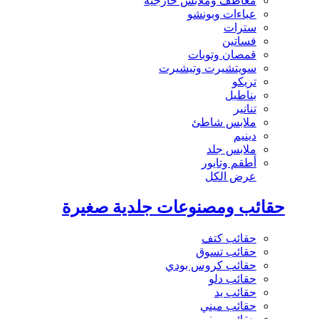
معاطف وملابس خارجية
عباءات وبونشو
سترات
فساتين
قمصان وتوبات
سويتشيرت وتيشيرت
تريكو
بناطيل
تنانير
ملابس شاطئ
دينيم
ملابس جلد
أطقم وتايور
عرض الكل
حقائب ومصنوعات جلدية صغيرة
حقائب كتف
حقائب تسوق
حقائب كروس بودي
حقائب دلو
حقائب يد
حقائب ميني