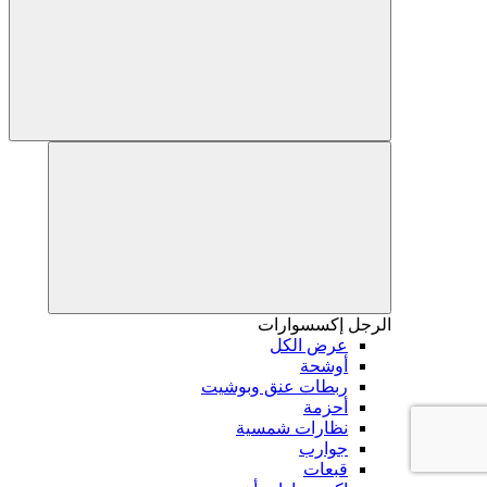
الرجل
إكسسوارات
عرض الكل
أوشحة
ربطات عنق وبوشيت
أحزمة
نظارات شمسية
جوارب
قبعات