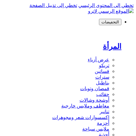
تخطي إلى المحتوى الرئيسي
تخطي إلى تذييل الصفحة
التخفيضات
المرأة
عرض أزياء
تريكو
فساتين
سترات
بناطيل
قمصان وتوبات
حقائب
أوشحة وشالات
معاطف وملابس خارجية
تنانير
إكسسوارات شعر ومجوهرات
أحزمة
ملابس سباحة
أحذية