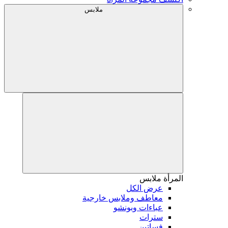
ملابس
المرأة
ملابس
عرض الكل
معاطف وملابس خارجية
عباءات وبونشو
سترات
فساتين