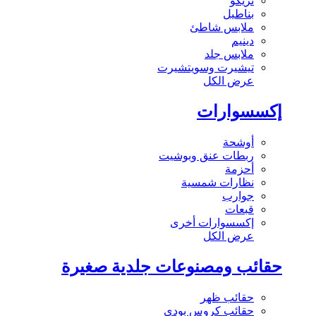
تريكو
بناطيل
ملابس شاطئ
دينيم
ملابس جلد
تيشيرت وسويتشيرت
عرض الكل
إكسسوارات
أوشحة
ربطات عنق وبوشيت
أحزمة
نظارات شمسية
جوارب
قبعات
إكسسوارات أخرى
عرض الكل
حقائب ومصنوعات جلدية صغيرة
حقائب ظهر
حقائب كروس بودي