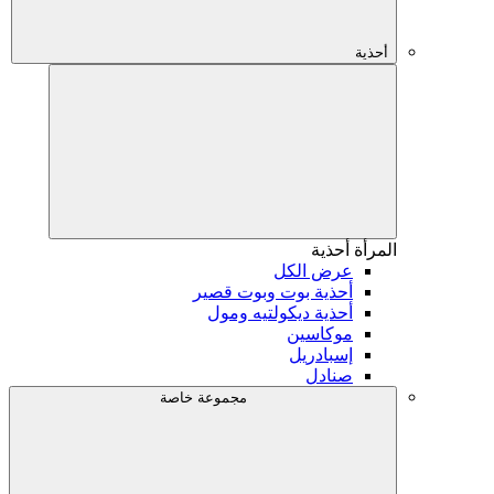
أحذية
المرأة
أحذية
عرض الكل
أحذية بوت وبوت قصير
أحذية ديكولتيه ومول
موكاسين
إسبادريل
صنادل
مجموعة خاصة