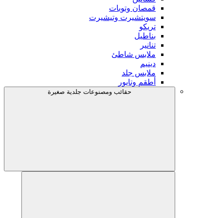
قمصان وتوبات
سويتشيرت وتيشيرت
تريكو
بناطيل
تنانير
ملابس شاطئ
دينيم
ملابس جلد
أطقم وتايور
حقائب ومصنوعات جلدية صغيرة