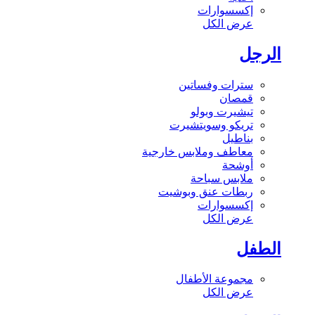
إكسسوارات
عرض الكل
الرجل
سترات وفساتين
قمصان
تيشيرت وبولو
تريكو وسويتشيرت
بناطيل
معاطف وملابس خارجية
أوشحة
ملابس سباحة
ربطات عنق وبوشيت
إكسسوارات
عرض الكل
الطفل
مجموعة الأطفال
عرض الكل