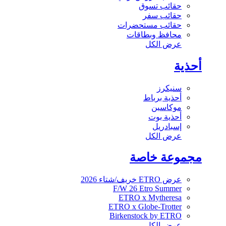
حقائب تسوق
حقائب سفر
حقائب مستحضرات
محافظ وبطاقات
عرض الكل
أحذية
سنيكرز
أحذية برباط
موكاسين
أحذية بوت
إسبادريل
عرض الكل
مجموعة خاصة
عرض ETRO خريف/شتاء 2026
F/W 26 Etro Summer
ETRO x Mytheresa
ETRO x Globe-Trotter
Birkenstock by ETRO
عرض الكل