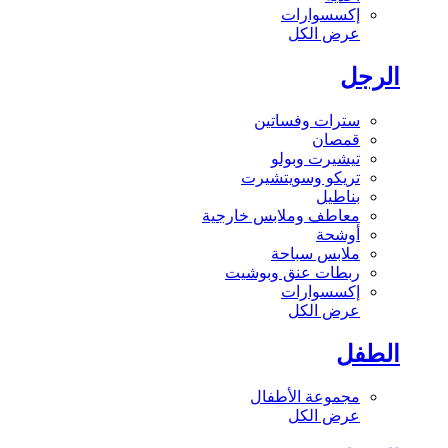
إكسسوارات
عرض الكل
الرجل
سترات وفساتين
قمصان
تيشيرت وبولو
تريكو وسويتشيرت
بناطيل
معاطف وملابس خارجية
أوشحة
ملابس سباحة
ربطات عنق وبوشيت
إكسسوارات
عرض الكل
الطفل
مجموعة الأطفال
عرض الكل