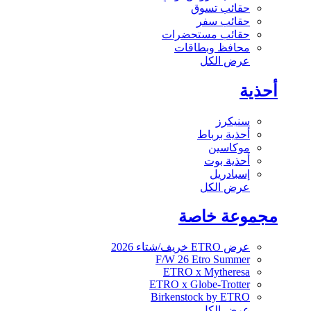
حقائب تسوق
حقائب سفر
حقائب مستحضرات
محافظ وبطاقات
عرض الكل
أحذية
سنيكرز
أحذية برباط
موكاسين
أحذية بوت
إسبادريل
عرض الكل
مجموعة خاصة
عرض ETRO خريف/شتاء 2026
F/W 26 Etro Summer
ETRO x Mytheresa
ETRO x Globe-Trotter
Birkenstock by ETRO
عرض الكل