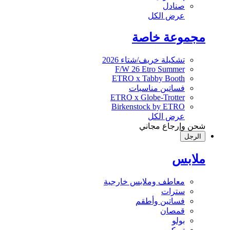
صنادل
عرض الكل
مجموعة خاصة
تشكيلة خريف/شتاء 2026
F/W 26 Etro Summer
ETRO x Tabby Booth
فساتين مناسبات
ETRO x Globe-Trotter
Birkenstock by ETRO
عرض الكل
شحن وإرجاع مجاني
الرجل
ملابس
معاطف وملابس خارجية
سترات
فساتين وأطقم
قمصان
بولو