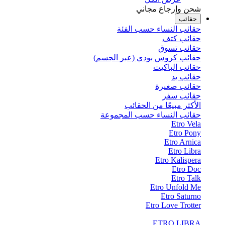
شحن وإرجاع مجاني
حقائب
حقائب النساء حسب الفئة
حقائب كتف
حقائب تسوق
حقائب كروس بودي (عبر الجسم)
حقائب الباكيت
حقائب يد
حقائب صغيرة
حقائب سفر
الأكثر مبيعًا من الحقائب
حقائب النساء حسب المجموعة
Etro Vela
Etro Pony
Etro Arnica
Etro Libra
Etro Kalispera
Etro Doc
Etro Talk
Etro Unfold Me
Etro Saturno
Etro Love Trotter
ETRO LIBRA