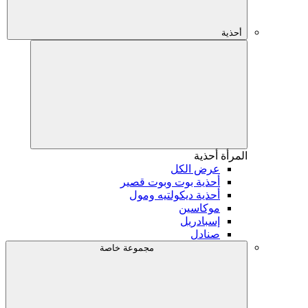
أحذية
المرأة
أحذية
عرض الكل
أحذية بوت وبوت قصير
أحذية ديكولتيه ومول
موكاسين
إسبادريل
صنادل
مجموعة خاصة