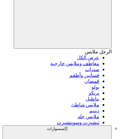
الرجل
ملابس
عرض الكل
معاطف وملابس خارجية
سترات
فساتين وأطقم
قمصان
بولو
تريكو
بناطيل
ملابس شاطئ
دينيم
ملابس جلد
تيشيرت وسويتشيرت
إكسسوارات