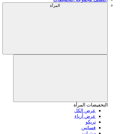
المرأة
التخفيضات
المرأة
عرض الكل
عرض أزياء
تريكو
فساتين
سترات