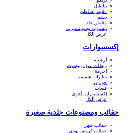
تريكو
بناطيل
ملابس شاطئ
دينيم
ملابس جلد
تيشيرت وسويتشيرت
عرض الكل
إكسسوارات
أوشحة
ربطات عنق وبوشيت
أحزمة
نظارات شمسية
جوارب
قبعات
إكسسوارات أخرى
عرض الكل
حقائب ومصنوعات جلدية صغيرة
حقائب ظهر
حقائب كروس بودي