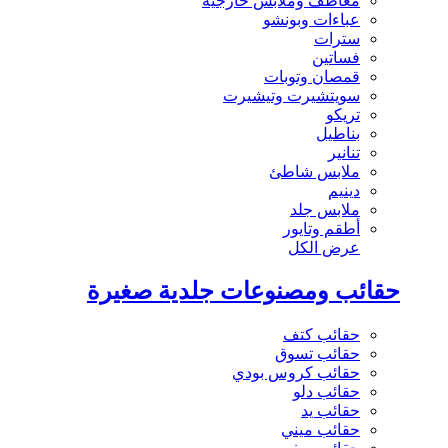
معاطف وملابس خارجية
عباءات وبونشو
سترات
فساتين
قمصان وتوبات
سويتشيرت وتيشيرت
تريكو
بناطيل
تنانير
ملابس شاطئ
دينيم
ملابس جلد
أطقم وتايور
عرض الكل
حقائب ومصنوعات جلدية صغيرة
حقائب كتف
حقائب تسوق
حقائب كروس بودي
حقائب دلو
حقائب يد
حقائب ميني