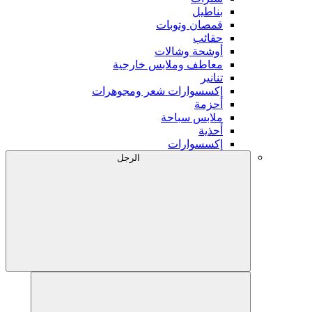
بناطيل
قمصان وتوبات
حقائب
أوشحة وشالات
معاطف وملابس خارجية
تنانير
إكسسوارات شعر ومجوهرات
أحزمة
ملابس سباحة
أحذية
إكسسوارات
الرجل