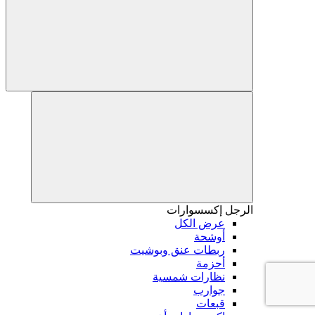
الرجل
إكسسوارات
عرض الكل
أوشحة
ربطات عنق وبوشيت
أحزمة
نظارات شمسية
جوارب
قبعات