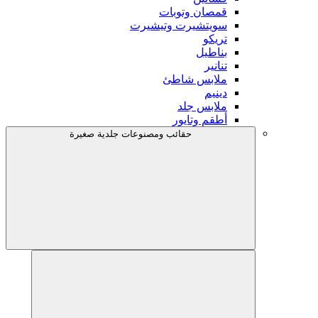
قمصان وتوبات
سويتشيرت وتيشيرت
تريكو
بناطيل
تنانير
ملابس شاطئ
دينيم
ملابس جلد
أطقم وتايور
حقائب ومصنوعات جلدية صغيرة