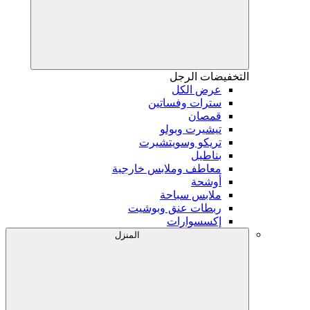
التخفيضات
الرجل
عرض الكل
سترات وفساتين
قمصان
تيشيرت وبولو
تريكو وسويتشيرت
بناطيل
معاطف وملابس خارجية
أوشحة
ملابس سباحة
ربطات عنق وبوشيت
إكسسوارات
المنزل