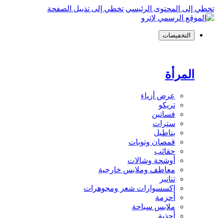
تخطي إلى المحتوى الرئيسي
تخطي إلى تذييل الصفحة
التخفيضات
المرأة
عرض أزياء
تريكو
فساتين
سترات
بناطيل
قمصان وتوبات
حقائب
أوشحة وشالات
معاطف وملابس خارجية
تنانير
إكسسوارات شعر ومجوهرات
أحزمة
ملابس سباحة
أحذية