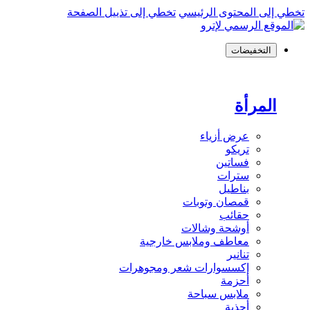
تخطي إلى المحتوى الرئيسي
تخطي إلى تذييل الصفحة
التخفيضات
المرأة
عرض أزياء
تريكو
فساتين
سترات
بناطيل
قمصان وتوبات
حقائب
أوشحة وشالات
معاطف وملابس خارجية
تنانير
إكسسوارات شعر ومجوهرات
أحزمة
ملابس سباحة
أحذية