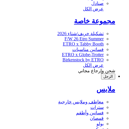
صنادل
عرض الكل
مجموعة خاصة
تشكيلة خريف/شتاء 2026
F/W 26 Etro Summer
ETRO x Tabby Booth
فساتين مناسبات
ETRO x Globe-Trotter
Birkenstock by ETRO
عرض الكل
شحن وإرجاع مجاني
الرجل
ملابس
معاطف وملابس خارجية
سترات
فساتين وأطقم
قمصان
بولو