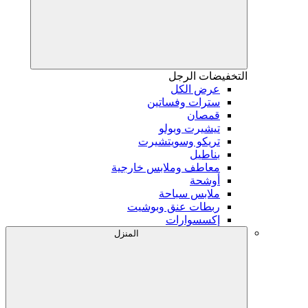
التخفيضات
الرجل
عرض الكل
سترات وفساتين
قمصان
تيشيرت وبولو
تريكو وسويتشيرت
بناطيل
معاطف وملابس خارجية
أوشحة
ملابس سباحة
ربطات عنق وبوشيت
إكسسوارات
المنزل