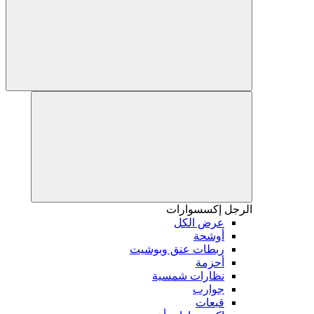
الرجل
إكسسوارات
عرض الكل
أوشحة
ربطات عنق وبوشيت
أحزمة
نظارات شمسية
جوارب
قبعات