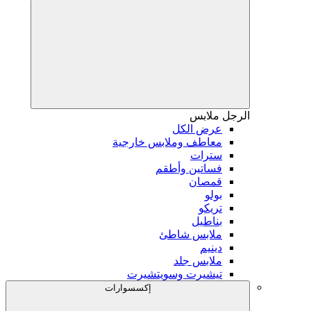
الرجل
ملابس
عرض الكل
معاطف وملابس خارجية
سترات
فساتين وأطقم
قمصان
بولو
تريكو
بناطيل
ملابس شاطئ
دينيم
ملابس جلد
تيشيرت وسويتشيرت
إكسسوارات