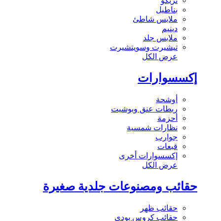
تريكو
بناطيل
ملابس شاطئ
دينيم
ملابس جلد
تيشيرت وسويتشيرت
عرض الكل
إكسسوارات
أوشحة
ربطات عنق وبوشيت
أحزمة
نظارات شمسية
جوارب
قبعات
إكسسوارات أخرى
عرض الكل
حقائب ومصنوعات جلدية صغيرة
حقائب ظهر
حقائب كروس بودي