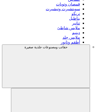
قمصان وتوبات
سويتشيرت وتيشيرت
تريكو
بناطيل
تنانير
ملابس شاطئ
دينيم
ملابس جلد
أطقم وتايور
حقائب ومصنوعات جلدية صغيرة