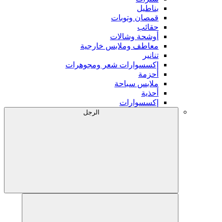
بناطيل
قمصان وتوبات
حقائب
أوشحة وشالات
معاطف وملابس خارجية
تنانير
إكسسوارات شعر ومجوهرات
أحزمة
ملابس سباحة
أحذية
إكسسوارات
الرجل