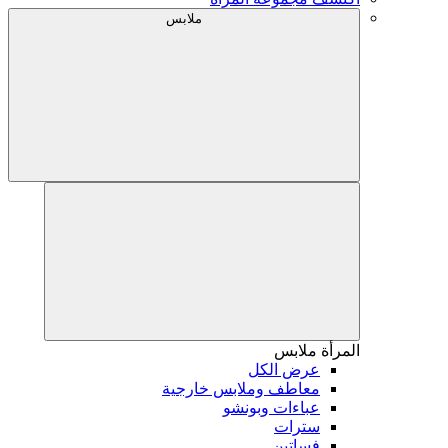
ملابس
المرأة
ملابس
عرض الكل
معاطف وملابس خارجية
عباءات وبونشو
سترات
فساتين