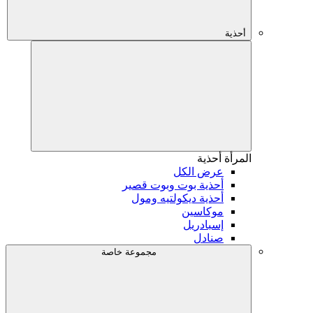
أحذية
المرأة
أحذية
عرض الكل
أحذية بوت وبوت قصير
أحذية ديكولتيه ومول
موكاسين
إسبادريل
صنادل
مجموعة خاصة