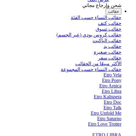
شحن وإرجاع مجاني
حقائب
حقائب النساء حسب الفئة
حقائب كتف
حقائب تسوق
حقائب كروس بودي (عبر الجسم)
حقائب الباكيت
حقائب يد
حقائب صغيرة
حقائب سفر
الأكثر مبيعًا من الحقائب
حقائب النساء حسب المجموعة
Etro Vela
Etro Pony
Etro Arnica
Etro Libra
Etro Kalispera
Etro Doc
Etro Talk
Etro Unfold Me
Etro Saturno
Etro Love Trotter
ETRO LIBRA