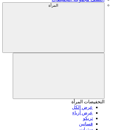
المرأة
التخفيضات
المرأة
عرض الكل
عرض أزياء
تريكو
فساتين
سترات