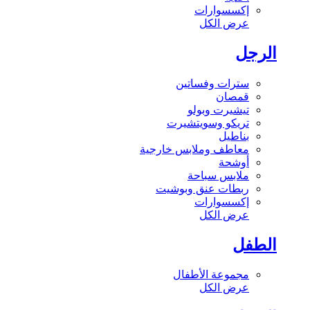
إكسسوارات
عرض الكل
الرجل
سترات وفساتين
قمصان
تيشيرت وبولو
تريكو وسويتشيرت
بناطيل
معاطف وملابس خارجية
أوشحة
ملابس سباحة
ربطات عنق وبوشيت
إكسسوارات
عرض الكل
الطفل
مجموعة الأطفال
عرض الكل