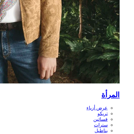
المرأة
عرض أزياء
تريكو
فساتين
سترات
بناطيل