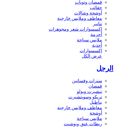
قمصان وتوبات
حقائب
أوشحة وشالات
معاطف وملابس خارجية
تنانير
إكسسوارات شعر ومجوهرات
أحزمة
ملابس سباحة
أحذية
إكسسوارات
عرض الكل
الرجل
سترات وفساتين
قمصان
تيشيرت وبولو
تريكو وسويتشيرت
بناطيل
معاطف وملابس خارجية
أوشحة
ملابس سباحة
ربطات عنق وبوشيت