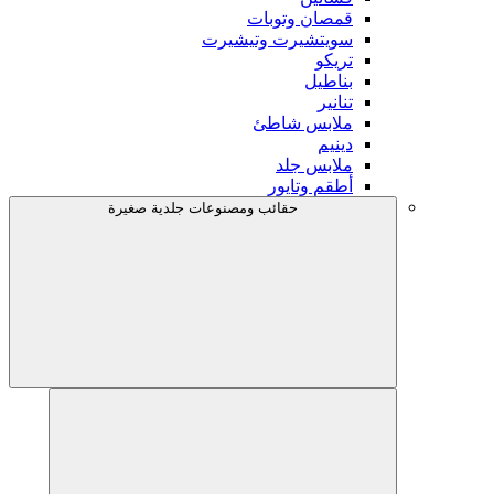
قمصان وتوبات
سويتشيرت وتيشيرت
تريكو
بناطيل
تنانير
ملابس شاطئ
دينيم
ملابس جلد
أطقم وتايور
حقائب ومصنوعات جلدية صغيرة