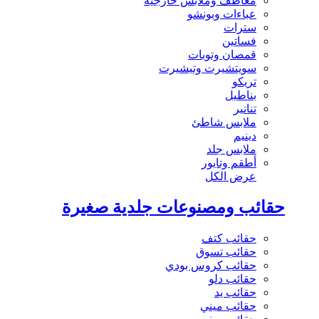
معاطف وملابس خارجية
عباءات وبونشو
سترات
فساتين
قمصان وتوبات
سويتشيرت وتيشيرت
تريكو
بناطيل
تنانير
ملابس شاطئ
دينيم
ملابس جلد
أطقم وتايور
عرض الكل
حقائب ومصنوعات جلدية صغيرة
حقائب كتف
حقائب تسوق
حقائب كروس بودي
حقائب دلو
حقائب يد
حقائب ميني