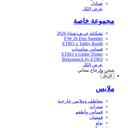
صنادل
عرض الكل
مجموعة خاصة
تشكيلة خريف/شتاء 2026
F/W 26 Etro Summer
ETRO x Tabby Booth
فساتين مناسبات
ETRO x Globe-Trotter
Birkenstock by ETRO
عرض الكل
شحن وإرجاع مجاني
الرجل
ملابس
معاطف وملابس خارجية
سترات
فساتين وأطقم
قمصان
بولو