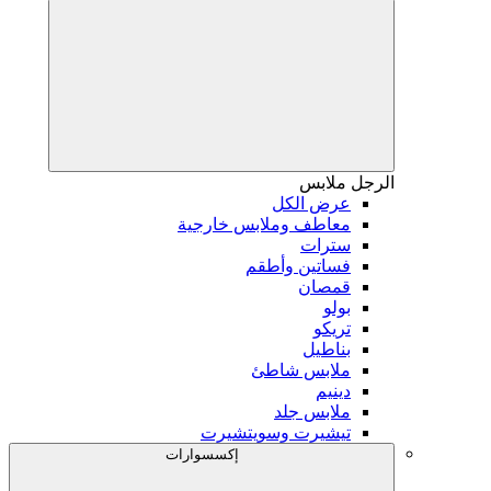
الرجل
ملابس
عرض الكل
معاطف وملابس خارجية
سترات
فساتين وأطقم
قمصان
بولو
تريكو
بناطيل
ملابس شاطئ
دينيم
ملابس جلد
تيشيرت وسويتشيرت
إكسسوارات