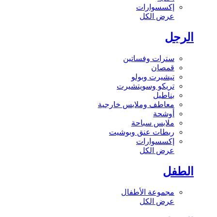
إكسسوارات
عرض الكل
الرجل
سترات وفساتين
قمصان
تيشيرت وبولو
تريكو وسويتشيرت
بناطيل
معاطف وملابس خارجية
أوشحة
ملابس سباحة
ربطات عنق وبوشيت
إكسسوارات
عرض الكل
الطفل
مجموعة الأطفال
عرض الكل