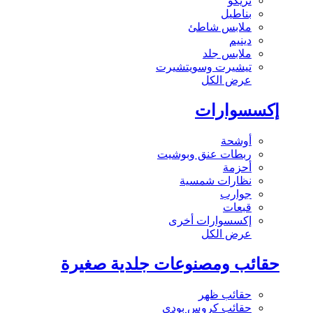
تريكو
بناطيل
ملابس شاطئ
دينيم
ملابس جلد
تيشيرت وسويتشيرت
عرض الكل
إكسسوارات
أوشحة
ربطات عنق وبوشيت
أحزمة
نظارات شمسية
جوارب
قبعات
إكسسوارات أخرى
عرض الكل
حقائب ومصنوعات جلدية صغيرة
حقائب ظهر
حقائب كروس بودي