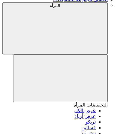
المرأة
التخفيضات
المرأة
عرض الكل
عرض أزياء
تريكو
فساتين
سترات