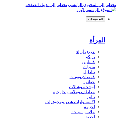
تخطي إلى المحتوى الرئيسي
تخطي إلى تذييل الصفحة
التخفيضات
المرأة
عرض أزياء
تريكو
فساتين
سترات
بناطيل
قمصان وتوبات
حقائب
أوشحة وشالات
معاطف وملابس خارجية
تنانير
إكسسوارات شعر ومجوهرات
أحزمة
ملابس سباحة
أحذية