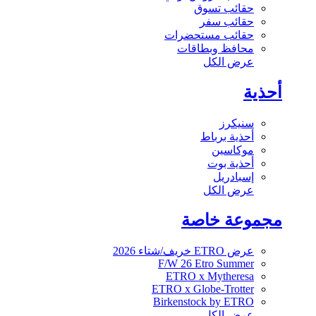
حقائب تسوق
حقائب سفر
حقائب مستحضرات
محافظ وبطاقات
عرض الكل
أحذية
سنيكرز
أحذية برباط
موكاسين
أحذية بوت
إسبادريل
عرض الكل
مجموعة خاصة
عرض ETRO خريف/شتاء 2026
F/W 26 Etro Summer
ETRO x Mytheresa
ETRO x Globe-Trotter
Birkenstock by ETRO
عرض الكل