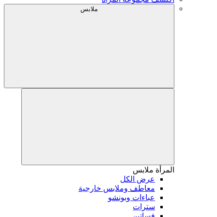
ملابس
المرأة
ملابس
عرض الكل
معاطف وملابس خارجية
عباءات وبونشو
سترات
فساتين