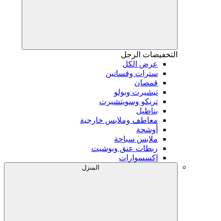
التخفيضات
الرجل
عرض الكل
سترات وفساتين
قمصان
تيشيرت وبولو
تريكو وسويتشيرت
بناطيل
معاطف وملابس خارجية
أوشحة
ملابس سباحة
ربطات عنق وبوشيت
إكسسوارات
المنزل