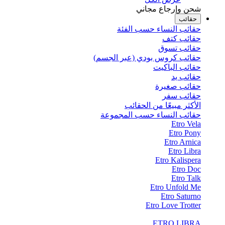
شحن وإرجاع مجاني
حقائب
حقائب النساء حسب الفئة
حقائب كتف
حقائب تسوق
حقائب كروس بودي (عبر الجسم)
حقائب الباكيت
حقائب يد
حقائب صغيرة
حقائب سفر
الأكثر مبيعًا من الحقائب
حقائب النساء حسب المجموعة
Etro Vela
Etro Pony
Etro Arnica
Etro Libra
Etro Kalispera
Etro Doc
Etro Talk
Etro Unfold Me
Etro Saturno
Etro Love Trotter
ETRO LIBRA