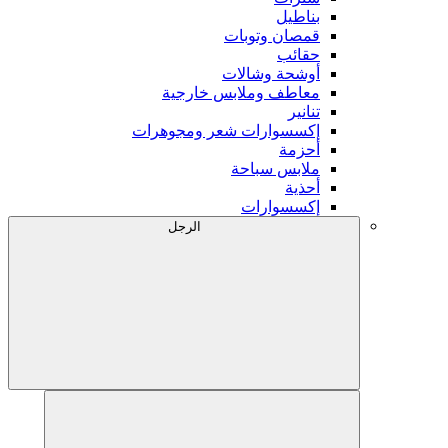
بناطيل
قمصان وتوبات
حقائب
أوشحة وشالات
معاطف وملابس خارجية
تنانير
إكسسوارات شعر ومجوهرات
أحزمة
ملابس سباحة
أحذية
إكسسوارات
الرجل