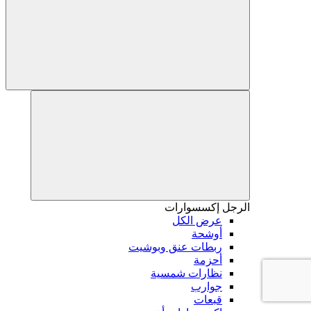
الرجل
إكسسوارات
عرض الكل
أوشحة
ربطات عنق وبوشيت
أحزمة
نظارات شمسية
جوارب
قبعات