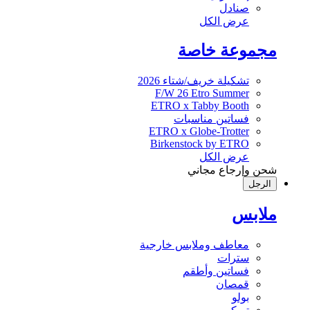
صنادل
عرض الكل
مجموعة خاصة
تشكيلة خريف/شتاء 2026
F/W 26 Etro Summer
ETRO x Tabby Booth
فساتين مناسبات
ETRO x Globe-Trotter
Birkenstock by ETRO
عرض الكل
شحن وإرجاع مجاني
الرجل
ملابس
معاطف وملابس خارجية
سترات
فساتين وأطقم
قمصان
بولو