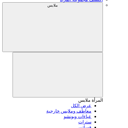
ملابس
المرأة
ملابس
عرض الكل
معاطف وملابس خارجية
عباءات وبونشو
سترات
فساتين