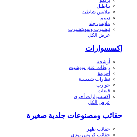
تريكو
بناطيل
ملابس شاطئ
دينيم
ملابس جلد
تيشيرت وسويتشيرت
عرض الكل
إكسسوارات
أوشحة
ربطات عنق وبوشيت
أحزمة
نظارات شمسية
جوارب
قبعات
إكسسوارات أخرى
عرض الكل
حقائب ومصنوعات جلدية صغيرة
حقائب ظهر
حقائب كروس بودي