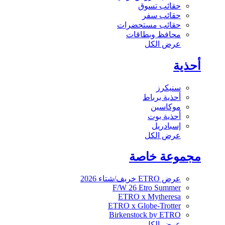
حقائب تسوق
حقائب سفر
حقائب مستحضرات
محافظ وبطاقات
عرض الكل
أحذية
سنيكرز
أحذية برباط
موكاسين
أحذية بوت
إسبادريل
عرض الكل
مجموعة خاصة
عرض ETRO خريف/شتاء 2026
F/W 26 Etro Summer
ETRO x Mytheresa
ETRO x Globe-Trotter
Birkenstock by ETRO
عرض الكل