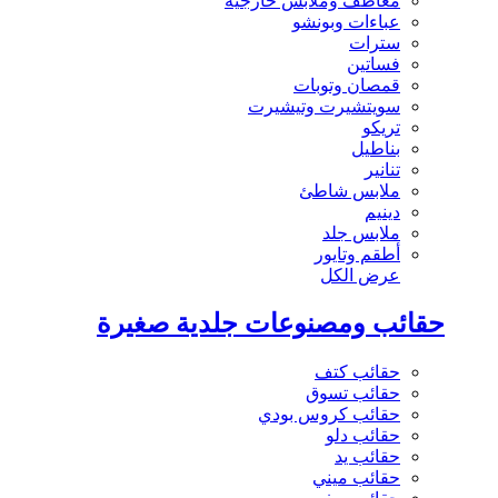
معاطف وملابس خارجية
عباءات وبونشو
سترات
فساتين
قمصان وتوبات
سويتشيرت وتيشيرت
تريكو
بناطيل
تنانير
ملابس شاطئ
دينيم
ملابس جلد
أطقم وتايور
عرض الكل
حقائب ومصنوعات جلدية صغيرة
حقائب كتف
حقائب تسوق
حقائب كروس بودي
حقائب دلو
حقائب يد
حقائب ميني