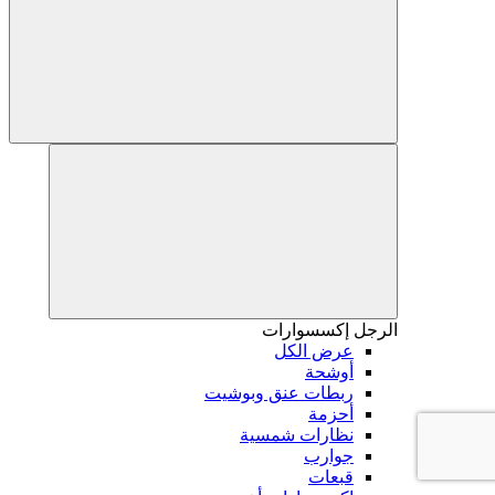
الرجل
إكسسوارات
عرض الكل
أوشحة
ربطات عنق وبوشيت
أحزمة
نظارات شمسية
جوارب
قبعات