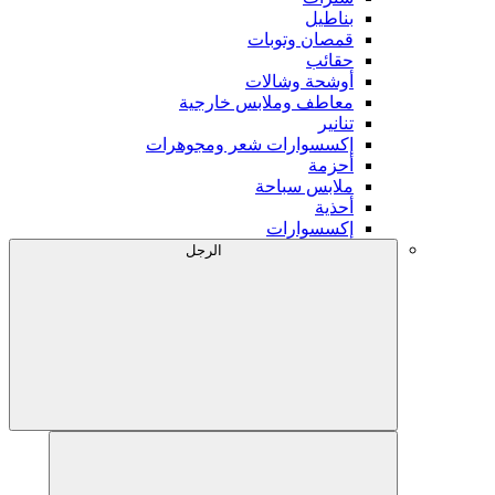
بناطيل
قمصان وتوبات
حقائب
أوشحة وشالات
معاطف وملابس خارجية
تنانير
إكسسوارات شعر ومجوهرات
أحزمة
ملابس سباحة
أحذية
إكسسوارات
الرجل