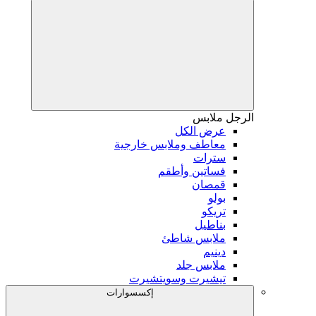
الرجل
ملابس
عرض الكل
معاطف وملابس خارجية
سترات
فساتين وأطقم
قمصان
بولو
تريكو
بناطيل
ملابس شاطئ
دينيم
ملابس جلد
تيشيرت وسويتشيرت
إكسسوارات