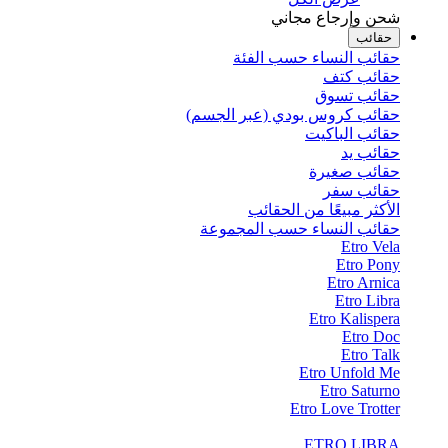
شحن وإرجاع مجاني
حقائب
حقائب النساء حسب الفئة
حقائب كتف
حقائب تسوق
حقائب كروس بودي (عبر الجسم)
حقائب الباكيت
حقائب يد
حقائب صغيرة
حقائب سفر
الأكثر مبيعًا من الحقائب
حقائب النساء حسب المجموعة
Etro Vela
Etro Pony
Etro Arnica
Etro Libra
Etro Kalispera
Etro Doc
Etro Talk
Etro Unfold Me
Etro Saturno
Etro Love Trotter
ETRO LIBRA