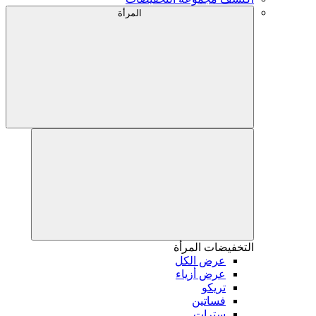
المرأة
التخفيضات
المرأة
عرض الكل
عرض أزياء
تريكو
فساتين
سترات