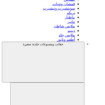
قمصان وتوبات
سويتشيرت وتيشيرت
تريكو
بناطيل
تنانير
ملابس شاطئ
دينيم
ملابس جلد
أطقم وتايور
حقائب ومصنوعات جلدية صغيرة