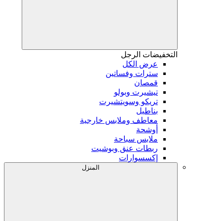
التخفيضات
الرجل
عرض الكل
سترات وفساتين
قمصان
تيشيرت وبولو
تريكو وسويتشيرت
بناطيل
معاطف وملابس خارجية
أوشحة
ملابس سباحة
ربطات عنق وبوشيت
إكسسوارات
المنزل