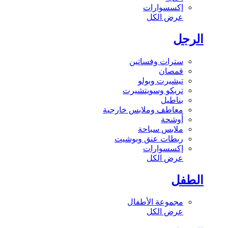
إكسسوارات
عرض الكل
الرجل
سترات وفساتين
قمصان
تيشيرت وبولو
تريكو وسويتشيرت
بناطيل
معاطف وملابس خارجية
أوشحة
ملابس سباحة
ربطات عنق وبوشيت
إكسسوارات
عرض الكل
الطفل
مجموعة الأطفال
عرض الكل