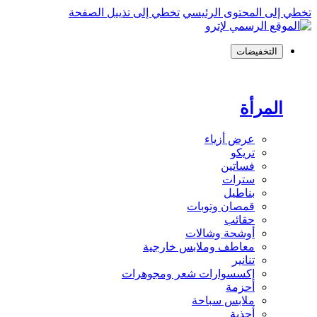
تخطي إلى المحتوى الرئيسي
تخطي إلى تذييل الصفحة
التخفيضات
المرأة
عرض أزياء
تريكو
فساتين
سترات
بناطيل
قمصان وتوبات
حقائب
أوشحة وشالات
معاطف وملابس خارجية
تنانير
إكسسوارات شعر ومجوهرات
أحزمة
ملابس سباحة
أحذية