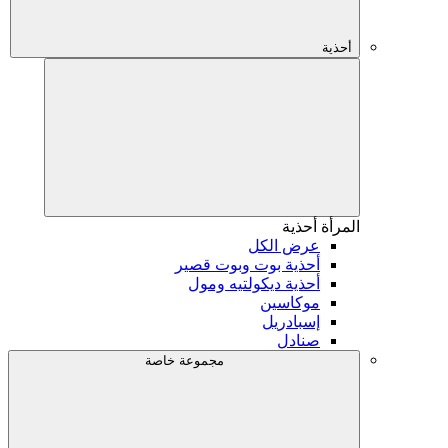
أحذية
المرأة
أحذية
عرض الكل
أحذية بوت وبوت قصير
أحذية ديكولتيه ومول
موكاسين
إسبادريل
صنادل
مجموعة خاصة