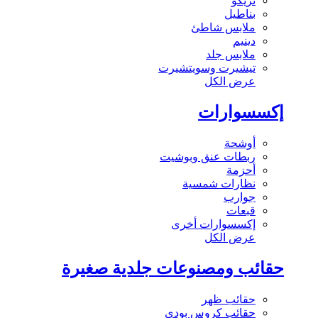
تريكو
بناطيل
ملابس شاطئ
دينيم
ملابس جلد
تيشيرت وسويتشيرت
عرض الكل
إكسسوارات
أوشحة
ربطات عنق وبوشيت
أحزمة
نظارات شمسية
جوارب
قبعات
إكسسوارات أخرى
عرض الكل
حقائب ومصنوعات جلدية صغيرة
حقائب ظهر
حقائب كروس بودي