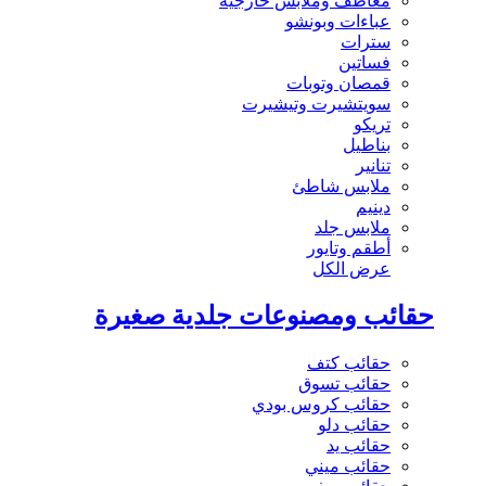
معاطف وملابس خارجية
عباءات وبونشو
سترات
فساتين
قمصان وتوبات
سويتشيرت وتيشيرت
تريكو
بناطيل
تنانير
ملابس شاطئ
دينيم
ملابس جلد
أطقم وتايور
عرض الكل
حقائب ومصنوعات جلدية صغيرة
حقائب كتف
حقائب تسوق
حقائب كروس بودي
حقائب دلو
حقائب يد
حقائب ميني