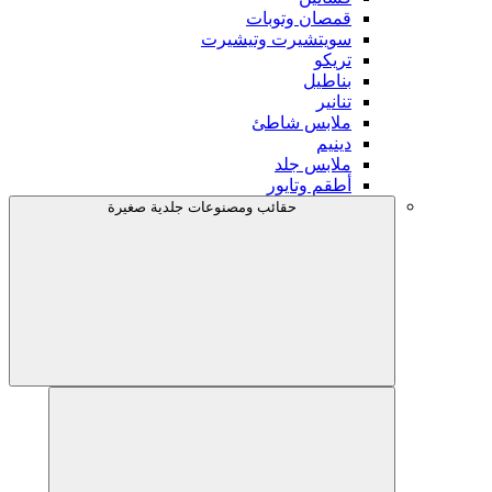
قمصان وتوبات
سويتشيرت وتيشيرت
تريكو
بناطيل
تنانير
ملابس شاطئ
دينيم
ملابس جلد
أطقم وتايور
حقائب ومصنوعات جلدية صغيرة