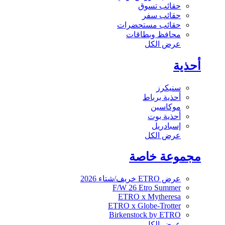
حقائب تسوق
حقائب سفر
حقائب مستحضرات
محافظ وبطاقات
عرض الكل
أحذية
سنيكرز
أحذية برباط
موكاسين
أحذية بوت
إسبادريل
عرض الكل
مجموعة خاصة
عرض ETRO خريف/شتاء 2026
F/W 26 Etro Summer
ETRO x Mytheresa
ETRO x Globe-Trotter
Birkenstock by ETRO
عرض الكل