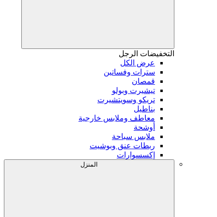
التخفيضات
الرجل
عرض الكل
سترات وفساتين
قمصان
تيشيرت وبولو
تريكو وسويتشيرت
بناطيل
معاطف وملابس خارجية
أوشحة
ملابس سباحة
ربطات عنق وبوشيت
إكسسوارات
المنزل