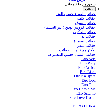
شحن وإرجاع مجاني
حقائب
حقائب النساء حسب الفئة
حقائب كتف
حقائب تسوق
حقائب كروس بودي (عبر الجسم)
حقائب الباكيت
حقائب يد
حقائب صغيرة
حقائب سفر
الأكثر مبيعًا من الحقائب
حقائب النساء حسب المجموعة
Etro Vela
Etro Pony
Etro Arnica
Etro Libra
Etro Kalispera
Etro Doc
Etro Talk
Etro Unfold Me
Etro Saturno
Etro Love Trotter
ETRO LIBRA