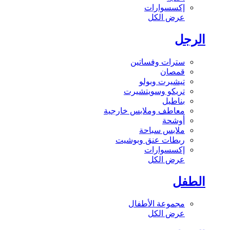
إكسسوارات
عرض الكل
الرجل
سترات وفساتين
قمصان
تيشيرت وبولو
تريكو وسويتشيرت
بناطيل
معاطف وملابس خارجية
أوشحة
ملابس سباحة
ربطات عنق وبوشيت
إكسسوارات
عرض الكل
الطفل
مجموعة الأطفال
عرض الكل