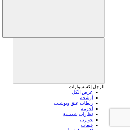
الرجل
إكسسوارات
عرض الكل
أوشحة
ربطات عنق وبوشيت
أحزمة
نظارات شمسية
جوارب
قبعات