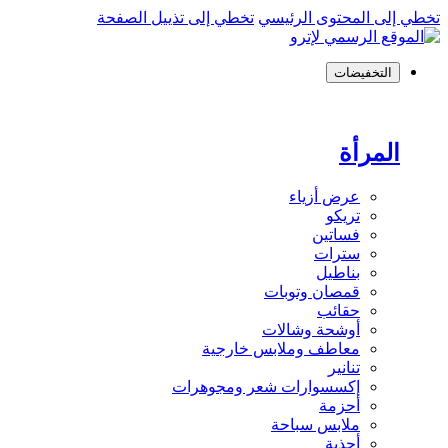
تخطي إلى المحتوى الرئيسي
تخطي إلى تذييل الصفحة
التخفيضات
المرأة
عرض أزياء
تريكو
فساتين
سترات
بناطيل
قمصان وتوبات
حقائب
أوشحة وشالات
معاطف وملابس خارجية
تنانير
إكسسوارات شعر ومجوهرات
أحزمة
ملابس سباحة
أحذية