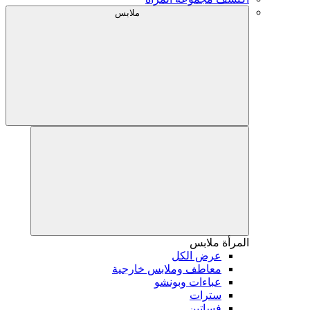
ملابس
المرأة
ملابس
عرض الكل
معاطف وملابس خارجية
عباءات وبونشو
سترات
فساتين