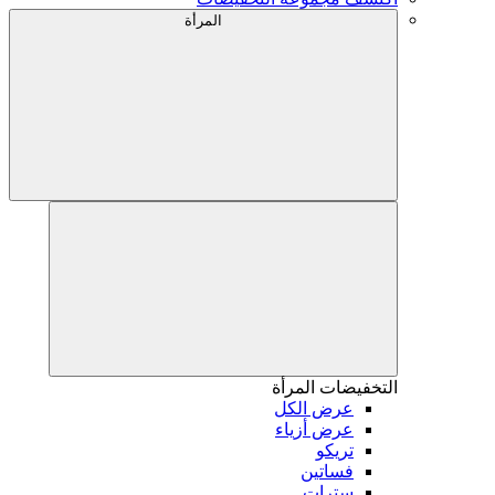
المرأة
التخفيضات
المرأة
عرض الكل
عرض أزياء
تريكو
فساتين
سترات