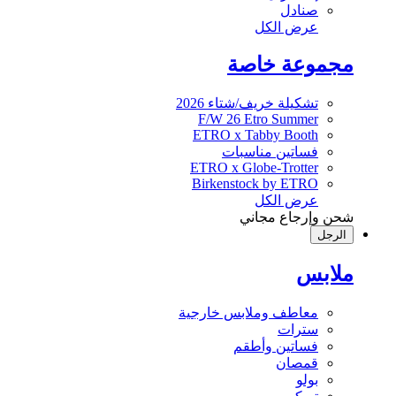
صنادل
عرض الكل
مجموعة خاصة
تشكيلة خريف/شتاء 2026
F/W 26 Etro Summer
ETRO x Tabby Booth
فساتين مناسبات
ETRO x Globe-Trotter
Birkenstock by ETRO
عرض الكل
شحن وإرجاع مجاني
الرجل
ملابس
معاطف وملابس خارجية
سترات
فساتين وأطقم
قمصان
بولو