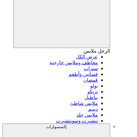
الرجل
ملابس
عرض الكل
معاطف وملابس خارجية
سترات
فساتين وأطقم
قمصان
بولو
تريكو
بناطيل
ملابس شاطئ
دينيم
ملابس جلد
تيشيرت وسويتشيرت
إكسسوارات