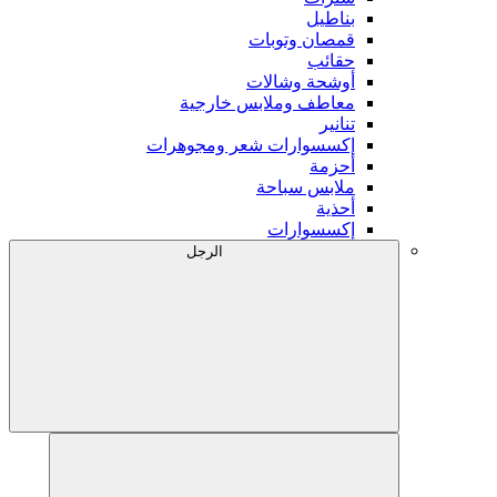
بناطيل
قمصان وتوبات
حقائب
أوشحة وشالات
معاطف وملابس خارجية
تنانير
إكسسوارات شعر ومجوهرات
أحزمة
ملابس سباحة
أحذية
إكسسوارات
الرجل