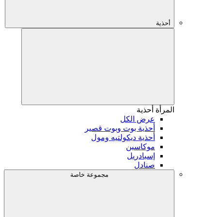
أحذية
المرأة
أحذية
عرض الكل
أحذية بوت وبوت قصير
أحذية ديكولتيه ومول
موكاسين
إسبادريل
صنادل
مجموعة خاصة