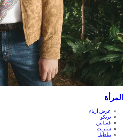
المرأة
عرض أزياء
تريكو
فساتين
سترات
بناطيل