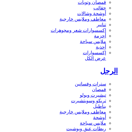
قمصان وتوبات
حقائب
أوشحة وشالات
معاطف وملابس خارجية
تنانير
إكسسوارات شعر ومجوهرات
أحزمة
ملابس سباحة
أحذية
إكسسوارات
عرض الكل
الرجل
سترات وفساتين
قمصان
تيشيرت وبولو
تريكو وسويتشيرت
بناطيل
معاطف وملابس خارجية
أوشحة
ملابس سباحة
ربطات عنق وبوشيت