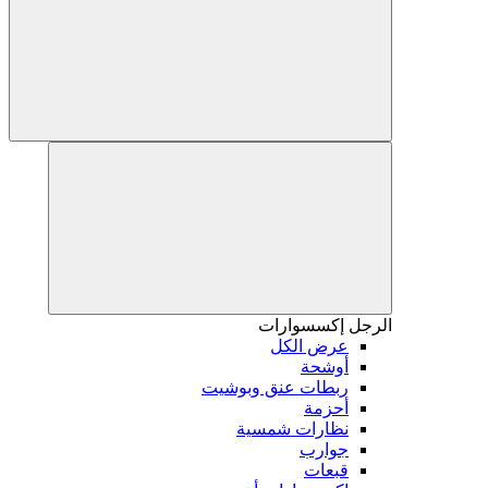
الرجل
إكسسوارات
عرض الكل
أوشحة
ربطات عنق وبوشيت
أحزمة
نظارات شمسية
جوارب
قبعات