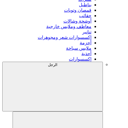
بناطيل
قمصان وتوبات
حقائب
أوشحة وشالات
معاطف وملابس خارجية
تنانير
إكسسوارات شعر ومجوهرات
أحزمة
ملابس سباحة
أحذية
إكسسوارات
الرجل