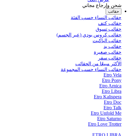
شحن وإرجاع مجاني
حقائب
حقائب النساء حسب الفئة
حقائب كتف
حقائب تسوق
حقائب كروس بودي (عبر الجسم)
حقائب الباكيت
حقائب يد
حقائب صغيرة
حقائب سفر
الأكثر مبيعًا من الحقائب
حقائب النساء حسب المجموعة
Etro Vela
Etro Pony
Etro Arnica
Etro Libra
Etro Kalispera
Etro Doc
Etro Talk
Etro Unfold Me
Etro Saturno
Etro Love Trotter
ETRO LIBRA