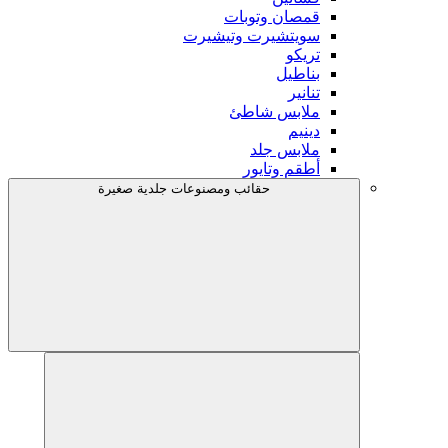
قمصان وتوبات
سويتشيرت وتيشيرت
تريكو
بناطيل
تنانير
ملابس شاطئ
دينيم
ملابس جلد
أطقم وتايور
حقائب ومصنوعات جلدية صغيرة