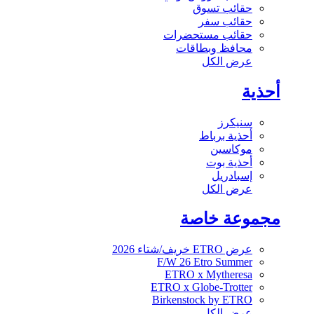
حقائب تسوق
حقائب سفر
حقائب مستحضرات
محافظ وبطاقات
عرض الكل
أحذية
سنيكرز
أحذية برباط
موكاسين
أحذية بوت
إسبادريل
عرض الكل
مجموعة خاصة
عرض ETRO خريف/شتاء 2026
F/W 26 Etro Summer
ETRO x Mytheresa
ETRO x Globe-Trotter
Birkenstock by ETRO
عرض الكل