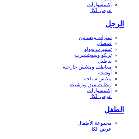
إكسسوارات
عرض الكل
الرجل
سترات وفساتين
قمصان
تيشيرت وبولو
تريكو وسويتشيرت
بناطيل
معاطف وملابس خارجية
أوشحة
ملابس سباحة
ربطات عنق وبوشيت
إكسسوارات
عرض الكل
الطفل
مجموعة الأطفال
عرض الكل