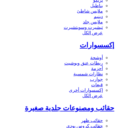
تريكو
بناطيل
ملابس شاطئ
دينيم
ملابس جلد
تيشيرت وسويتشيرت
عرض الكل
إكسسوارات
أوشحة
ربطات عنق وبوشيت
أحزمة
نظارات شمسية
جوارب
قبعات
إكسسوارات أخرى
عرض الكل
حقائب ومصنوعات جلدية صغيرة
حقائب ظهر
حقائب كروس بودي