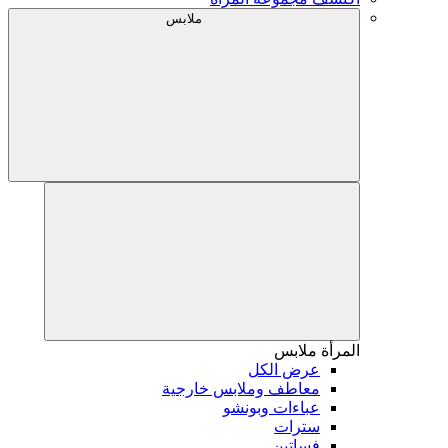
ملابس
المرأة
ملابس
عرض الكل
معاطف وملابس خارجية
عباءات وبونشو
سترات
فساتين