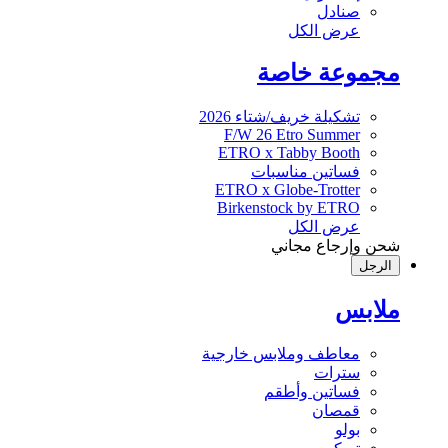
صنادل
عرض الكل
مجموعة خاصة
تشكيلة خريف/شتاء 2026
F/W 26 Etro Summer
ETRO x Tabby Booth
فساتين مناسبات
ETRO x Globe-Trotter
Birkenstock by ETRO
عرض الكل
شحن وإرجاع مجاني
الرجل
ملابس
معاطف وملابس خارجية
سترات
فساتين وأطقم
قمصان
بولو