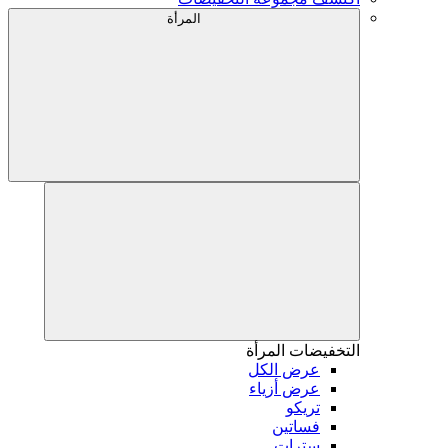
المرأة
التخفيضات
المرأة
عرض الكل
عرض أزياء
تريكو
فساتين
سترات