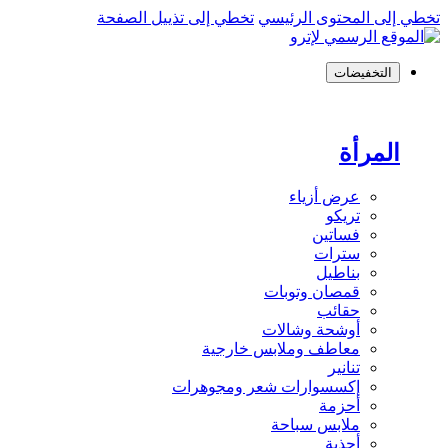
تخطي إلى المحتوى الرئيسي
تخطي إلى تذييل الصفحة
التخفيضات
المرأة
عرض أزياء
تريكو
فساتين
سترات
بناطيل
قمصان وتوبات
حقائب
أوشحة وشالات
معاطف وملابس خارجية
تنانير
إكسسوارات شعر ومجوهرات
أحزمة
ملابس سباحة
أحذية