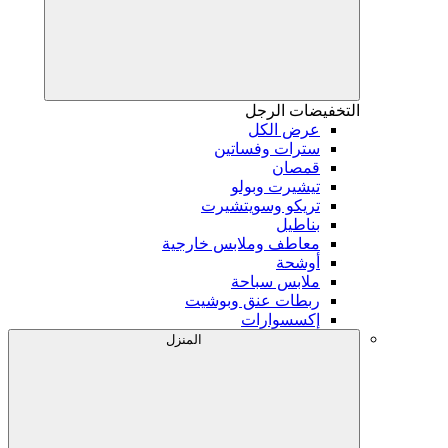
التخفيضات
الرجل
عرض الكل
سترات وفساتين
قمصان
تيشيرت وبولو
تريكو وسويتشيرت
بناطيل
معاطف وملابس خارجية
أوشحة
ملابس سباحة
ربطات عنق وبوشيت
إكسسوارات
المنزل