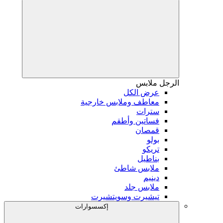
الرجل
ملابس
عرض الكل
معاطف وملابس خارجية
سترات
فساتين وأطقم
قمصان
بولو
تريكو
بناطيل
ملابس شاطئ
دينيم
ملابس جلد
تيشيرت وسويتشيرت
إكسسوارات