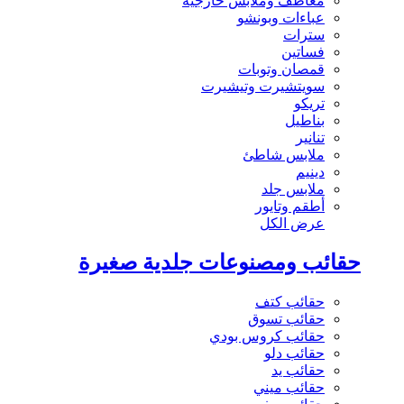
معاطف وملابس خارجية
عباءات وبونشو
سترات
فساتين
قمصان وتوبات
سويتشيرت وتيشيرت
تريكو
بناطيل
تنانير
ملابس شاطئ
دينيم
ملابس جلد
أطقم وتايور
عرض الكل
حقائب ومصنوعات جلدية صغيرة
حقائب كتف
حقائب تسوق
حقائب كروس بودي
حقائب دلو
حقائب يد
حقائب ميني