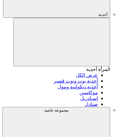
أحذية
المرأة
أحذية
عرض الكل
أحذية بوت وبوت قصير
أحذية ديكولتيه ومول
موكاسين
إسبادريل
صنادل
مجموعة خاصة