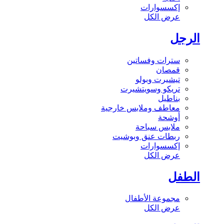
إكسسوارات
عرض الكل
الرجل
سترات وفساتين
قمصان
تيشيرت وبولو
تريكو وسويتشيرت
بناطيل
معاطف وملابس خارجية
أوشحة
ملابس سباحة
ربطات عنق وبوشيت
إكسسوارات
عرض الكل
الطفل
مجموعة الأطفال
عرض الكل