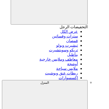
التخفيضات
الرجل
عرض الكل
سترات وفساتين
قمصان
تيشيرت وبولو
تريكو وسويتشيرت
بناطيل
معاطف وملابس خارجية
أوشحة
ملابس سباحة
ربطات عنق وبوشيت
إكسسوارات
المنزل