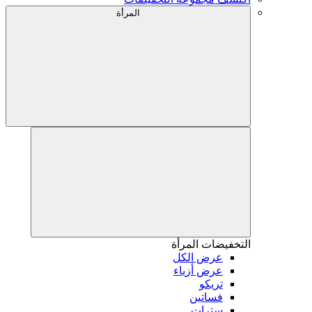
المرأة
التخفيضات
المرأة
عرض الكل
عرض أزياء
تريكو
فساتين
سترات