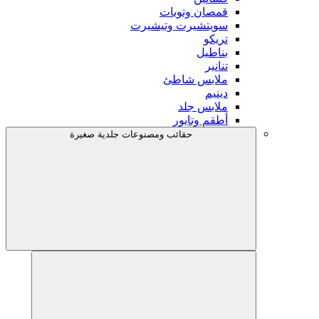
قمصان وتوبات
سويتشيرت وتيشيرت
تريكو
بناطيل
تنانير
ملابس شاطئ
دينيم
ملابس جلد
أطقم وتايور
حقائب ومصنوعات جلدية صغيرة