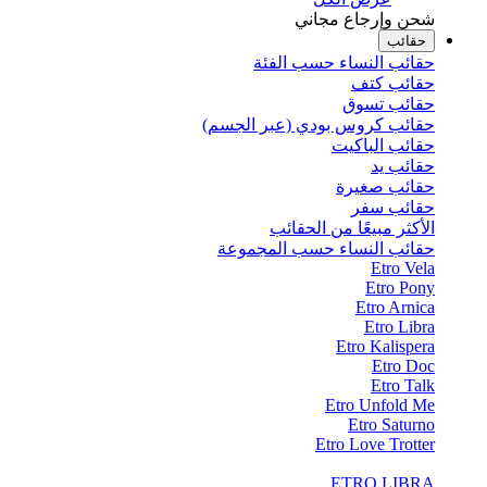
شحن وإرجاع مجاني
حقائب
حقائب النساء حسب الفئة
حقائب كتف
حقائب تسوق
حقائب كروس بودي (عبر الجسم)
حقائب الباكيت
حقائب يد
حقائب صغيرة
حقائب سفر
الأكثر مبيعًا من الحقائب
حقائب النساء حسب المجموعة
Etro Vela
Etro Pony
Etro Arnica
Etro Libra
Etro Kalispera
Etro Doc
Etro Talk
Etro Unfold Me
Etro Saturno
Etro Love Trotter
ETRO LIBRA