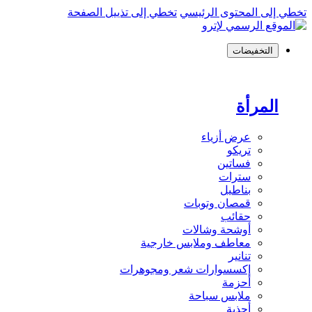
تخطي إلى المحتوى الرئيسي
تخطي إلى تذييل الصفحة
التخفيضات
المرأة
عرض أزياء
تريكو
فساتين
سترات
بناطيل
قمصان وتوبات
حقائب
أوشحة وشالات
معاطف وملابس خارجية
تنانير
إكسسوارات شعر ومجوهرات
أحزمة
ملابس سباحة
أحذية