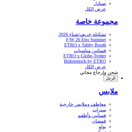
صنادل
عرض الكل
مجموعة خاصة
تشكيلة خريف/شتاء 2026
F/W 26 Etro Summer
ETRO x Tabby Booth
فساتين مناسبات
ETRO x Globe-Trotter
Birkenstock by ETRO
عرض الكل
شحن وإرجاع مجاني
الرجل
ملابس
معاطف وملابس خارجية
سترات
فساتين وأطقم
قمصان
بولو