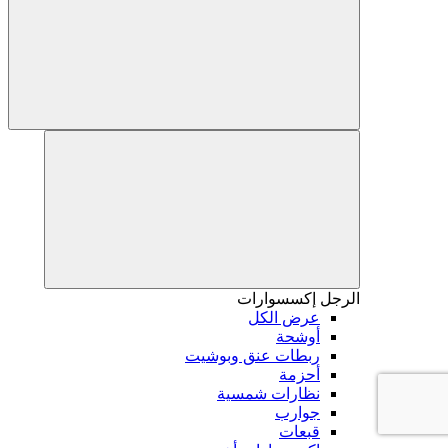
الرجل
إكسسوارات
عرض الكل
أوشحة
ربطات عنق وبوشيت
أحزمة
نظارات شمسية
جوارب
قبعات