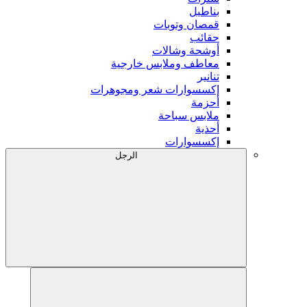
بناطيل
قمصان وتوبات
حقائب
أوشحة وشالات
معاطف وملابس خارجية
تنانير
إكسسوارات شعر ومجوهرات
أحزمة
ملابس سباحة
أحذية
إكسسوارات
الرجل