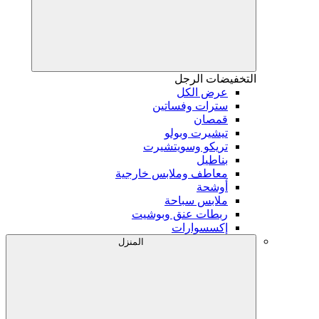
التخفيضات
الرجل
عرض الكل
سترات وفساتين
قمصان
تيشيرت وبولو
تريكو وسويتشيرت
بناطيل
معاطف وملابس خارجية
أوشحة
ملابس سباحة
ربطات عنق وبوشيت
إكسسوارات
المنزل