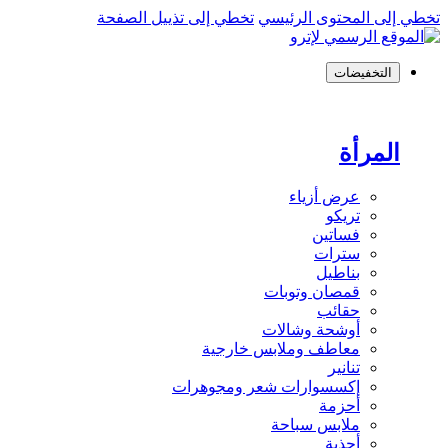
تخطي إلى المحتوى الرئيسي
تخطي إلى تذييل الصفحة
التخفيضات
المرأة
عرض أزياء
تريكو
فساتين
سترات
بناطيل
قمصان وتوبات
حقائب
أوشحة وشالات
معاطف وملابس خارجية
تنانير
إكسسوارات شعر ومجوهرات
أحزمة
ملابس سباحة
أحذية