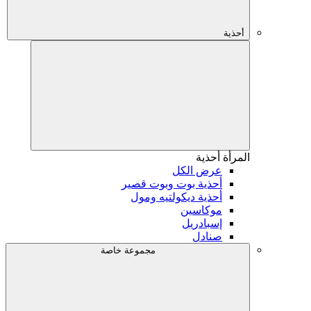
أحذية
المرأة
أحذية
عرض الكل
أحذية بوت وبوت قصير
أحذية ديكولتيه ومول
موكاسين
إسبادريل
صنادل
مجموعة خاصة