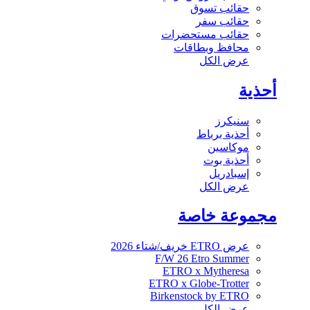
حقائب تسوق
حقائب سفر
حقائب مستحضرات
محافظ وبطاقات
عرض الكل
أحذية
سنيكرز
أحذية برباط
موكاسين
أحذية بوت
إسبادريل
عرض الكل
مجموعة خاصة
عرض ETRO خريف/شتاء 2026
F/W 26 Etro Summer
ETRO x Mytheresa
ETRO x Globe-Trotter
Birkenstock by ETRO
عرض الكل