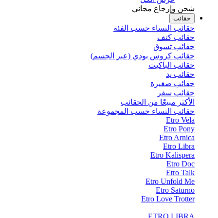
شحن وإرجاع مجاني
حقائب
حقائب النساء حسب الفئة
حقائب كتف
حقائب تسوق
حقائب كروس بودي (عبر الجسم)
حقائب الباكيت
حقائب يد
حقائب صغيرة
حقائب سفر
الأكثر مبيعًا من الحقائب
حقائب النساء حسب المجموعة
Etro Vela
Etro Pony
Etro Arnica
Etro Libra
Etro Kalispera
Etro Doc
Etro Talk
Etro Unfold Me
Etro Saturno
Etro Love Trotter
ETRO LIBRA