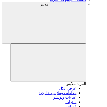
ملابس
المرأة
ملابس
عرض الكل
معاطف وملابس خارجية
عباءات وبونشو
سترات
فساتين