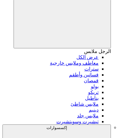
الرجل
ملابس
عرض الكل
معاطف وملابس خارجية
سترات
فساتين وأطقم
قمصان
بولو
تريكو
بناطيل
ملابس شاطئ
دينيم
ملابس جلد
تيشيرت وسويتشيرت
إكسسوارات