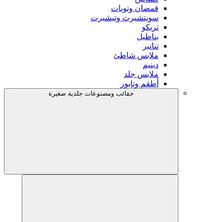
قمصان وتوبات
سويتشيرت وتيشيرت
تريكو
بناطيل
تنانير
ملابس شاطئ
دينيم
ملابس جلد
أطقم وتايور
حقائب ومصنوعات جلدية صغيرة