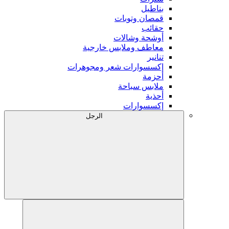
بناطيل
قمصان وتوبات
حقائب
أوشحة وشالات
معاطف وملابس خارجية
تنانير
إكسسوارات شعر ومجوهرات
أحزمة
ملابس سباحة
أحذية
إكسسوارات
الرجل