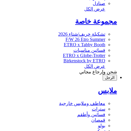
صنادل
عرض الكل
مجموعة خاصة
تشكيلة خريف/شتاء 2026
F/W 26 Etro Summer
ETRO x Tabby Booth
فساتين مناسبات
ETRO x Globe-Trotter
Birkenstock by ETRO
عرض الكل
شحن وإرجاع مجاني
الرجل
ملابس
معاطف وملابس خارجية
سترات
فساتين وأطقم
قمصان
بولو