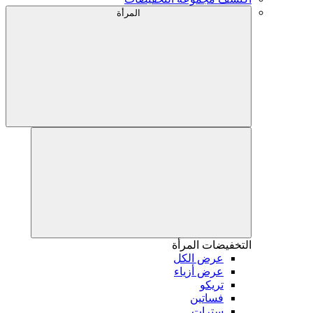
المرأة
التخفيضات
المرأة
عرض الكل
عرض أزياء
تريكو
فساتين
سترات