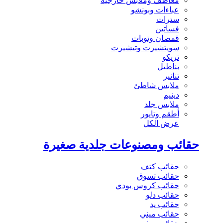
معاطف وملابس خارجية
عباءات وبونشو
سترات
فساتين
قمصان وتوبات
سويتشيرت وتيشيرت
تريكو
بناطيل
تنانير
ملابس شاطئ
دينيم
ملابس جلد
أطقم وتايور
عرض الكل
حقائب ومصنوعات جلدية صغيرة
حقائب كتف
حقائب تسوق
حقائب كروس بودي
حقائب دلو
حقائب يد
حقائب ميني