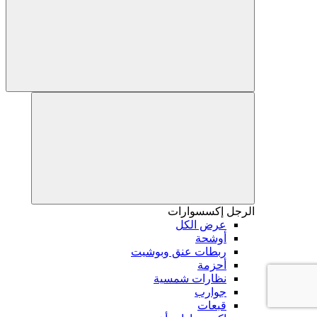
الرجل
إكسسوارات
عرض الكل
أوشحة
ربطات عنق وبوشيت
أحزمة
نظارات شمسية
جوارب
قبعات