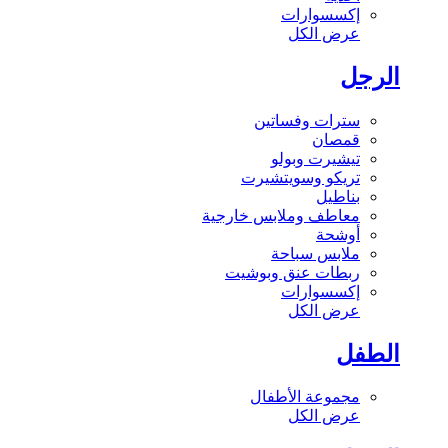
إكسسوارات
عرض الكل
الرجل
سترات وفساتين
قمصان
تيشيرت وبولو
تريكو وسويتشيرت
بناطيل
معاطف وملابس خارجية
أوشحة
ملابس سباحة
ربطات عنق وبوشيت
إكسسوارات
عرض الكل
الطفل
مجموعة الأطفال
عرض الكل