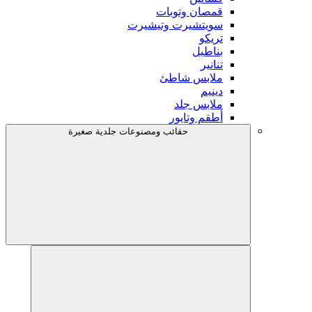
قمصان وتوبات
سويتشيرت وتيشيرت
تريكو
بناطيل
تنانير
ملابس شاطئ
دينيم
ملابس جلد
أطقم وتايور
حقائب ومصنوعات جلدية صغيرة