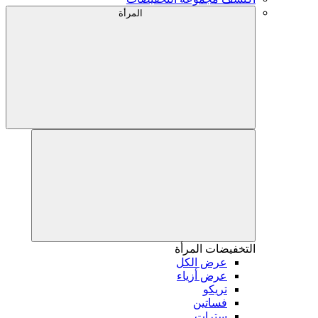
المرأة
التخفيضات
المرأة
عرض الكل
عرض أزياء
تريكو
فساتين
سترات