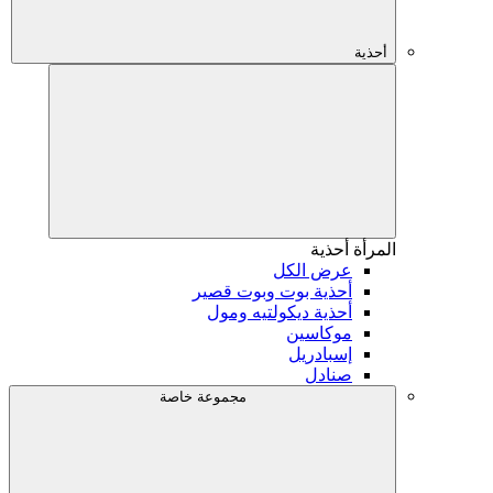
أحذية
المرأة
أحذية
عرض الكل
أحذية بوت وبوت قصير
أحذية ديكولتيه ومول
موكاسين
إسبادريل
صنادل
مجموعة خاصة