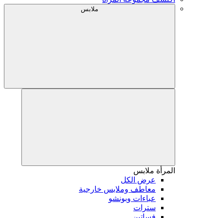
ملابس
المرأة
ملابس
عرض الكل
معاطف وملابس خارجية
عباءات وبونشو
سترات
فساتين