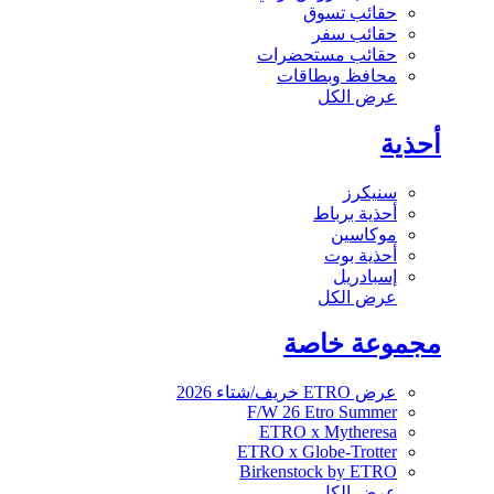
حقائب تسوق
حقائب سفر
حقائب مستحضرات
محافظ وبطاقات
عرض الكل
أحذية
سنيكرز
أحذية برباط
موكاسين
أحذية بوت
إسبادريل
عرض الكل
مجموعة خاصة
عرض ETRO خريف/شتاء 2026
F/W 26 Etro Summer
ETRO x Mytheresa
ETRO x Globe-Trotter
Birkenstock by ETRO
عرض الكل