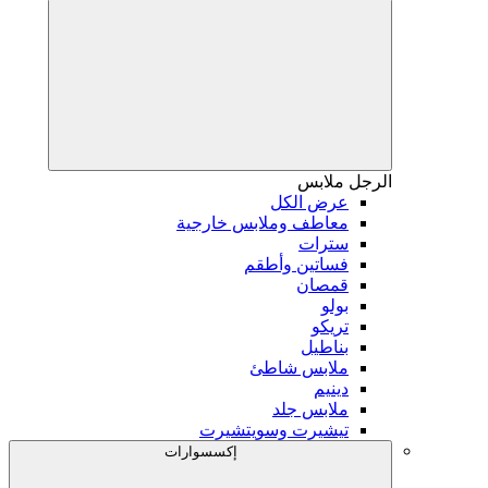
الرجل
ملابس
عرض الكل
معاطف وملابس خارجية
سترات
فساتين وأطقم
قمصان
بولو
تريكو
بناطيل
ملابس شاطئ
دينيم
ملابس جلد
تيشيرت وسويتشيرت
إكسسوارات