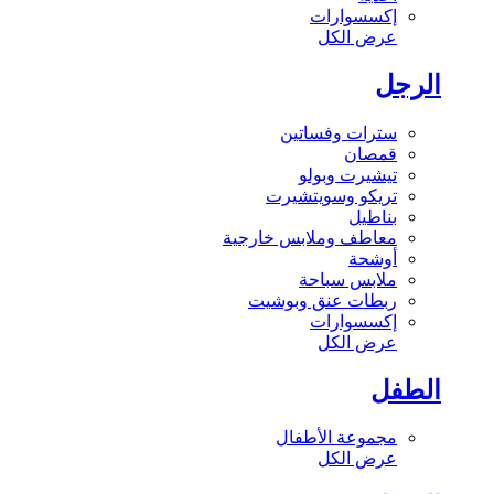
إكسسوارات
عرض الكل
الرجل
سترات وفساتين
قمصان
تيشيرت وبولو
تريكو وسويتشيرت
بناطيل
معاطف وملابس خارجية
أوشحة
ملابس سباحة
ربطات عنق وبوشيت
إكسسوارات
عرض الكل
الطفل
مجموعة الأطفال
عرض الكل