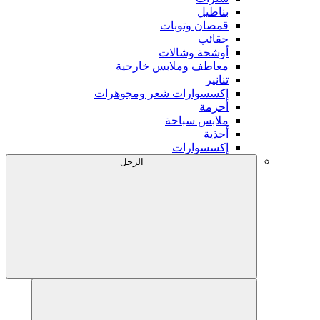
بناطيل
قمصان وتوبات
حقائب
أوشحة وشالات
معاطف وملابس خارجية
تنانير
إكسسوارات شعر ومجوهرات
أحزمة
ملابس سباحة
أحذية
إكسسوارات
الرجل