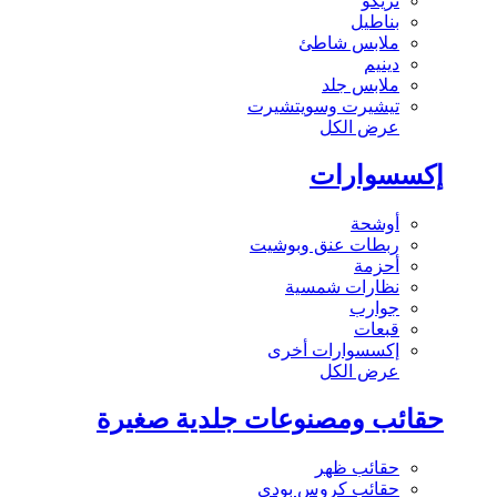
تريكو
بناطيل
ملابس شاطئ
دينيم
ملابس جلد
تيشيرت وسويتشيرت
عرض الكل
إكسسوارات
أوشحة
ربطات عنق وبوشيت
أحزمة
نظارات شمسية
جوارب
قبعات
إكسسوارات أخرى
عرض الكل
حقائب ومصنوعات جلدية صغيرة
حقائب ظهر
حقائب كروس بودي