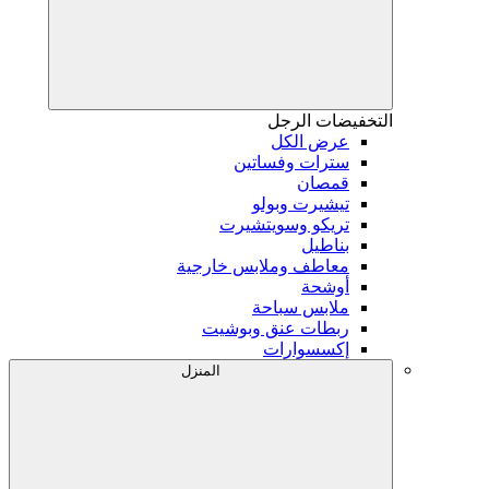
التخفيضات
الرجل
عرض الكل
سترات وفساتين
قمصان
تيشيرت وبولو
تريكو وسويتشيرت
بناطيل
معاطف وملابس خارجية
أوشحة
ملابس سباحة
ربطات عنق وبوشيت
إكسسوارات
المنزل