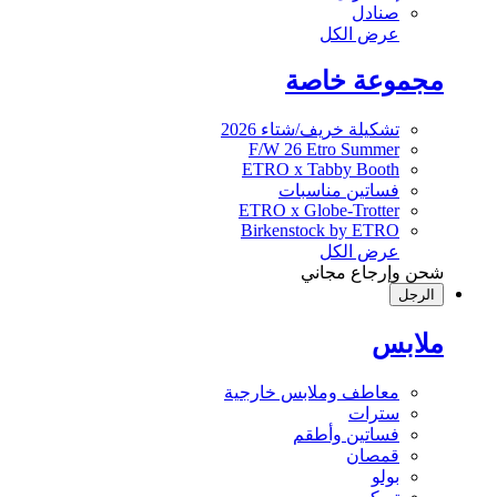
صنادل
عرض الكل
مجموعة خاصة
تشكيلة خريف/شتاء 2026
F/W 26 Etro Summer
ETRO x Tabby Booth
فساتين مناسبات
ETRO x Globe-Trotter
Birkenstock by ETRO
عرض الكل
شحن وإرجاع مجاني
الرجل
ملابس
معاطف وملابس خارجية
سترات
فساتين وأطقم
قمصان
بولو