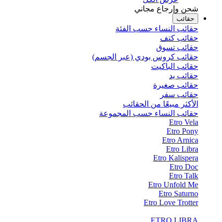
شحن وإرجاع مجاني
حقائب
حقائب النساء حسب الفئة
حقائب كتف
حقائب تسوق
حقائب كروس بودي (عبر الجسم)
حقائب الباكيت
حقائب يد
حقائب صغيرة
حقائب سفر
الأكثر مبيعًا من الحقائب
حقائب النساء حسب المجموعة
Etro Vela
Etro Pony
Etro Arnica
Etro Libra
Etro Kalispera
Etro Doc
Etro Talk
Etro Unfold Me
Etro Saturno
Etro Love Trotter
ETRO LIBRA