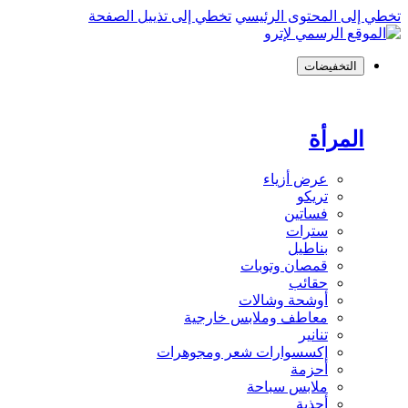
لى المحتوى الرئيسي
تخطي إلى تذييل الصفحة
التخفيضات
المرأة
عرض أزياء
تريكو
فساتين
سترات
بناطيل
قمصان وتوبات
حقائب
أوشحة وشالات
معاطف وملابس خارجية
تنانير
إكسسوارات شعر ومجوهرات
أحزمة
ملابس سباحة
أحذية