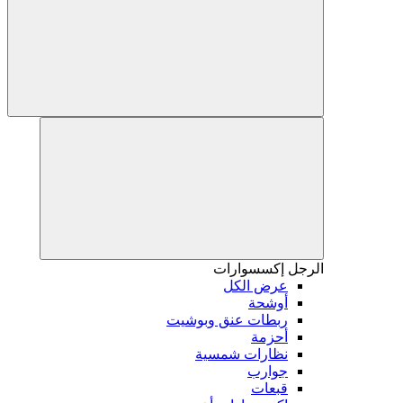
الرجل
إكسسوارات
عرض الكل
أوشحة
ربطات عنق وبوشيت
أحزمة
نظارات شمسية
جوارب
قبعات