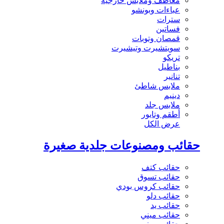
معاطف وملابس خارجية
عباءات وبونشو
سترات
فساتين
قمصان وتوبات
سويتشيرت وتيشيرت
تريكو
بناطيل
تنانير
ملابس شاطئ
دينيم
ملابس جلد
أطقم وتايور
عرض الكل
حقائب ومصنوعات جلدية صغيرة
حقائب كتف
حقائب تسوق
حقائب كروس بودي
حقائب دلو
حقائب يد
حقائب ميني