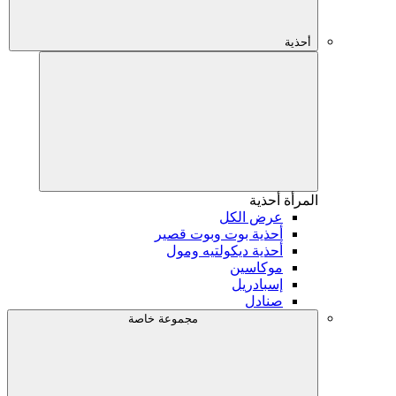
أحذية
المرأة
أحذية
عرض الكل
أحذية بوت وبوت قصير
أحذية ديكولتيه ومول
موكاسين
إسبادريل
صنادل
مجموعة خاصة