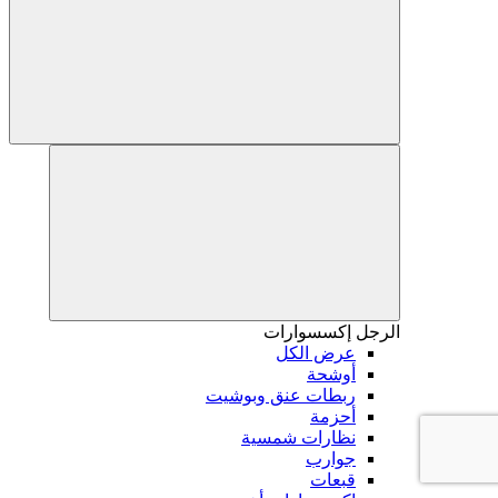
الرجل
إكسسوارات
عرض الكل
أوشحة
ربطات عنق وبوشيت
أحزمة
نظارات شمسية
جوارب
قبعات