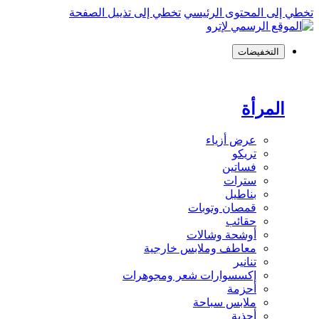
تخطي إلى المحتوى الرئيسي
تخطي إلى تذييل الصفحة
التخفيضات
المرأة
عرض أزياء
تريكو
فساتين
سترات
بناطيل
قمصان وتوبات
حقائب
أوشحة وشالات
معاطف وملابس خارجية
تنانير
إكسسوارات شعر ومجوهرات
أحزمة
ملابس سباحة
أحذية