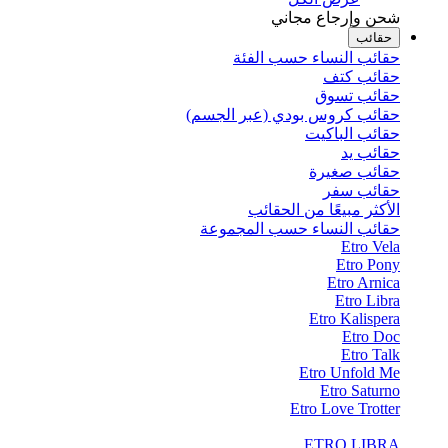
شحن وإرجاع مجاني
حقائب
حقائب النساء حسب الفئة
حقائب كتف
حقائب تسوق
حقائب كروس بودي (عبر الجسم)
حقائب الباكيت
حقائب يد
حقائب صغيرة
حقائب سفر
الأكثر مبيعًا من الحقائب
حقائب النساء حسب المجموعة
Etro Vela
Etro Pony
Etro Arnica
Etro Libra
Etro Kalispera
Etro Doc
Etro Talk
Etro Unfold Me
Etro Saturno
Etro Love Trotter
ETRO LIBRA