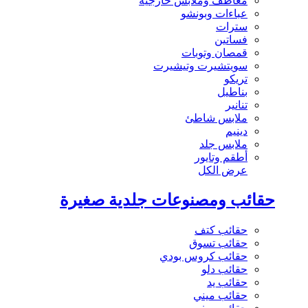
معاطف وملابس خارجية
عباءات وبونشو
سترات
فساتين
قمصان وتوبات
سويتشيرت وتيشيرت
تريكو
بناطيل
تنانير
ملابس شاطئ
دينيم
ملابس جلد
أطقم وتايور
عرض الكل
حقائب ومصنوعات جلدية صغيرة
حقائب كتف
حقائب تسوق
حقائب كروس بودي
حقائب دلو
حقائب يد
حقائب ميني