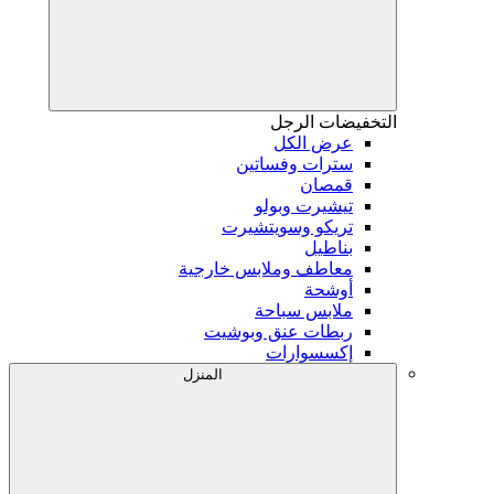
التخفيضات
الرجل
عرض الكل
سترات وفساتين
قمصان
تيشيرت وبولو
تريكو وسويتشيرت
بناطيل
معاطف وملابس خارجية
أوشحة
ملابس سباحة
ربطات عنق وبوشيت
إكسسوارات
المنزل