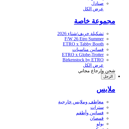
صنادل
عرض الكل
مجموعة خاصة
تشكيلة خريف/شتاء 2026
F/W 26 Etro Summer
ETRO x Tabby Booth
فساتين مناسبات
ETRO x Globe-Trotter
Birkenstock by ETRO
عرض الكل
شحن وإرجاع مجاني
الرجل
ملابس
معاطف وملابس خارجية
سترات
فساتين وأطقم
قمصان
بولو