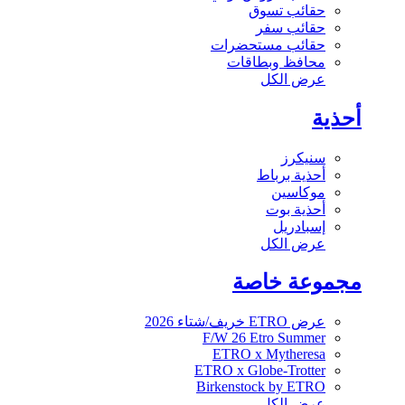
حقائب تسوق
حقائب سفر
حقائب مستحضرات
محافظ وبطاقات
عرض الكل
أحذية
سنيكرز
أحذية برباط
موكاسين
أحذية بوت
إسبادريل
عرض الكل
مجموعة خاصة
عرض ETRO خريف/شتاء 2026
F/W 26 Etro Summer
ETRO x Mytheresa
ETRO x Globe-Trotter
Birkenstock by ETRO
عرض الكل