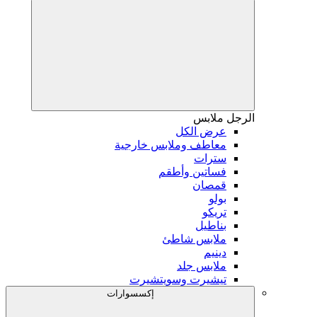
الرجل
ملابس
عرض الكل
معاطف وملابس خارجية
سترات
فساتين وأطقم
قمصان
بولو
تريكو
بناطيل
ملابس شاطئ
دينيم
ملابس جلد
تيشيرت وسويتشيرت
إكسسوارات