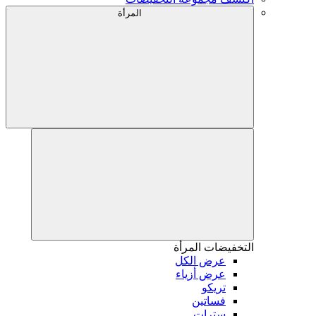
المرأة
التخفيضات
المرأة
عرض الكل
عرض أزياء
تريكو
فساتين
سترات