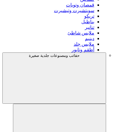
قمصان وتوبات
سويتشيرت وتيشيرت
تريكو
بناطيل
تنانير
ملابس شاطئ
دينيم
ملابس جلد
أطقم وتايور
حقائب ومصنوعات جلدية صغيرة