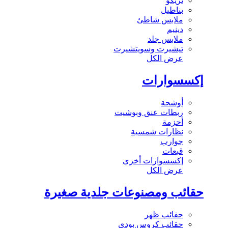
تريكو
بناطيل
ملابس شاطئ
دينيم
ملابس جلد
تيشيرت وسويتشيرت
عرض الكل
إكسسوارات
أوشحة
ربطات عنق وبوشيت
أحزمة
نظارات شمسية
جوارب
قبعات
إكسسوارات أخرى
عرض الكل
حقائب ومصنوعات جلدية صغيرة
حقائب ظهر
حقائب كروس بودي