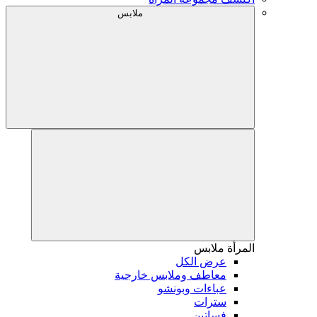
ملابس
المرأة
ملابس
عرض الكل
معاطف وملابس خارجية
عباءات وبونشو
سترات
فساتين