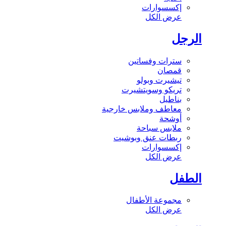
إكسسوارات
عرض الكل
الرجل
سترات وفساتين
قمصان
تيشيرت وبولو
تريكو وسويتشيرت
بناطيل
معاطف وملابس خارجية
أوشحة
ملابس سباحة
ربطات عنق وبوشيت
إكسسوارات
عرض الكل
الطفل
مجموعة الأطفال
عرض الكل