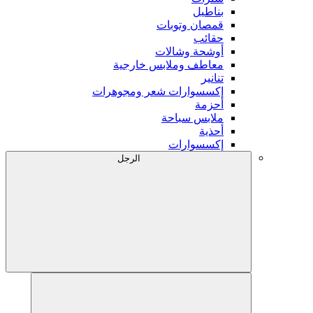
بناطيل
قمصان وتوبات
حقائب
أوشحة وشالات
معاطف وملابس خارجية
تنانير
إكسسوارات شعر ومجوهرات
أحزمة
ملابس سباحة
أحذية
إكسسوارات
الرجل