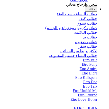
شحن وإرجاع مجاني
حقائب
حقائب النساء حسب الفئة
حقائب كتف
حقائب تسوق
حقائب كروس بودي (عبر الجسم)
حقائب الباكيت
حقائب يد
حقائب صغيرة
حقائب سفر
الأكثر مبيعًا من الحقائب
حقائب النساء حسب المجموعة
Etro Vela
Etro Pony
Etro Arnica
Etro Libra
Etro Kalispera
Etro Doc
Etro Talk
Etro Unfold Me
Etro Saturno
Etro Love Trotter
ETRO LIBRA