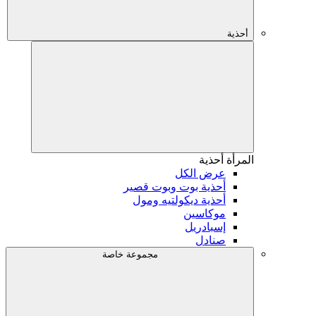
أحذية
المرأة
أحذية
عرض الكل
أحذية بوت وبوت قصير
أحذية ديكولتيه ومول
موكاسين
إسبادريل
صنادل
مجموعة خاصة