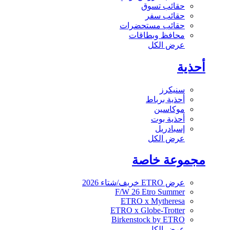
حقائب تسوق
حقائب سفر
حقائب مستحضرات
محافظ وبطاقات
عرض الكل
أحذية
سنيكرز
أحذية برباط
موكاسين
أحذية بوت
إسبادريل
عرض الكل
مجموعة خاصة
عرض ETRO خريف/شتاء 2026
F/W 26 Etro Summer
ETRO x Mytheresa
ETRO x Globe-Trotter
Birkenstock by ETRO
عرض الكل