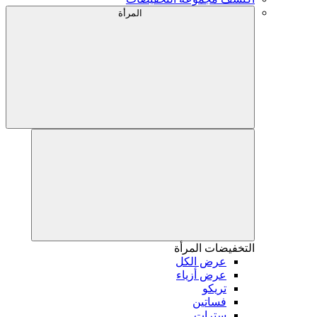
المرأة
التخفيضات
المرأة
عرض الكل
عرض أزياء
تريكو
فساتين
سترات