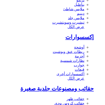
تريكو
بناطيل
ملابس شاطئ
دينيم
ملابس جلد
تيشيرت وسويتشيرت
عرض الكل
إكسسوارات
أوشحة
ربطات عنق وبوشيت
أحزمة
نظارات شمسية
جوارب
قبعات
إكسسوارات أخرى
عرض الكل
حقائب ومصنوعات جلدية صغيرة
حقائب ظهر
حقائب كروس بودي