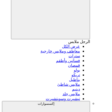
الرجل
ملابس
عرض الكل
معاطف وملابس خارجية
سترات
فساتين وأطقم
قمصان
بولو
تريكو
بناطيل
ملابس شاطئ
دينيم
ملابس جلد
تيشيرت وسويتشيرت
إكسسوارات