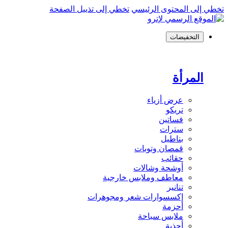
تخطي إلى المحتوى الرئيسي
تخطي إلى تذييل الصفحة
التخفيضات
المرأة
عرض أزياء
تريكو
فساتين
سترات
بناطيل
قمصان وتوبات
حقائب
أوشحة وشالات
معاطف وملابس خارجية
تنانير
إكسسوارات شعر ومجوهرات
أحزمة
ملابس سباحة
أحذية