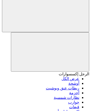
الرجل
إكسسوارات
عرض الكل
أوشحة
ربطات عنق وبوشيت
أحزمة
نظارات شمسية
جوارب
قبعات