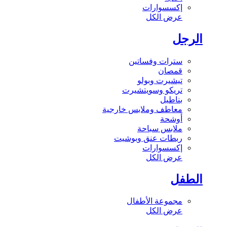
إكسسوارات
عرض الكل
الرجل
سترات وفساتين
قمصان
تيشيرت وبولو
تريكو وسويتشيرت
بناطيل
معاطف وملابس خارجية
أوشحة
ملابس سباحة
ربطات عنق وبوشيت
إكسسوارات
عرض الكل
الطفل
مجموعة الأطفال
عرض الكل