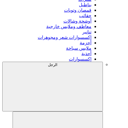
بناطيل
قمصان وتوبات
حقائب
أوشحة وشالات
معاطف وملابس خارجية
تنانير
إكسسوارات شعر ومجوهرات
أحزمة
ملابس سباحة
أحذية
إكسسوارات
الرجل