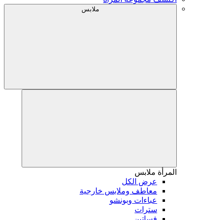
ملابس
المرأة
ملابس
عرض الكل
معاطف وملابس خارجية
عباءات وبونشو
سترات
فساتين