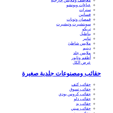
معاطف وملابس خارجية
عباءات وبونشو
سترات
فساتين
قمصان وتوبات
سويتشيرت وتيشيرت
تريكو
بناطيل
تنانير
ملابس شاطئ
دينيم
ملابس جلد
أطقم وتايور
عرض الكل
حقائب ومصنوعات جلدية صغيرة
حقائب كتف
حقائب تسوق
حقائب كروس بودي
حقائب دلو
حقائب يد
حقائب ميني