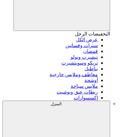
التخفيضات
الرجل
عرض الكل
سترات وفساتين
قمصان
تيشيرت وبولو
تريكو وسويتشيرت
بناطيل
معاطف وملابس خارجية
أوشحة
ملابس سباحة
ربطات عنق وبوشيت
إكسسوارات
المنزل