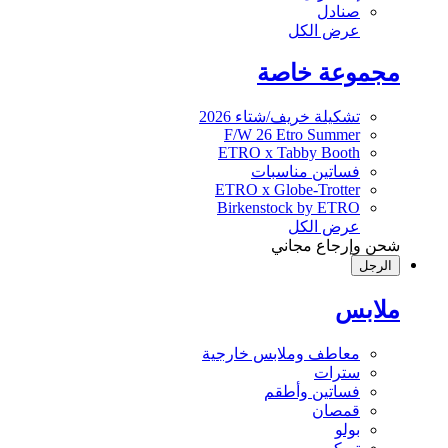
صنادل
عرض الكل
مجموعة خاصة
تشكيلة خريف/شتاء 2026
F/W 26 Etro Summer
ETRO x Tabby Booth
فساتين مناسبات
ETRO x Globe-Trotter
Birkenstock by ETRO
عرض الكل
شحن وإرجاع مجاني
الرجل
ملابس
معاطف وملابس خارجية
سترات
فساتين وأطقم
قمصان
بولو