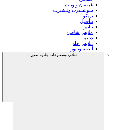
قمصان وتوبات
سويتشيرت وتيشيرت
تريكو
بناطيل
تنانير
ملابس شاطئ
دينيم
ملابس جلد
أطقم وتايور
حقائب ومصنوعات جلدية صغيرة