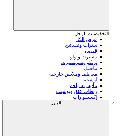
التخفيضات
الرجل
عرض الكل
سترات وفساتين
قمصان
تيشيرت وبولو
تريكو وسويتشيرت
بناطيل
معاطف وملابس خارجية
أوشحة
ملابس سباحة
ربطات عنق وبوشيت
إكسسوارات
المنزل