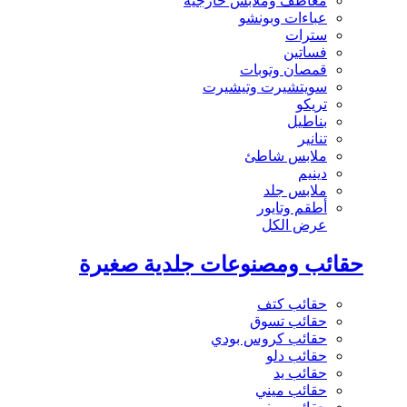
معاطف وملابس خارجية
عباءات وبونشو
سترات
فساتين
قمصان وتوبات
سويتشيرت وتيشيرت
تريكو
بناطيل
تنانير
ملابس شاطئ
دينيم
ملابس جلد
أطقم وتايور
عرض الكل
حقائب ومصنوعات جلدية صغيرة
حقائب كتف
حقائب تسوق
حقائب كروس بودي
حقائب دلو
حقائب يد
حقائب ميني