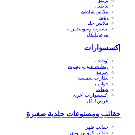
تريكو
بناطيل
ملابس شاطئ
دينيم
ملابس جلد
تيشيرت وسويتشيرت
عرض الكل
إكسسوارات
أوشحة
ربطات عنق وبوشيت
أحزمة
نظارات شمسية
جوارب
قبعات
إكسسوارات أخرى
عرض الكل
حقائب ومصنوعات جلدية صغيرة
حقائب ظهر
حقائب كروس بودي