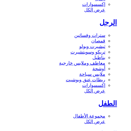
إكسسوارات
عرض الكل
الرجل
سترات وفساتين
قمصان
تيشيرت وبولو
تريكو وسويتشيرت
بناطيل
معاطف وملابس خارجية
أوشحة
ملابس سباحة
ربطات عنق وبوشيت
إكسسوارات
عرض الكل
الطفل
مجموعة الأطفال
عرض الكل