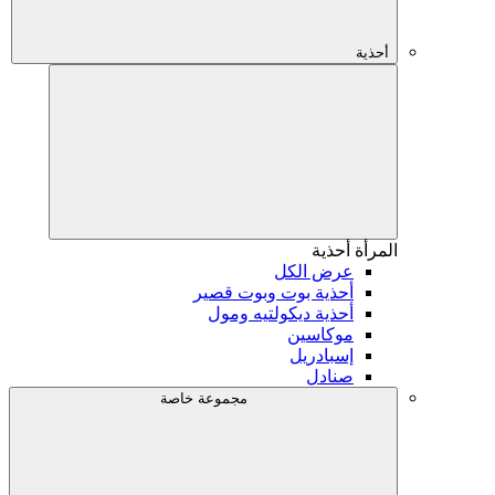
أحذية
المرأة
أحذية
عرض الكل
أحذية بوت وبوت قصير
أحذية ديكولتيه ومول
موكاسين
إسبادريل
صنادل
مجموعة خاصة