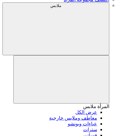
ملابس
المرأة
ملابس
عرض الكل
معاطف وملابس خارجية
عباءات وبونشو
سترات
فساتين