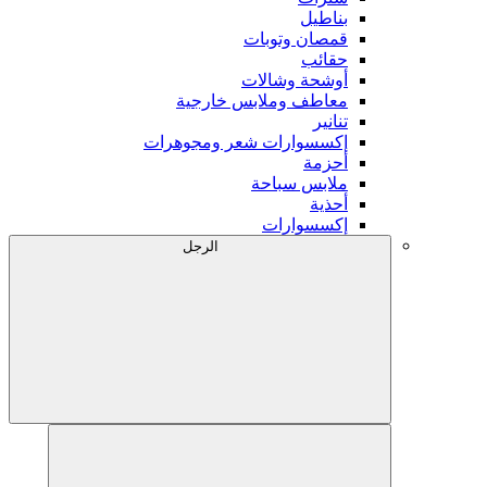
بناطيل
قمصان وتوبات
حقائب
أوشحة وشالات
معاطف وملابس خارجية
تنانير
إكسسوارات شعر ومجوهرات
أحزمة
ملابس سباحة
أحذية
إكسسوارات
الرجل