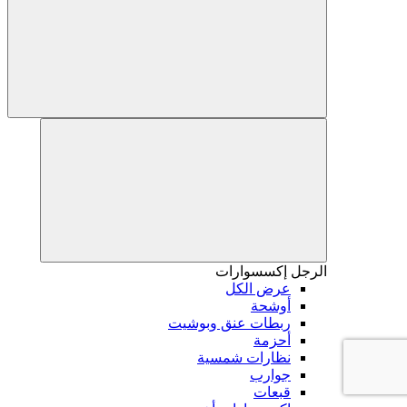
الرجل
إكسسوارات
عرض الكل
أوشحة
ربطات عنق وبوشيت
أحزمة
نظارات شمسية
جوارب
قبعات