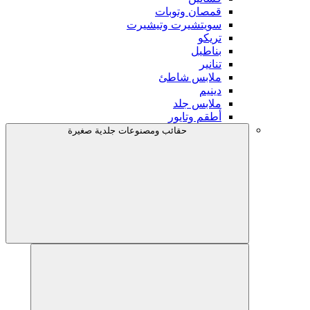
قمصان وتوبات
سويتشيرت وتيشيرت
تريكو
بناطيل
تنانير
ملابس شاطئ
دينيم
ملابس جلد
أطقم وتايور
حقائب ومصنوعات جلدية صغيرة