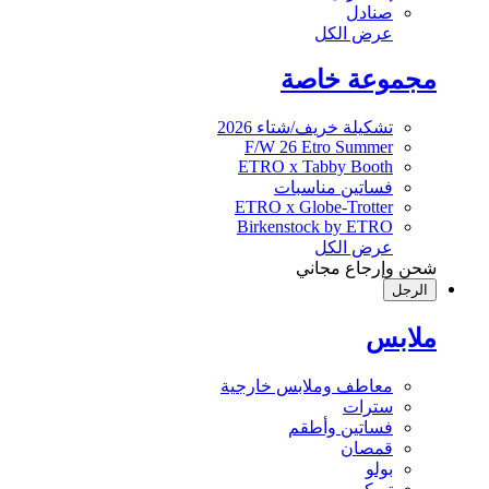
صنادل
عرض الكل
مجموعة خاصة
تشكيلة خريف/شتاء 2026
F/W 26 Etro Summer
ETRO x Tabby Booth
فساتين مناسبات
ETRO x Globe-Trotter
Birkenstock by ETRO
عرض الكل
شحن وإرجاع مجاني
الرجل
ملابس
معاطف وملابس خارجية
سترات
فساتين وأطقم
قمصان
بولو