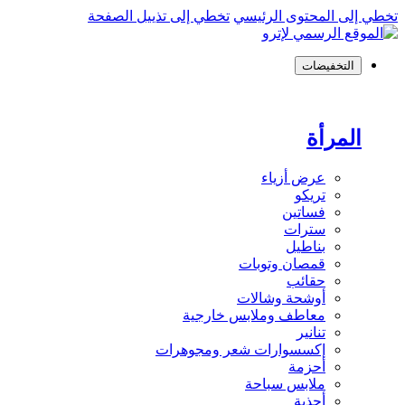
تخطي إلى المحتوى الرئيسي
تخطي إلى تذييل الصفحة
التخفيضات
المرأة
عرض أزياء
تريكو
فساتين
سترات
بناطيل
قمصان وتوبات
حقائب
أوشحة وشالات
معاطف وملابس خارجية
تنانير
إكسسوارات شعر ومجوهرات
أحزمة
ملابس سباحة
أحذية