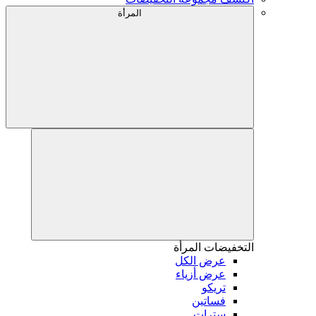
المرأة
التخفيضات
المرأة
عرض الكل
عرض أزياء
تريكو
فساتين
سترات