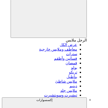
الرجل
ملابس
عرض الكل
معاطف وملابس خارجية
سترات
فساتين وأطقم
قمصان
بولو
تريكو
بناطيل
ملابس شاطئ
دينيم
ملابس جلد
تيشيرت وسويتشيرت
إكسسوارات