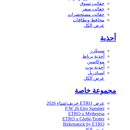
حقائب تسوق
حقائب سفر
حقائب مستحضرات
محافظ وبطاقات
عرض الكل
أحذية
سنيكرز
أحذية برباط
موكاسين
أحذية بوت
إسبادريل
عرض الكل
مجموعة خاصة
عرض ETRO خريف/شتاء 2026
F/W 26 Etro Summer
ETRO x Mytheresa
ETRO x Globe-Trotter
Birkenstock by ETRO
عرض الكل