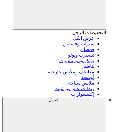
التخفيضات
الرجل
عرض الكل
سترات وفساتين
قمصان
تيشيرت وبولو
تريكو وسويتشيرت
بناطيل
معاطف وملابس خارجية
أوشحة
ملابس سباحة
ربطات عنق وبوشيت
إكسسوارات
المنزل