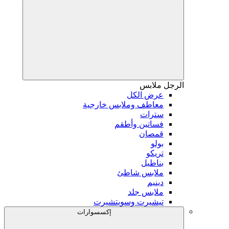
الرجل
ملابس
عرض الكل
معاطف وملابس خارجية
سترات
فساتين وأطقم
قمصان
بولو
تريكو
بناطيل
ملابس شاطئ
دينيم
ملابس جلد
تيشيرت وسويتشيرت
إكسسوارات