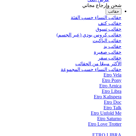
شحن وإرجاع مجاني
حقائب
حقائب النساء حسب الفئة
حقائب كتف
حقائب تسوق
حقائب كروس بودي (عبر الجسم)
حقائب الباكيت
حقائب يد
حقائب صغيرة
حقائب سفر
الأكثر مبيعًا من الحقائب
حقائب النساء حسب المجموعة
Etro Vela
Etro Pony
Etro Arnica
Etro Libra
Etro Kalispera
Etro Doc
Etro Talk
Etro Unfold Me
Etro Saturno
Etro Love Trotter
ETRO LIBRA