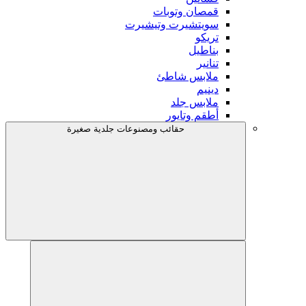
قمصان وتوبات
سويتشيرت وتيشيرت
تريكو
بناطيل
تنانير
ملابس شاطئ
دينيم
ملابس جلد
أطقم وتايور
حقائب ومصنوعات جلدية صغيرة