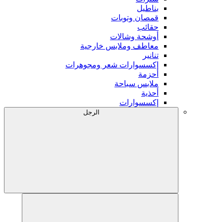
بناطيل
قمصان وتوبات
حقائب
أوشحة وشالات
معاطف وملابس خارجية
تنانير
إكسسوارات شعر ومجوهرات
أحزمة
ملابس سباحة
أحذية
إكسسوارات
الرجل