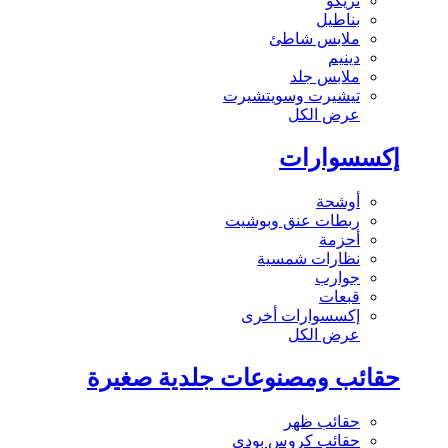
تريكو
بناطيل
ملابس شاطئ
دينيم
ملابس جلد
تيشيرت وسويتشيرت
عرض الكل
إكسسوارات
أوشحة
ربطات عنق وبوشيت
أحزمة
نظارات شمسية
جوارب
قبعات
إكسسوارات أخرى
عرض الكل
حقائب ومصنوعات جلدية صغيرة
حقائب ظهر
حقائب كروس بودي