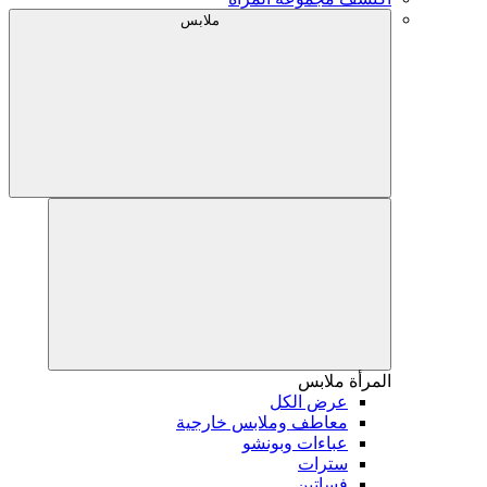
ملابس
المرأة
ملابس
عرض الكل
معاطف وملابس خارجية
عباءات وبونشو
سترات
فساتين