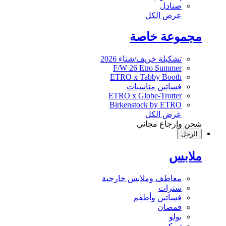
صنادل
عرض الكل
مجموعة خاصة
تشكيلة خريف/شتاء 2026
F/W 26 Etro Summer
ETRO x Tabby Booth
فساتين مناسبات
ETRO x Globe-Trotter
Birkenstock by ETRO
عرض الكل
شحن وإرجاع مجاني
الرجل
ملابس
معاطف وملابس خارجية
سترات
فساتين وأطقم
قمصان
بولو