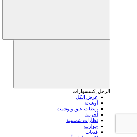
الرجل
إكسسوارات
عرض الكل
أوشحة
ربطات عنق وبوشيت
أحزمة
نظارات شمسية
جوارب
قبعات