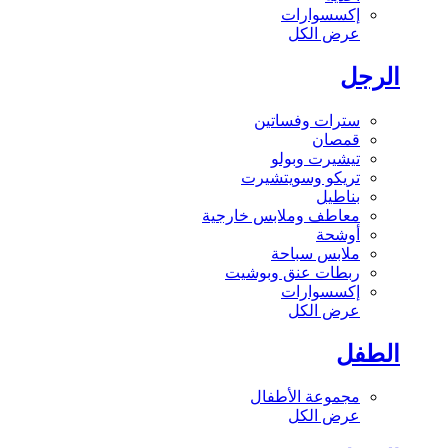
إكسسوارات
عرض الكل
الرجل
سترات وفساتين
قمصان
تيشيرت وبولو
تريكو وسويتشيرت
بناطيل
معاطف وملابس خارجية
أوشحة
ملابس سباحة
ربطات عنق وبوشيت
إكسسوارات
عرض الكل
الطفل
مجموعة الأطفال
عرض الكل