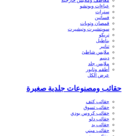
معاطف وملابس خارجية
عباءات وبونشو
سترات
فساتين
قمصان وتوبات
سويتشيرت وتيشيرت
تريكو
بناطيل
تنانير
ملابس شاطئ
دينيم
ملابس جلد
أطقم وتايور
عرض الكل
حقائب ومصنوعات جلدية صغيرة
حقائب كتف
حقائب تسوق
حقائب كروس بودي
حقائب دلو
حقائب يد
حقائب ميني