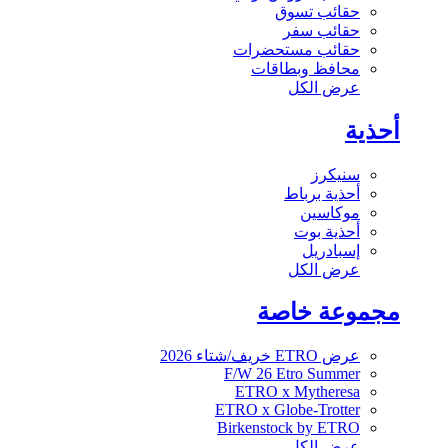
حقائب تسوق
حقائب سفر
حقائب مستحضرات
محافظ وبطاقات
عرض الكل
أحذية
سنيكرز
أحذية برباط
موكاسين
أحذية بوت
إسبادريل
عرض الكل
مجموعة خاصة
عرض ETRO خريف/شتاء 2026
F/W 26 Etro Summer
ETRO x Mytheresa
ETRO x Globe-Trotter
Birkenstock by ETRO
عرض الكل