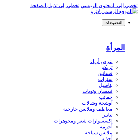
تخطي إلى المحتوى الرئيسي
تخطي إلى تذييل الصفحة
التخفيضات
المرأة
عرض أزياء
تريكو
فساتين
سترات
بناطيل
قمصان وتوبات
حقائب
أوشحة وشالات
معاطف وملابس خارجية
تنانير
إكسسوارات شعر ومجوهرات
أحزمة
ملابس سباحة
أحذية