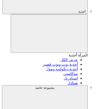
أحذية
المرأة
أحذية
عرض الكل
أحذية بوت وبوت قصير
أحذية ديكولتيه ومول
موكاسين
إسبادريل
صنادل
مجموعة خاصة