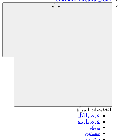
المرأة
التخفيضات
المرأة
عرض الكل
عرض أزياء
تريكو
فساتين
سترات